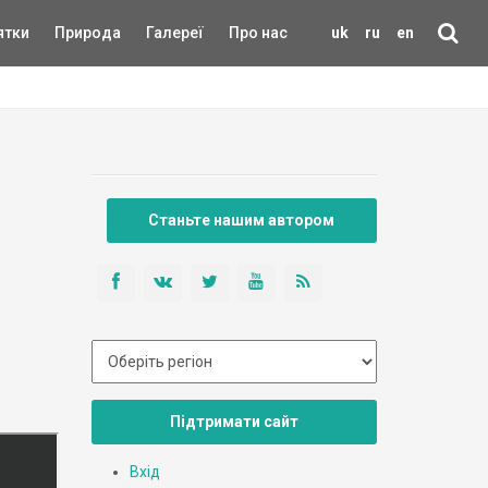
ятки
Природа
Галереї
Про нас
uk
ru
en
Станьте нашим автором
Підтримати сайт
Вхід