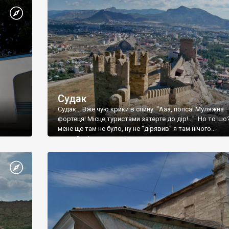
Судак
Судак... Вже чую крики в спину: "Ааа, попса! Муляжна
фортеця! Місце,туристами затерте до дір!..." Но то шо
мене ще там не було, ну не "дірявив" я там нічого...
принаймні до цього літа.