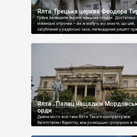
Ялта. Грецька церква Феодора Ти
Греки залишили Україні чималий спадок. Достатньо 
ніжинські огірочки – ви ж мабуть всі знаєте, що цей,
загублений у радянські часи, легендарний рецепт пр
Ніжин греки?
Ялта . Палац нащадків Мордовськ
орди
Дивне місто все таки Ялта. Такого контрасту між
багатством і бідністю, між розкішшю і розрухою в Ук
більше не знайдеш.