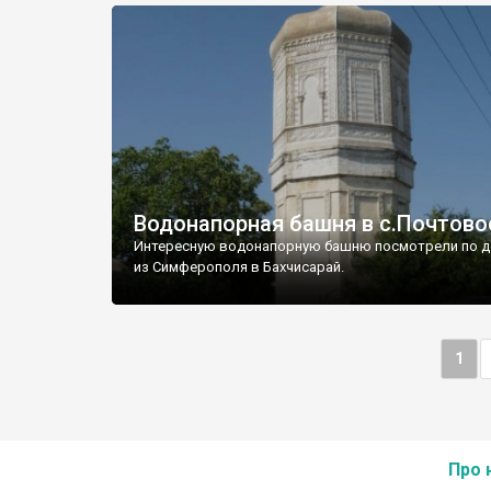
Водонапорная башня в с.Почтово
Интересную водонапорную башню посмотрели по д
из Симферополя в Бахчисарай.
1
Про 