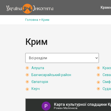
Крам
Головна
>
Крим
Крим
Алушта
Крас
Бахчисарайський район
Сева
Євпаторія
Сімф
Керч
Суда