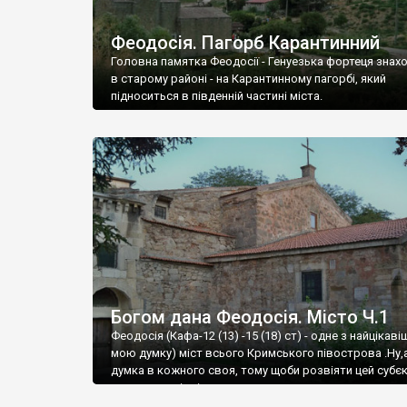
Феодосія. Пагорб Карантинний
Головна памятка Феодосії - Генуезька фортеця знах
в старому районі - на Карантинному пагорбі, який
підноситься в південній частині міста.
Богом дана Феодосія. Місто Ч.1
Феодосія (Кафа-12 (13) -15 (18) ст) - одне з найцікаві
мою думку) міст всього Кримського півострова .Ну,
думка в кожного своя, тому щоби розвіяти цей субєк
запрошую відвідати це