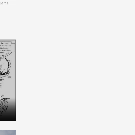
им та
ора і
є
го типу,
ей-
рний
ста:
 райони
від 2
I
і,
рукти,
 котрі