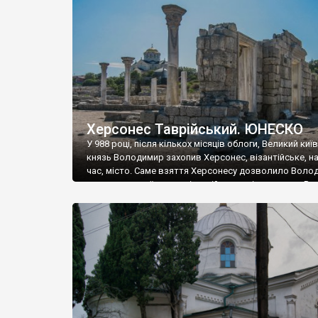
музею «Новгородський музей-заповідник» сотні арт
візантійської доби. Раритети викрадені з фондів об’
культурної спадщини ЮНЕСКО «Херсонеса Таврійсько
Офіційно – на виставку «Золото Візантії», але експер
влада в Україні вважають це лише […]
Херсонес Таврійський. ЮНЕСКО
У 988 році, після кількох місяців облоги, Великий киї
князь Володимир захопив Херсонес, візантійське, на
час, місто. Саме взяття Херсонесу дозволило Воло
диктувати свої умови візантійському імператору Вас
та одружитися з його дочкою Ганною. Цього ж року,
Херсонесі Володимир-язичник, став Василем-
християнином. А потім було Хрещення Русі. На честь
Херсонесу Таврійського названо місто […]