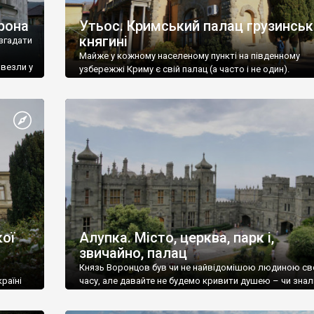
рона
Утьос. Кримський палац грузинськ
княгині
згадати
Майже у кожному населеному пункті на південному
ивезли у
узбережжі Криму є свій палац (а часто і не один).
ої
Алупка. Місто, церква, парк і,
звичайно, палац
Князь Воронцов був чи не найвідомішою людиною св
раїні
часу, але давайте не будемо кривити душею – чи знал
це прізвище до відвідин Алупки? Мабуть все таки ні.