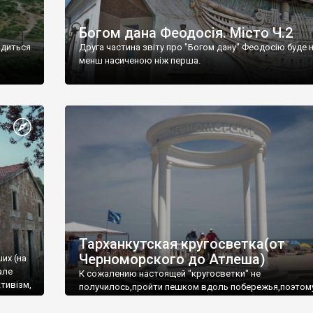
Богом дана Феодосія. Місто Ч.2
одиться
Друга частина звіту про "Богом дану" Феодосію буде 
менш насиченою ніж перша.
Тарханкутская кругосветка(от
Черноморского до Атлеша)
ших (на
але
К сожалению настоящей "кругосветки" не
тивізм,
получилось,пройти пешком вдоль побережья,поэтом
совершали радиальные вылазки из Оленевки.