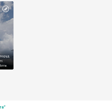
споруд
ті
Ялти.
та”