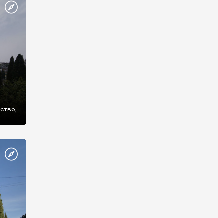
же
нство,