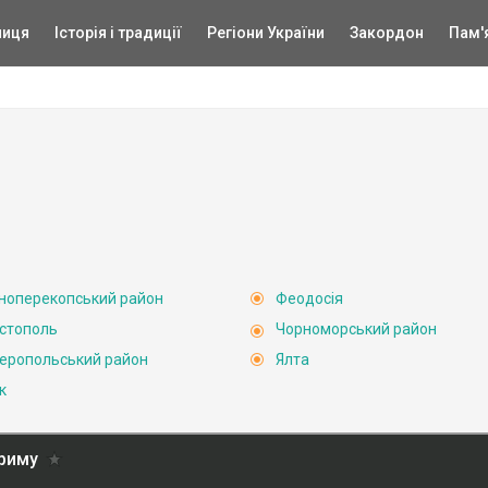
ниця
Історія і традиції
Регіони України
Закордон
Пам'
ноперекопський район
Феодосія
стополь
Чорноморський район
еропольський район
Ялта
к