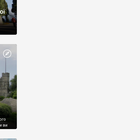
ої
ого
и ви