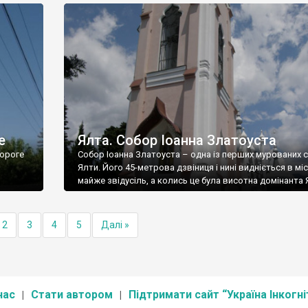
е
Ялта. Собор Іоанна Златоуста
ороге
Собор Іоанна Златоуста – одна із перших мурованих 
Ялти. Його 45-метрова дзвіниця і нині видніється в міс
майже звідусіль, а колись це була висотна домінанта 
2
3
4
5
Далі »
нас
Стати автором
Підтримати сайт “Україна Інкогні