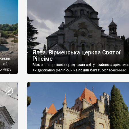
ефактів
називаються «повстяками» (postaki)…” “Вино. Крим
єкту
виробляє відмінне вино і його вдосталь: воно все ду
го».
легке біле і дуже […]
ти та
Ялта. Вірменська церква Святої
Ріпсіме
вський
 той
Вірменія першою серед країн світу прийняла христия
димиру
як державну релігію, й на подив багатьох пересічних
илю ІІ,
українців, які усіх кавказців вважають мусульманами,
 в
вірмени є відданими вірянами Христа