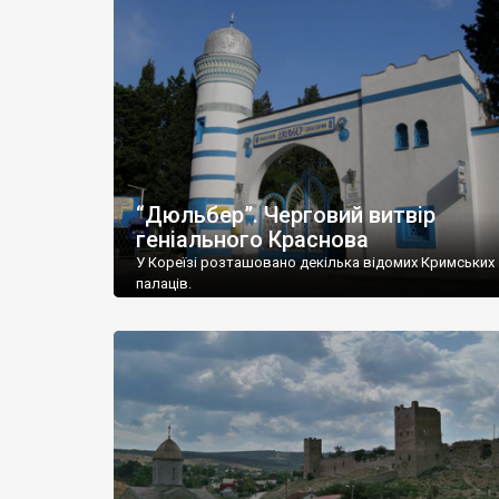
“Дюльбер”. Черговий витвір
геніального Краснова
У Кореїзі розташовано декілька відомих Кримських
палаців.