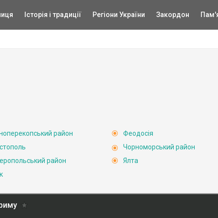
ниця
Історія і традиції
Регіони України
Закордон
Пам'
ноперекопський район
Феодосія
стополь
Чорноморський район
еропольський район
Ялта
к