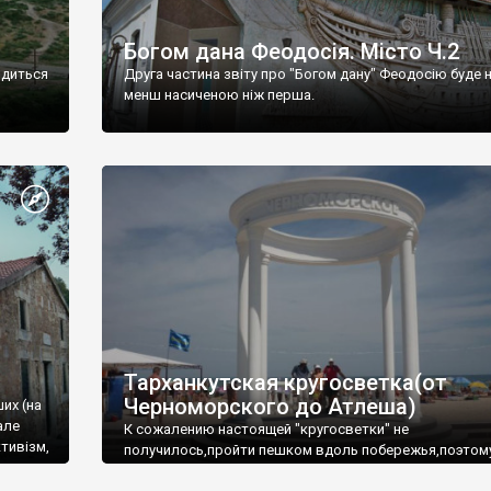
Богом дана Феодосія. Місто Ч.2
одиться
Друга частина звіту про "Богом дану" Феодосію буде 
менш насиченою ніж перша.
Тарханкутская кругосветка(от
Черноморского до Атлеша)
ших (на
але
К сожалению настоящей "кругосветки" не
тивізм,
получилось,пройти пешком вдоль побережья,поэтом
совершали радиальные вылазки из Оленевки.