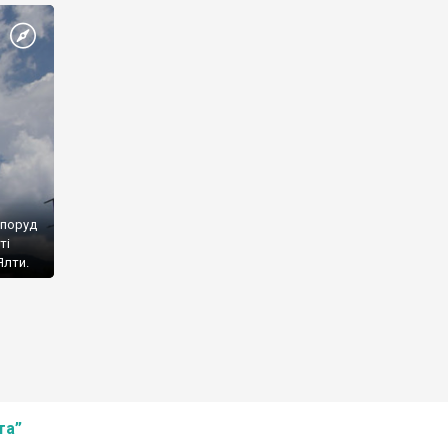
споруд
ті
Ялти.
та”