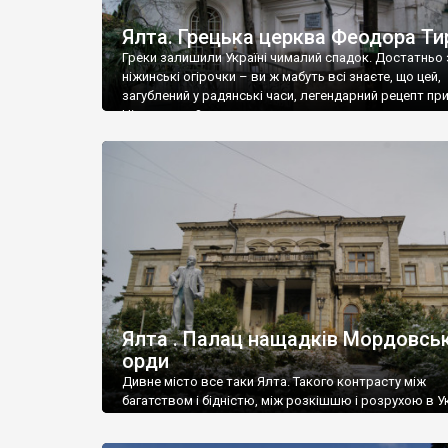
Ялта. Грецька церква Феодора Ти
Греки залишили Україні чималий спадок. Достатньо 
ніжинські огірочки – ви ж мабуть всі знаєте, що цей,
загублений у радянські часи, легендарний рецепт пр
Ніжин греки?
Ялта . Палац нащадків Мордовськ
орди
Дивне місто все таки Ялта. Такого контрасту між
багатством і бідністю, між розкішшю і розрухою в Ук
більше не знайдеш.