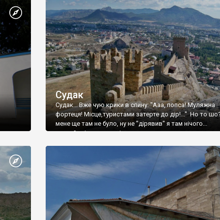
Судак
Судак... Вже чую крики в спину: "Ааа, попса! Муляжна
фортеця! Місце,туристами затерте до дір!..." Но то шо
мене ще там не було, ну не "дірявив" я там нічого...
принаймні до цього літа.