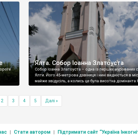
е
Ялта. Собор Іоанна Златоуста
ороге
Собор Іоанна Златоуста – одна із перших мурованих 
Ялти. Його 45-метрова дзвіниця і нині видніється в міс
майже звідусіль, а колись це була висотна домінанта 
2
3
4
5
Далі »
нас
Стати автором
Підтримати сайт “Україна Інкогні