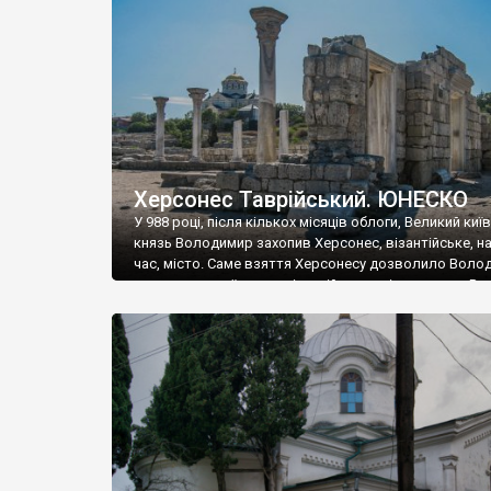
музею «Новгородський музей-заповідник» сотні арт
візантійської доби. Раритети викрадені з фондів об’
культурної спадщини ЮНЕСКО «Херсонеса Таврійсько
Офіційно – на виставку «Золото Візантії», але експер
влада в Україні вважають це лише […]
Херсонес Таврійський. ЮНЕСКО
У 988 році, після кількох місяців облоги, Великий киї
князь Володимир захопив Херсонес, візантійське, на
час, місто. Саме взяття Херсонесу дозволило Воло
диктувати свої умови візантійському імператору Вас
та одружитися з його дочкою Ганною. Цього ж року,
Херсонесі Володимир-язичник, став Василем-
християнином. А потім було Хрещення Русі. На честь
Херсонесу Таврійського названо місто […]