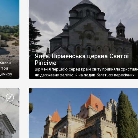
ефактів
називаються «повстяками» (postaki)…” “Вино. Крим
єкту
виробляє відмінне вино і його вдосталь: воно все ду
го».
легке біле і дуже […]
ти та
Ялта. Вірменська церква Святої
Ріпсіме
вський
 той
Вірменія першою серед країн світу прийняла христия
димиру
як державну релігію, й на подив багатьох пересічних
илю ІІ,
українців, які усіх кавказців вважають мусульманами,
 в
вірмени є відданими вірянами Христа