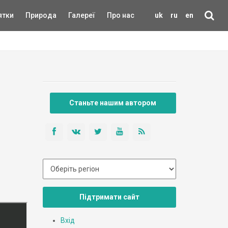
ятки
Природа
Галереї
Про нас
uk
ru
en
Станьте нашим автором
Підтримати сайт
Вхід