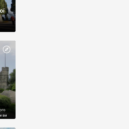
ої
ого
и ви