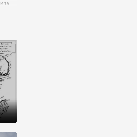
им та
ора і
є
го типу,
ей-
рний
ста:
 райони
від 2
I
і,
рукти,
 котрі