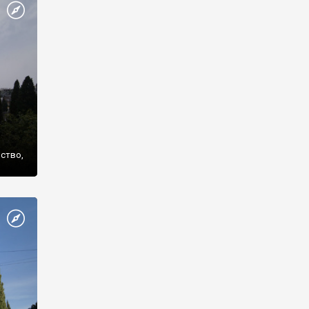
же
нство,