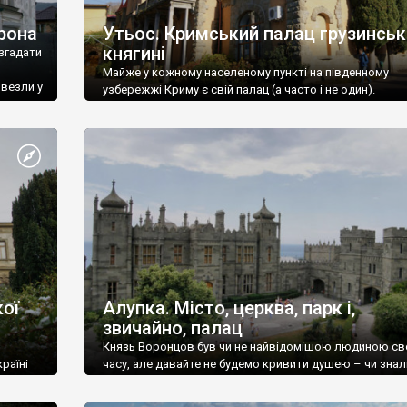
рона
Утьос. Кримський палац грузинськ
княгині
згадати
Майже у кожному населеному пункті на південному
ивезли у
узбережжі Криму є свій палац (а часто і не один).
ої
Алупка. Місто, церква, парк і,
звичайно, палац
Князь Воронцов був чи не найвідомішою людиною св
раїні
часу, але давайте не будемо кривити душею – чи знал
це прізвище до відвідин Алупки? Мабуть все таки ні.