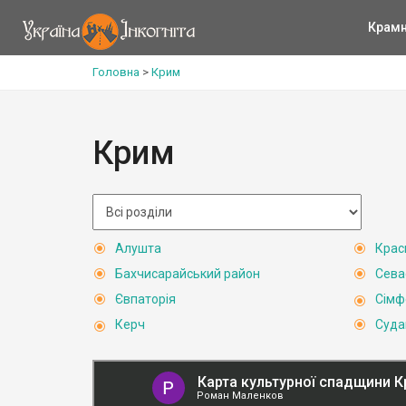
Крам
Головна
>
Крим
Крим
Алушта
Крас
Бахчисарайський район
Сева
Євпаторія
Сімф
Керч
Суда