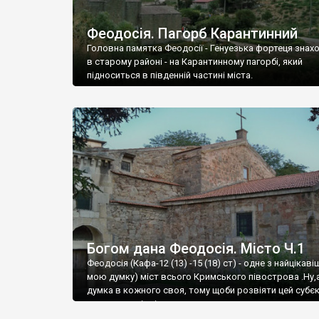
Феодосія. Пагорб Карантинний
Головна памятка Феодосії - Генуезька фортеця знах
в старому районі - на Карантинному пагорбі, який
підноситься в південній частині міста.
Богом дана Феодосія. Місто Ч.1
Феодосія (Кафа-12 (13) -15 (18) ст) - одне з найцікаві
мою думку) міст всього Кримського півострова .Ну,
думка в кожного своя, тому щоби розвіяти цей субєк
запрошую відвідати це