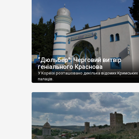
“Дюльбер”. Черговий витвір
геніального Краснова
У Кореїзі розташовано декілька відомих Кримських
палаців.