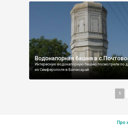
Водонапорная башня в с.Почтово
Интересную водонапорную башню посмотрели по д
из Симферополя в Бахчисарай.
1
Про 