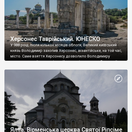
Херсонес Таврійський. ЮНЕСКО
У 988 році, після кількох місяців облоги, Великий київський
князь Володимир захопив Херсонес, візантійське, на той час,
місто. Саме взяття Херсонесу дозволило Володимиру
диктувати свої умови візантійському імператору Василю ІІ, та
одружитися з його дочкою Ганною. Цього ж року, в
Херсонесі Володимир-язичник, став Василем-християнином.
А потім було Хрещення Русі. На честь Херсонесу Таврійського
названо місто […]
Ялта. Вірменська церква Святої Ріпсіме