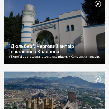
“Дюльбер”. Черговий витвір
геніального Краснова
У Кореїзі розташовано декілька відомих Кримських палаців.