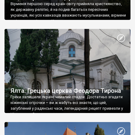
Вірменія першою серед країн світу прийняла християнство,
як державну релігію, й на подив багатьох пересічних
українців, які усіх кавказців вважають мусульманами, вірмени
є відданими вірянами Христа
Ялта. Грецька церква Феодора Тирона
Греки залишили Україні чималий спадок. Достатньо згадати
ніжинські огірочки – ви ж мабуть всі знаєте, що цей,
загублений у радянські часи, легендарний рецепт привезли у
Ніжин греки?