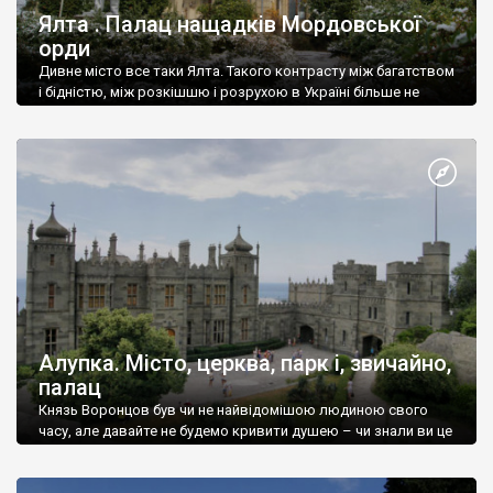
Ялта . Палац нащадків Мордовської
орди
Дивне місто все таки Ялта. Такого контрасту між багатством
і бідністю, між розкішшю і розрухою в Україні більше не
знайдеш.
Алупка. Місто, церква, парк і, звичайно,
палац
Князь Воронцов був чи не найвідомішою людиною свого
часу, але давайте не будемо кривити душею – чи знали ви це
прізвище до відвідин Алупки? Мабуть все таки ні.