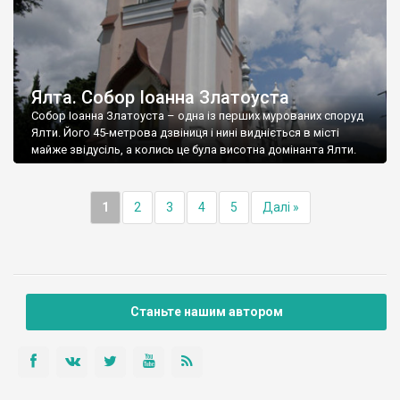
Ялта. Собор Іоанна Златоуста
Собор Іоанна Златоуста – одна із перших мурованих споруд
Ялти. Його 45-метрова дзвіниця і нині видніється в місті
майже звідусіль, а колись це була висотна домінанта Ялти.
1
2
3
4
5
Далі »
Станьте нашим автором