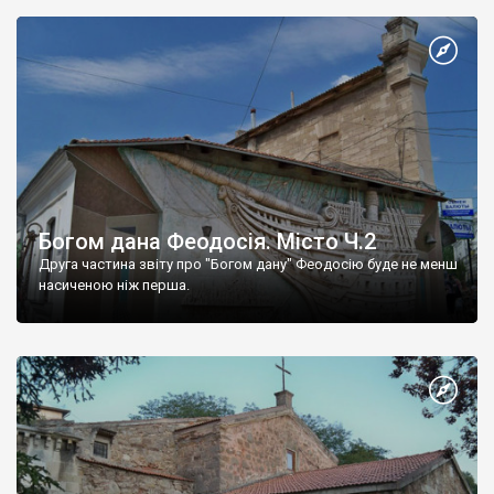
Богом дана Феодосія. Місто Ч.2
Друга частина звіту про "Богом дану" Феодосію буде не менш
насиченою ніж перша.