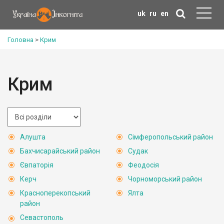
uk
ru
en
Головна
>
Крим
Крим
Алушта
Сімферопольський район
Бахчисарайський район
Судак
Євпаторія
Феодосія
Керч
Чорноморський район
Красноперекопський
Ялта
район
Севастополь