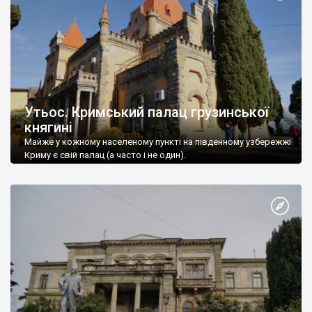
Утьос. Кримський палац грузинської
княгині
Майже у кожному населеному пункті на південному узбережжі
Криму є свій палац (а часто і не один).