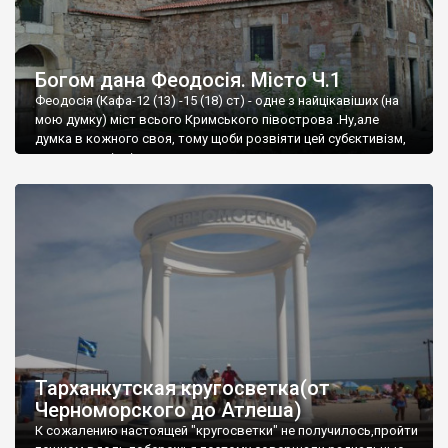
Богом дана Феодосія. Місто Ч.1
Феодосія (Кафа-12 (13) -15 (18) ст) - одне з найцікавіших (на
мою думку) міст всього Кримського півострова .Ну,але
думка в кожного своя, тому щоби розвіяти цей субєктивізм,
запрошую відвідати це
Тарханкутская кругосветка(от
Черноморского до Атлеша)
К сожалению настоящей "кругосветки" не получилось,пройти