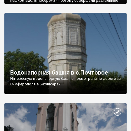
пешком вдоль побережья,поэтому совершали радиальные
вылазки из Оленевки.
Водонапорная башня в с.Почтовое
Интересную водонапорную башню посмотрели по дороге из
Симферополя в Бахчисарай.