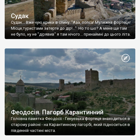
Судак
Судак... Вже чую крики в спину: "Ааа, попса! Муляжна фортеця!
Місце,туристами затерте до дір!..." Но то шо? А мене ще там
не було, ну не "дірявив" я там нічого... принаймні до цього літа.
Феодосія. Пагорб Карантинний
Головна памятка Феодосії - Генуезька фортеця знаходиться в
старому районі - на Карантинному пагорбі, який підноситься в
південній частині міста.