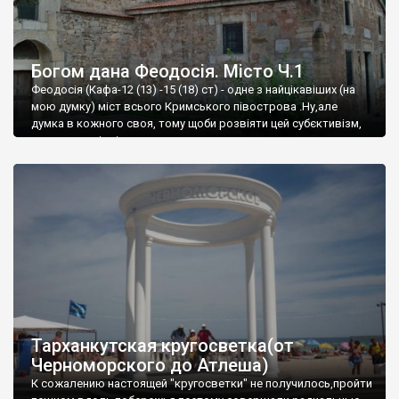
Богом дана Феодосія. Місто Ч.1
Феодосія (Кафа-12 (13) -15 (18) ст) - одне з найцікавіших (на
мою думку) міст всього Кримського півострова .Ну,але
думка в кожного своя, тому щоби розвіяти цей субєктивізм,
запрошую відвідати це
Тарханкутская кругосветка(от
Черноморского до Атлеша)
К сожалению настоящей "кругосветки" не получилось,пройти