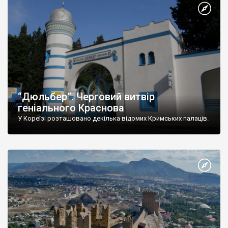
“Дюльбер”. Черговий витвір
геніального Краснова
У Кореїзі розташовано декілька відомих Кримських палаців.