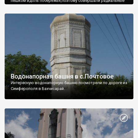
пешком вдоль побережья,поэтому совершали радиальные
вылазки из Оленевки.
Водонапорная башня в с.Почтовое
Интересную водонапорную башню посмотрели по дороге из
Симферополя в Бахчисарай.