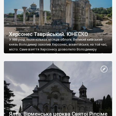
Херсонес Таврійський. ЮНЕСКО
У 988 році, після кількох місяців облоги, Великий київський
князь Володимир захопив Херсонес, візантійське, на той час,
місто. Саме взяття Херсонесу дозволило Володимиру
диктувати свої умови візантійському імператору Василю ІІ, та
одружитися з його дочкою Ганною. Цього ж року, в
Херсонесі Володимир-язичник, став Василем-християнином.
А потім було Хрещення Русі. На честь Херсонесу Таврійського
названо місто […]
Ялта. Вірменська церква Святої Ріпсіме