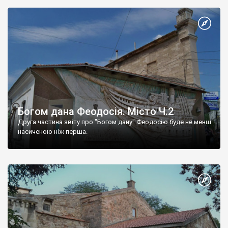
Богом дана Феодосія. Місто Ч.2
Друга частина звіту про "Богом дану" Феодосію буде не менш
насиченою ніж перша.