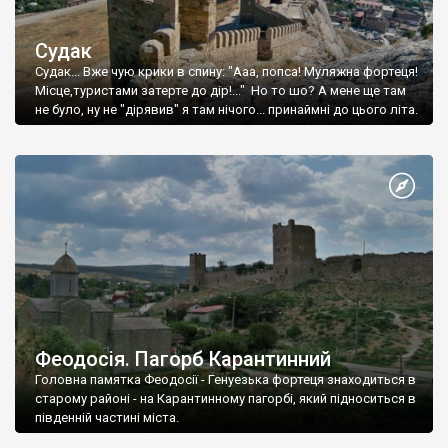
Судак
Судак... Вже чую крики в спину: "Ааа, попса! Муляжна фортеця!
Місце,туристами затерте до дір!..." Но то шо? А мене ще там
не було, ну не "дірявив" я там нічого... принаймні до цього літа.
Феодосія. Пагорб Карантинний
Головна памятка Феодосії - Генуезька фортеця знаходиться в
старому районі - на Карантинному пагорбі, який підноситься в
південній частині міста.