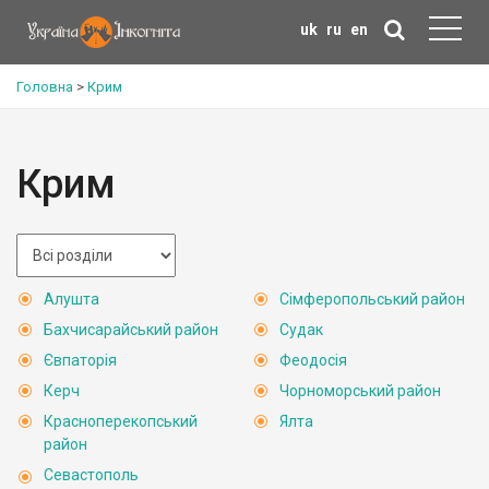
uk
ru
en
Головна
>
Крим
Крим
Алушта
Сімферопольський район
Бахчисарайський район
Судак
Євпаторія
Феодосія
Керч
Чорноморський район
Красноперекопський
Ялта
район
Севастополь