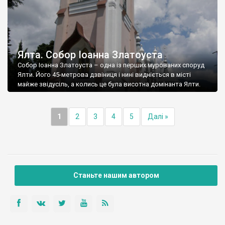
Ялта. Собор Іоанна Златоуста
Собор Іоанна Златоуста – одна із перших мурованих споруд
Ялти. Його 45-метрова дзвіниця і нині видніється в місті
майже звідусіль, а колись це була висотна домінанта Ялти.
1
2
3
4
5
Далі »
Станьте нашим автором