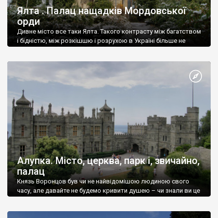
Ялта . Палац нащадків Мордовської
орди
Дивне місто все таки Ялта. Такого контрасту між багатством
і бідністю, між розкішшю і розрухою в Україні більше не
знайдеш.
Алупка. Місто, церква, парк і, звичайно,
палац
Князь Воронцов був чи не найвідомішою людиною свого
часу, але давайте не будемо кривити душею – чи знали ви це
прізвище до відвідин Алупки? Мабуть все таки ні.