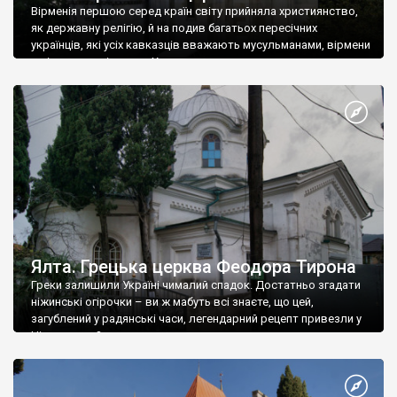
Вірменія першою серед країн світу прийняла християнство,
як державну релігію, й на подив багатьох пересічних
українців, які усіх кавказців вважають мусульманами, вірмени
є відданими вірянами Христа
Ялта. Грецька церква Феодора Тирона
Греки залишили Україні чималий спадок. Достатньо згадати
ніжинські огірочки – ви ж мабуть всі знаєте, що цей,
загублений у радянські часи, легендарний рецепт привезли у
Ніжин греки?