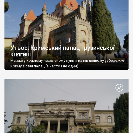
Утьос. Кримський палац грузинської
княгині
Майже у кожному населеному пункті на південному узбережжі
Криму є свій палац (а часто і не один).