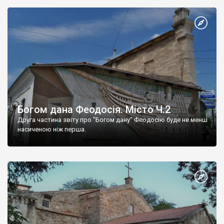
Богом дана Феодосія. Місто Ч.2
Друга частина звіту про "Богом дану" Феодосію буде не менш
насиченою ніж перша.