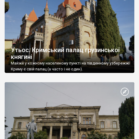
Утьос. Кримський палац грузинської
княгині
Майже у кожному населеному пункті на південному узбережжі
Криму є свій палац (а часто і не один).