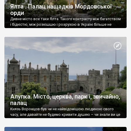
Ялта . Палац нащадків Мордовської
орди
Дивне місто все таки Ялта. Такого контрасту між багатством
і бідністю, між розкішшю і розрухою в Україні більше не
знайдеш.
Алупка. Місто, церква, парк і, звичайно,
палац
Князь Воронцов був чи не найвідомішою людиною свого
часу, але давайте не будемо кривити душею – чи знали ви це
прізвище до відвідин Алупки? Мабуть все таки ні.