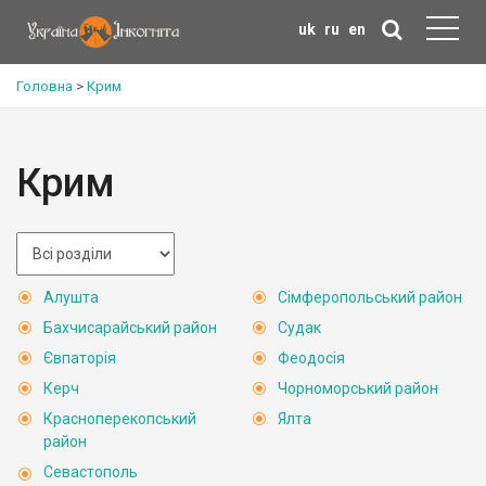
uk
ru
en
Головна
>
Крим
Крим
Алушта
Сімферопольський район
Бахчисарайський район
Судак
Євпаторія
Феодосія
Керч
Чорноморський район
Красноперекопський
Ялта
район
Севастополь