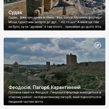
Судак
Судак... Вже чую крики в спину: "Ааа, попса! Муляжна фортеця!
Місце,туристами затерте до дір!..." Но то шо? А мене ще там
не було, ну не "дірявив" я там нічого... принаймні до цього літа.
Феодосія. Пагорб Карантинний
Головна памятка Феодосії - Генуезька фортеця знаходиться в
старому районі - на Карантинному пагорбі, який підноситься в
південній частині міста.