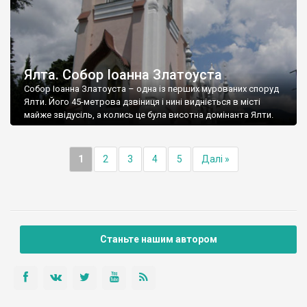
Ялта. Собор Іоанна Златоуста
Собор Іоанна Златоуста – одна із перших мурованих споруд
Ялти. Його 45-метрова дзвіниця і нині видніється в місті
майже звідусіль, а колись це була висотна домінанта Ялти.
1
2
3
4
5
Далі »
Станьте нашим автором