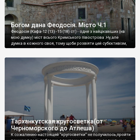
Богом дана Феодосія. Місто Ч.1
Феодосія (Кафа-12 (13) -15 (18) ст) - одне з найцікавіших (на
мою думку) міст всього Кримського півострова .Ну,але
думка в кожного своя, тому щоби розвіяти цей субєктивізм,
запрошую відвідати це
Тарханкутская кругосветка(от
Черноморского до Атлеша)
К сожалению настоящей "кругосветки" не получилось,пройти