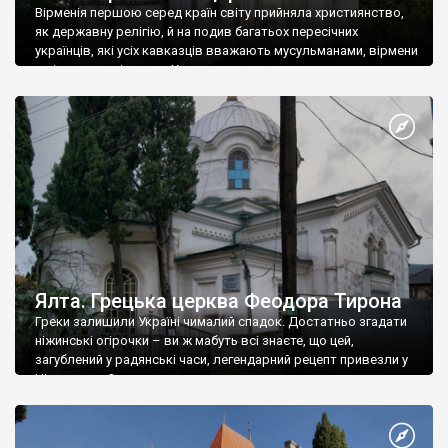
Вірменія першою серед країн світу прийняла християнство,
як державну релігію, й на подив багатьох пересічних
українців, які усіх кавказців вважають мусульманами, вірмени
є відданими вірянами Христа
Ялта. Грецька церква Феодора Тирона
Греки залишили Україні чималий спадок. Достатньо згадати
ніжинські огірочки – ви ж мабуть всі знаєте, що цей,
загублений у радянські часи, легендарний рецепт привезли у
Ніжин греки?