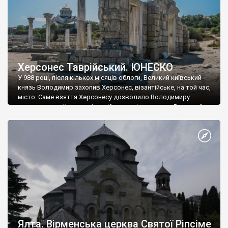
Херсонес Таврійський. ЮНЕСКО
У 988 році, після кількох місяців облоги, Великий київський
князь Володимир захопив Херсонес, візантійське, на той час,
місто. Саме взяття Херсонесу дозволило Володимиру
диктувати свої умови візантійському імператору Василю ІІ, та
одружитися з його дочкою Ганною. Цього ж року, в
Херсонесі Володимир-язичник, став Василем-християнином.
А потім було Хрещення Русі. На честь Херсонесу Таврійського
названо місто […]
Ялта. Вірменська церква Святої Ріпсіме