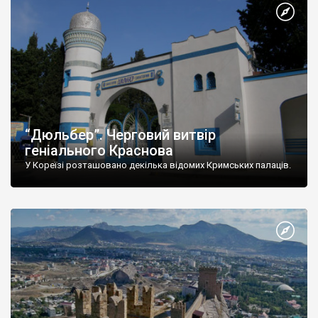
“Дюльбер”. Черговий витвір
геніального Краснова
У Кореїзі розташовано декілька відомих Кримських палаців.