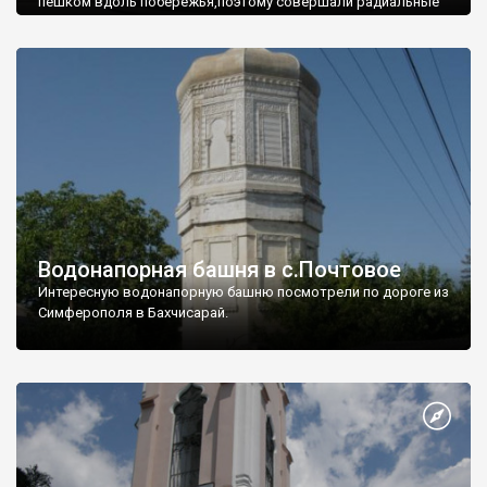
пешком вдоль побережья,поэтому совершали радиальные
вылазки из Оленевки.
Водонапорная башня в с.Почтовое
Интересную водонапорную башню посмотрели по дороге из
Симферополя в Бахчисарай.