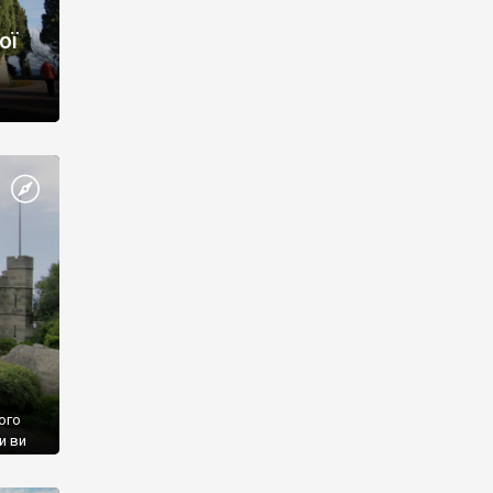
ої
ого
и ви