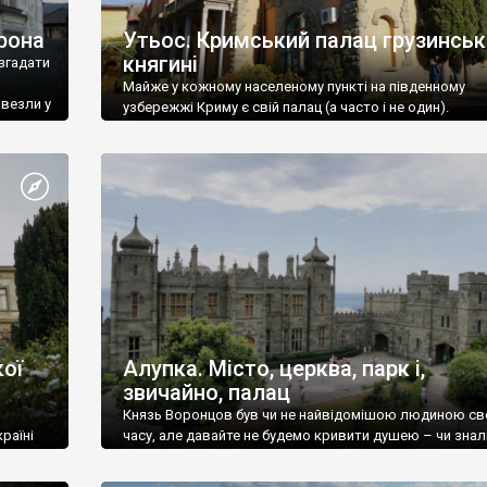
рона
Утьос. Кримський палац грузинськ
княгині
згадати
Майже у кожному населеному пункті на південному
ивезли у
узбережжі Криму є свій палац (а часто і не один).
ої
Алупка. Місто, церква, парк і,
звичайно, палац
Князь Воронцов був чи не найвідомішою людиною св
раїні
часу, але давайте не будемо кривити душею – чи знал
це прізвище до відвідин Алупки? Мабуть все таки ні.