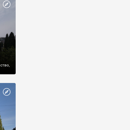
же
нство,