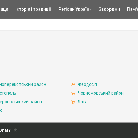
ниця
Історія і традиції
Регіони України
Закордон
Пам'
ноперекопський район
Феодосія
стополь
Чорноморський район
еропольський район
Ялта
к