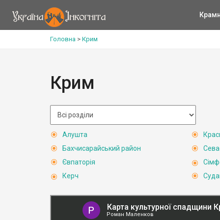
Крам
Головна
>
Крим
Крим
Алушта
Крас
Бахчисарайський район
Сева
Євпаторія
Сімф
Керч
Суда