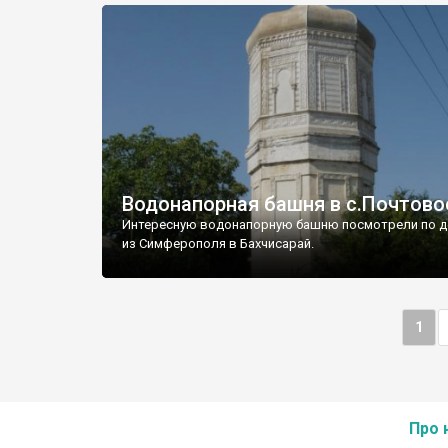
Водонапорная башня в с.Почтово
Интересную водонапорную башню посмотрели по д
из Симферополя в Бахчисарай.
1
Про 