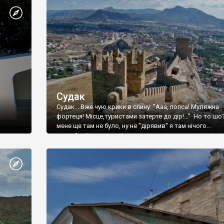
Судак
Судак... Вже чую крики в спину: "Ааа, попса! Муляжна
фортеця! Місце,туристами затерте до дір!..." Но то шо
мене ще там не було, ну не "дірявив" я там нічого...
принаймні до цього літа.