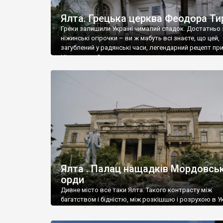
Ялта. Грецька церква Феодора Ти
Греки залишили Україні чималий спадок. Достатньо 
ніжинські огірочки – ви ж мабуть всі знаєте, що цей,
загублений у радянські часи, легендарний рецепт пр
Ніжин греки?
Ялта . Палац нащадків Мордовськ
орди
Дивне місто все таки Ялта. Такого контрасту між
багатством і бідністю, між розкішшю і розрухою в Ук
більше не знайдеш.