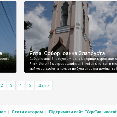
е
Ялта. Собор Іоанна Златоуста
ороге
Собор Іоанна Златоуста – одна із перших мурованих 
Ялти. Його 45-метрова дзвіниця і нині видніється в міс
майже звідусіль, а колись це була висотна домінанта 
2
3
4
5
Далі »
нас
Стати автором
Підтримати сайт “Україна Інкогні