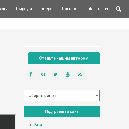
ятки
Природа
Галереї
Про нас
uk
ru
en
Станьте нашим автором
Підтримати сайт
Вхід