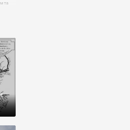
им та
ора і
є
го типу,
ей-
рний
ста:
 райони
від 2
I
і,
рукти,
 котрі