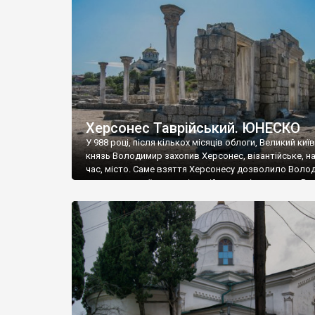
музею «Новгородський музей-заповідник» сотні арт
візантійської доби. Раритети викрадені з фондів об’
культурної спадщини ЮНЕСКО «Херсонеса Таврійсько
Офіційно – на виставку «Золото Візантії», але експер
влада в Україні вважають це лише […]
Херсонес Таврійський. ЮНЕСКО
У 988 році, після кількох місяців облоги, Великий киї
князь Володимир захопив Херсонес, візантійське, на
час, місто. Саме взяття Херсонесу дозволило Воло
диктувати свої умови візантійському імператору Вас
та одружитися з його дочкою Ганною. Цього ж року,
Херсонесі Володимир-язичник, став Василем-
християнином. А потім було Хрещення Русі. На честь
Херсонесу Таврійського названо місто […]