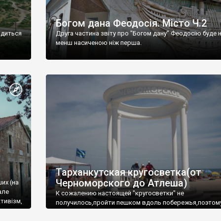
Богом дана Феодосія. Місто Ч.2
одиться
Друга частина звіту про "Богом дану" Феодосію буде 
менш насиченою ніж перша.
Тарханкутская кругосветка(от
Черноморского до Атлеша)
ших (на
але
К сожалению настоящей "кругосветки" не
тивізм,
получилось,пройти пешком вдоль побережья,поэтом
совершали радиальные вылазки из Оленевки.