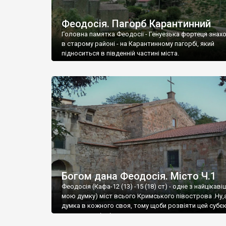
Феодосія. Пагорб Карантинний
Головна памятка Феодосії - Генуезька фортеця знах
в старому районі - на Карантинному пагорбі, який
підноситься в південній частині міста.
Богом дана Феодосія. Місто Ч.1
Феодосія (Кафа-12 (13) -15 (18) ст) - одне з найцікаві
мою думку) міст всього Кримського півострова .Ну,
думка в кожного своя, тому щоби розвіяти цей субєк
запрошую відвідати це