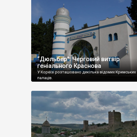
“Дюльбер”. Черговий витвір
геніального Краснова
У Кореїзі розташовано декілька відомих Кримських
палаців.