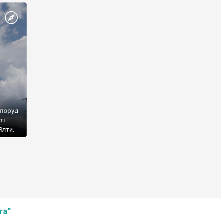
споруд
ті
Ялти.
та”