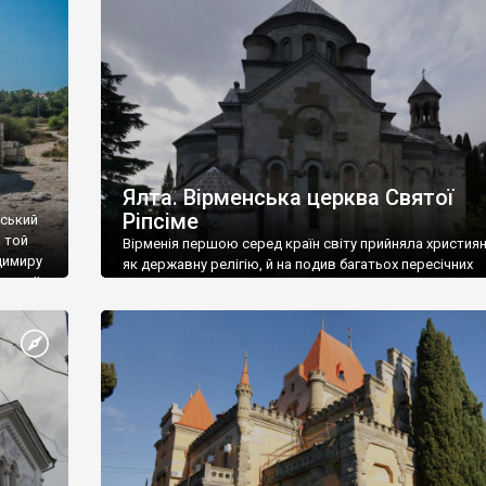
ефактів
називаються «повстяками» (postaki)…” “Вино. Крим
єкту
виробляє відмінне вино і його вдосталь: воно все ду
го».
легке біле і дуже […]
ти та
Ялта. Вірменська церква Святої
Ріпсіме
вський
 той
Вірменія першою серед країн світу прийняла христия
димиру
як державну релігію, й на подив багатьох пересічних
илю ІІ,
українців, які усіх кавказців вважають мусульманами,
 в
вірмени є відданими вірянами Христа