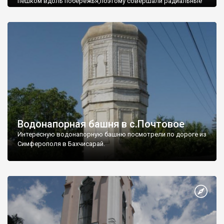
пешком вдоль побережья,поэтому совершали радиальные
вылазки из Оленевки.
Водонапорная башня в с.Почтовое
Интересную водонапорную башню посмотрели по дороге из
Симферополя в Бахчисарай.