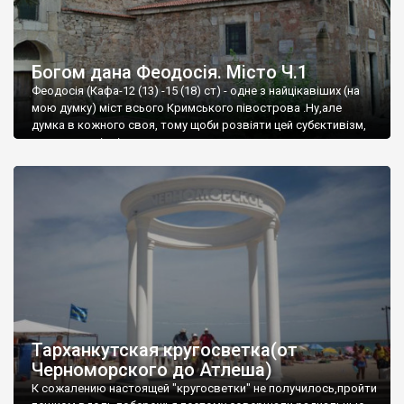
Богом дана Феодосія. Місто Ч.1
Феодосія (Кафа-12 (13) -15 (18) ст) - одне з найцікавіших (на
мою думку) міст всього Кримського півострова .Ну,але
думка в кожного своя, тому щоби розвіяти цей субєктивізм,
запрошую відвідати це
Тарханкутская кругосветка(от
Черноморского до Атлеша)
К сожалению настоящей "кругосветки" не получилось,пройти