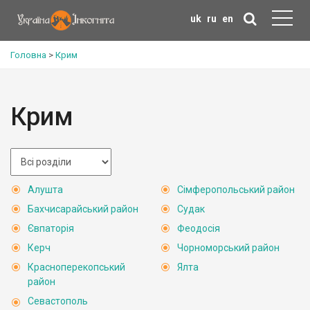
uk
ru
en
Головна
>
Крим
Крим
Алушта
Сімферопольський район
Бахчисарайський район
Судак
Євпаторія
Феодосія
Керч
Чорноморський район
Красноперекопський
Ялта
район
Севастополь