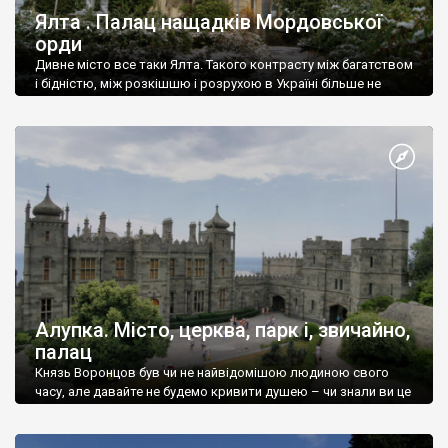
Ялта . Палац нащадків Мордовської
орди
Дивне місто все таки Ялта. Такого контрасту між багатством
і бідністю, між розкішшю і розрухою в Україні більше не
знайдеш.
Алупка. Місто, церква, парк і, звичайно,
палац
Князь Воронцов був чи не найвідомішою людиною свого
часу, але давайте не будемо кривити душею – чи знали ви це
прізвище до відвідин Алупки? Мабуть все таки ні.