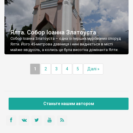
Ялта. Собор Іоанна Златоуста
Собор Іоанна Златоуста – одна із перших мурованих споруд
Ялти. Його 45-метрова дзвіниця і нині видніється в місті
майже звідусіль, а колись це була висотна домінанта Ялти.
1
2
3
4
5
Далі »
Станьте нашим автором