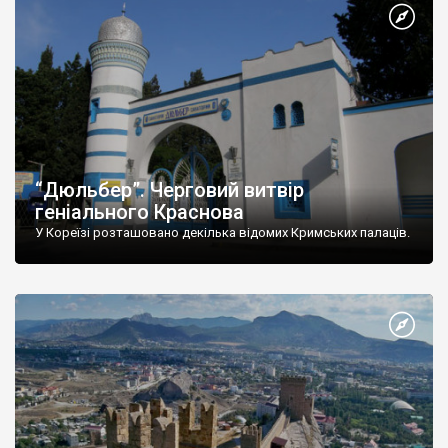
“Дюльбер”. Черговий витвір
геніального Краснова
У Кореїзі розташовано декілька відомих Кримських палаців.