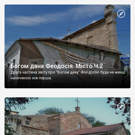
Богом дана Феодосія. Місто Ч.2
Друга частина звіту про "Богом дану" Феодосію буде не менш
насиченою ніж перша.