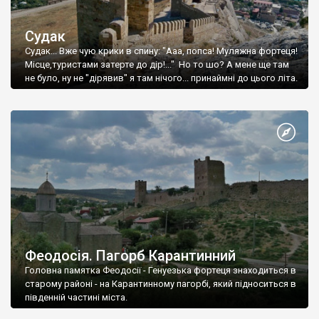
Судак
Судак... Вже чую крики в спину: "Ааа, попса! Муляжна фортеця!
Місце,туристами затерте до дір!..." Но то шо? А мене ще там
не було, ну не "дірявив" я там нічого... принаймні до цього літа.
Феодосія. Пагорб Карантинний
Головна памятка Феодосії - Генуезька фортеця знаходиться в
старому районі - на Карантинному пагорбі, який підноситься в
південній частині міста.