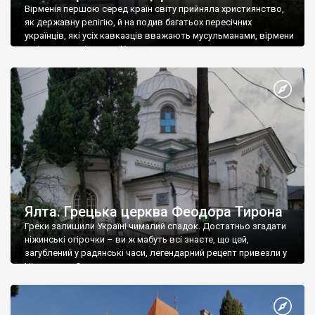
Вірменія першою серед країн світу прийняла християнство,
як державну релігію, й на подив багатьох пересічних
українців, які усіх кавказців вважають мусульманами, вірмени
є відданими вірянами Христа
Ялта. Грецька церква Феодора Тирона
Греки залишили Україні чималий спадок. Достатньо згадати
ніжинські огірочки – ви ж мабуть всі знаєте, що цей,
загублений у радянські часи, легендарний рецепт привезли у
Ніжин греки?