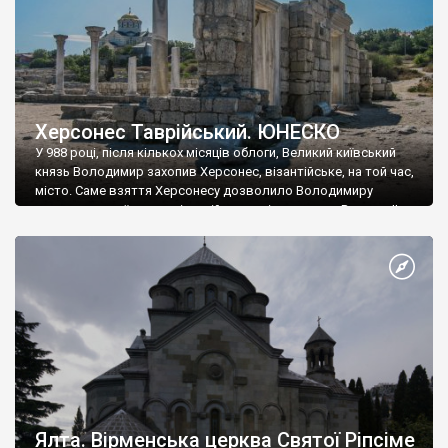
Херсонес Таврійський. ЮНЕСКО
У 988 році, після кількох місяців облоги, Великий київський
князь Володимир захопив Херсонес, візантійське, на той час,
місто. Саме взяття Херсонесу дозволило Володимиру
диктувати свої умови візантійському імператору Василю ІІ, та
одружитися з його дочкою Ганною. Цього ж року, в
Херсонесі Володимир-язичник, став Василем-християнином.
А потім було Хрещення Русі. На честь Херсонесу Таврійського
названо місто […]
Ялта. Вірменська церква Святої Ріпсіме