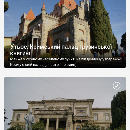
Утьос. Кримський палац грузинської
княгині
Майже у кожному населеному пункті на південному узбережжі
Криму є свій палац (а часто і не один).