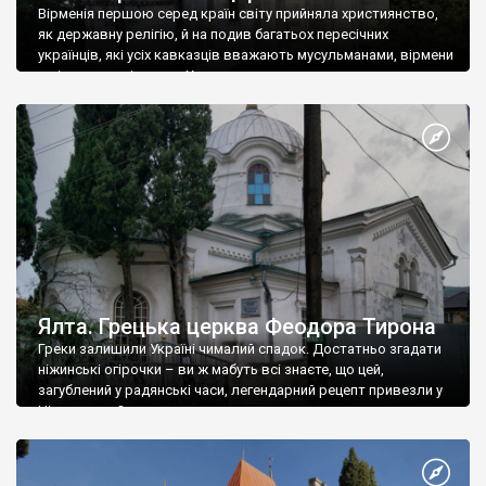
Вірменія першою серед країн світу прийняла християнство,
як державну релігію, й на подив багатьох пересічних
українців, які усіх кавказців вважають мусульманами, вірмени
є відданими вірянами Христа
Ялта. Грецька церква Феодора Тирона
Греки залишили Україні чималий спадок. Достатньо згадати
ніжинські огірочки – ви ж мабуть всі знаєте, що цей,
загублений у радянські часи, легендарний рецепт привезли у
Ніжин греки?