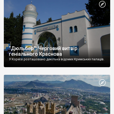
“Дюльбер”. Черговий витвір
геніального Краснова
У Кореїзі розташовано декілька відомих Кримських палаців.