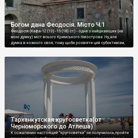
Богом дана Феодосія. Місто Ч.1
Феодосія (Кафа-12 (13) -15 (18) ст) - одне з найцікавіших (на
мою думку) міст всього Кримського півострова .Ну,але
думка в кожного своя, тому щоби розвіяти цей субєктивізм,
запрошую відвідати це
Тарханкутская кругосветка(от
Черноморского до Атлеша)
К сожалению настоящей "кругосветки" не получилось,пройти