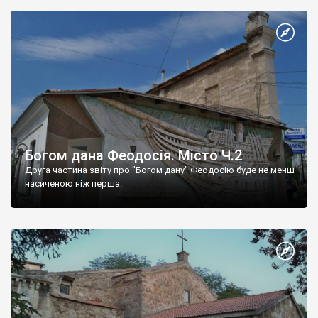
Богом дана Феодосія. Місто Ч.2
Друга частина звіту про "Богом дану" Феодосію буде не менш
насиченою ніж перша.