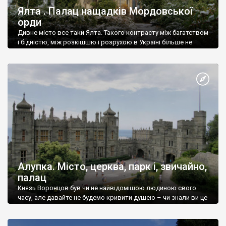
Ялта . Палац нащадків Мордовської
орди
Дивне місто все таки Ялта. Такого контрасту між багатством
і бідністю, між розкішшю і розрухою в Україні більше не
знайдеш.
Алупка. Місто, церква, парк і, звичайно,
палац
Князь Воронцов був чи не найвідомішою людиною свого
часу, але давайте не будемо кривити душею – чи знали ви це
прізвище до відвідин Алупки? Мабуть все таки ні.