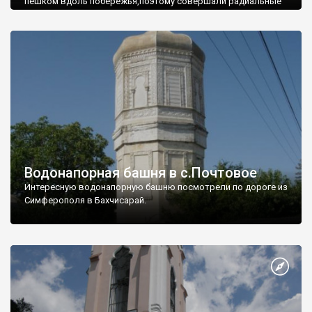
пешком вдоль побережья,поэтому совершали радиальные
вылазки из Оленевки.
Водонапорная башня в с.Почтовое
Интересную водонапорную башню посмотрели по дороге из
Симферополя в Бахчисарай.