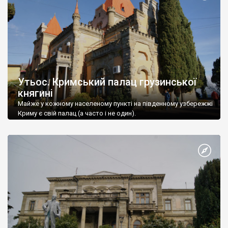
Утьос. Кримський палац грузинської
княгині
Майже у кожному населеному пункті на південному узбережжі
Криму є свій палац (а часто і не один).