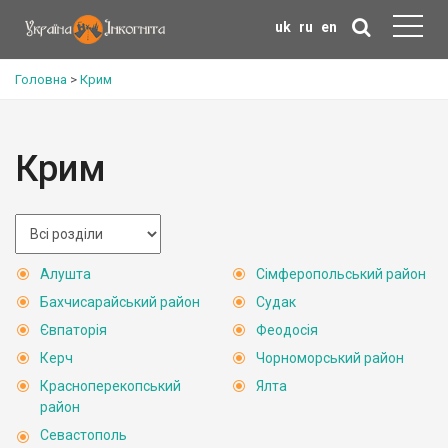
uk
ru
en
Головна
>
Крим
Крим
Алушта
Сімферопольський район
Бахчисарайський район
Судак
Євпаторія
Феодосія
Керч
Чорноморський район
Красноперекопський
Ялта
район
Севастополь