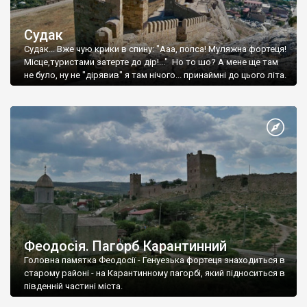
Судак
Судак... Вже чую крики в спину: "Ааа, попса! Муляжна фортеця!
Місце,туристами затерте до дір!..." Но то шо? А мене ще там
не було, ну не "дірявив" я там нічого... принаймні до цього літа.
Феодосія. Пагорб Карантинний
Головна памятка Феодосії - Генуезька фортеця знаходиться в
старому районі - на Карантинному пагорбі, який підноситься в
південній частині міста.