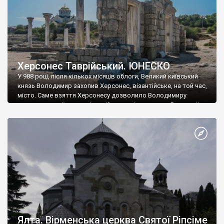
Херсонес Таврійський. ЮНЕСКО
У 988 році, після кількох місяців облоги, Великий київський
князь Володимир захопив Херсонес, візантійське, на той час,
місто. Саме взяття Херсонесу дозволило Володимиру
диктувати свої умови візантійському імператору Василю ІІ, та
одружитися з його дочкою Ганною. Цього ж року, в
Херсонесі Володимир-язичник, став Василем-християнином.
А потім було Хрещення Русі. На честь Херсонесу Таврійського
названо місто […]
Ялта. Вірменська церква Святої Ріпсіме