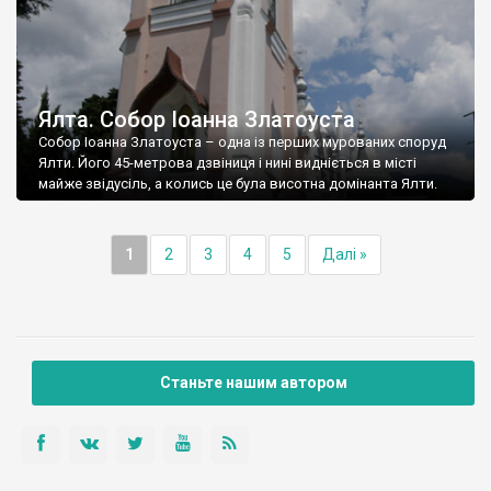
Ялта. Собор Іоанна Златоуста
Собор Іоанна Златоуста – одна із перших мурованих споруд
Ялти. Його 45-метрова дзвіниця і нині видніється в місті
майже звідусіль, а колись це була висотна домінанта Ялти.
1
2
3
4
5
Далі »
Станьте нашим автором