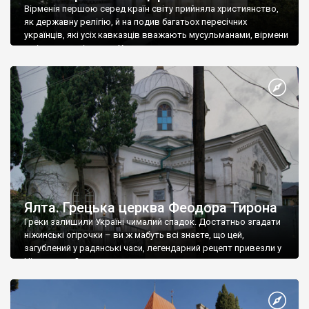
Вірменія першою серед країн світу прийняла християнство,
як державну релігію, й на подив багатьох пересічних
українців, які усіх кавказців вважають мусульманами, вірмени
є відданими вірянами Христа
Ялта. Грецька церква Феодора Тирона
Греки залишили Україні чималий спадок. Достатньо згадати
ніжинські огірочки – ви ж мабуть всі знаєте, що цей,
загублений у радянські часи, легендарний рецепт привезли у
Ніжин греки?