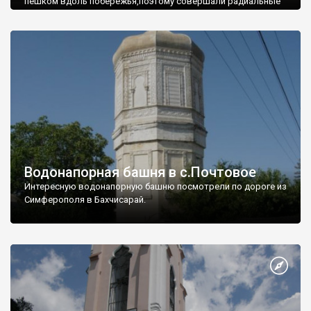
пешком вдоль побережья,поэтому совершали радиальные
вылазки из Оленевки.
Водонапорная башня в с.Почтовое
Интересную водонапорную башню посмотрели по дороге из
Симферополя в Бахчисарай.