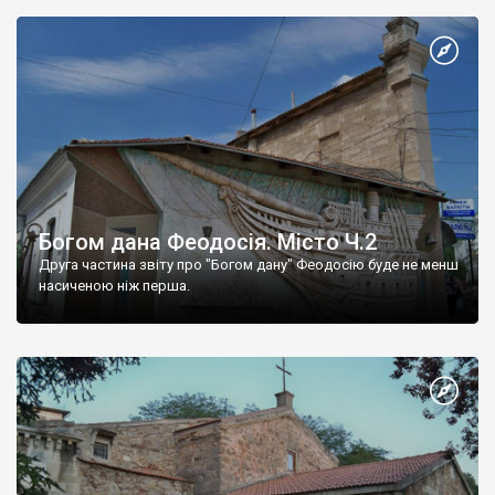
Богом дана Феодосія. Місто Ч.2
Друга частина звіту про "Богом дану" Феодосію буде не менш
насиченою ніж перша.