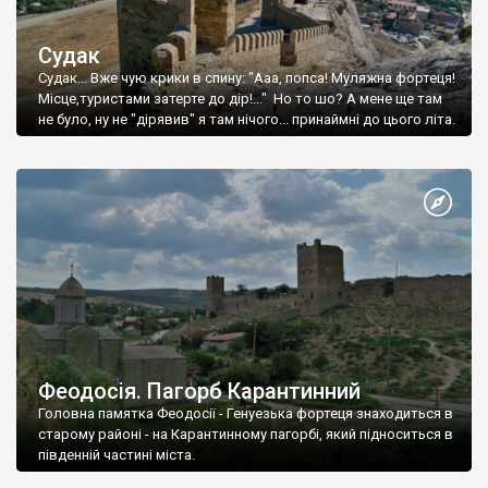
Судак
Судак... Вже чую крики в спину: "Ааа, попса! Муляжна фортеця!
Місце,туристами затерте до дір!..." Но то шо? А мене ще там
не було, ну не "дірявив" я там нічого... принаймні до цього літа.
Феодосія. Пагорб Карантинний
Головна памятка Феодосії - Генуезька фортеця знаходиться в
старому районі - на Карантинному пагорбі, який підноситься в
південній частині міста.