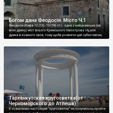
Богом дана Феодосія. Місто Ч.1
Феодосія (Кафа-12 (13) -15 (18) ст) - одне з найцікавіших (на
мою думку) міст всього Кримського півострова .Ну,але
думка в кожного своя, тому щоби розвіяти цей субєктивізм,
запрошую відвідати це
Тарханкутская кругосветка(от
Черноморского до Атлеша)
К сожалению настоящей "кругосветки" не получилось,пройти