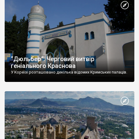
“Дюльбер”. Черговий витвір
геніального Краснова
У Кореїзі розташовано декілька відомих Кримських палаців.