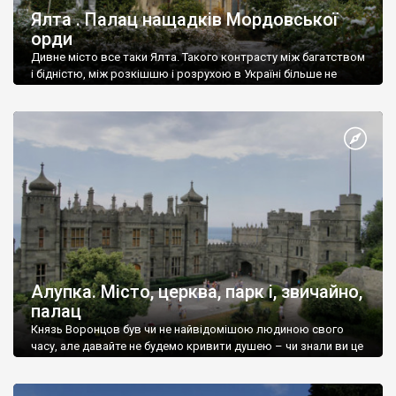
Ялта . Палац нащадків Мордовської
орди
Дивне місто все таки Ялта. Такого контрасту між багатством
і бідністю, між розкішшю і розрухою в Україні більше не
знайдеш.
Алупка. Місто, церква, парк і, звичайно,
палац
Князь Воронцов був чи не найвідомішою людиною свого
часу, але давайте не будемо кривити душею – чи знали ви це
прізвище до відвідин Алупки? Мабуть все таки ні.