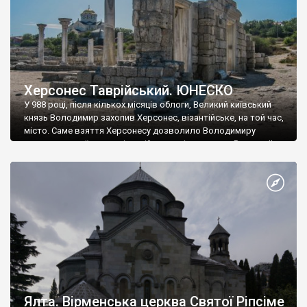
Херсонес Таврійський. ЮНЕСКО
У 988 році, після кількох місяців облоги, Великий київський
князь Володимир захопив Херсонес, візантійське, на той час,
місто. Саме взяття Херсонесу дозволило Володимиру
диктувати свої умови візантійському імператору Василю ІІ, та
одружитися з його дочкою Ганною. Цього ж року, в
Херсонесі Володимир-язичник, став Василем-християнином.
А потім було Хрещення Русі. На честь Херсонесу Таврійського
названо місто […]
Ялта. Вірменська церква Святої Ріпсіме