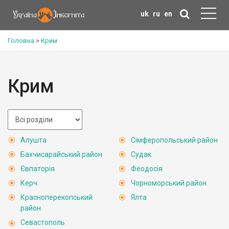
uk
ru
en
Головна
>
Крим
Крим
Алушта
Сімферопольський район
Бахчисарайський район
Судак
Євпаторія
Феодосія
Керч
Чорноморський район
Красноперекопський
Ялта
район
Севастополь