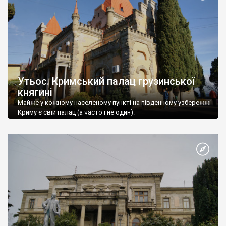
Утьос. Кримський палац грузинської
княгині
Майже у кожному населеному пункті на південному узбережжі
Криму є свій палац (а часто і не один).