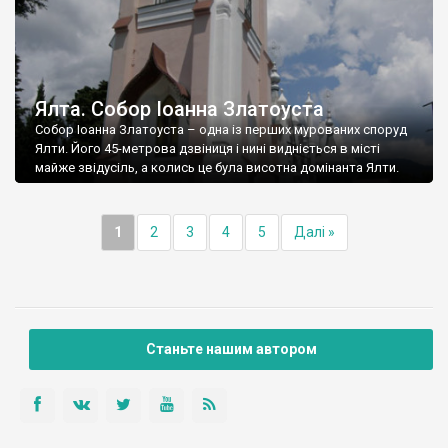
Ялта. Собор Іоанна Златоуста
Собор Іоанна Златоуста – одна із перших мурованих споруд
Ялти. Його 45-метрова дзвіниця і нині видніється в місті
майже звідусіль, а колись це була висотна домінанта Ялти.
1
2
3
4
5
Далі »
Станьте нашим автором