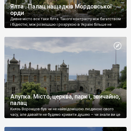
Ялта . Палац нащадків Мордовської
орди
Дивне місто все таки Ялта. Такого контрасту між багатством
і бідністю, між розкішшю і розрухою в Україні більше не
знайдеш.
Алупка. Місто, церква, парк і, звичайно,
палац
Князь Воронцов був чи не найвідомішою людиною свого
часу, але давайте не будемо кривити душею – чи знали ви це
прізвище до відвідин Алупки? Мабуть все таки ні.