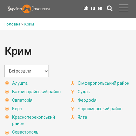
uk
ru
en
Головна
>
Крим
Крим
Алушта
Сімферопольський район
Бахчисарайський район
Судак
Євпаторія
Феодосія
Керч
Чорноморський район
Красноперекопський
Ялта
район
Севастополь