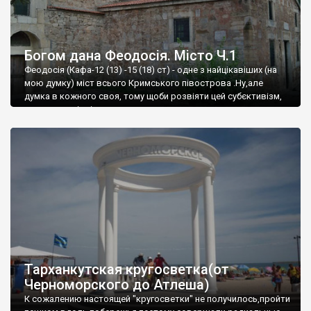
Богом дана Феодосія. Місто Ч.1
Феодосія (Кафа-12 (13) -15 (18) ст) - одне з найцікавіших (на
мою думку) міст всього Кримського півострова .Ну,але
думка в кожного своя, тому щоби розвіяти цей субєктивізм,
запрошую відвідати це
Тарханкутская кругосветка(от
Черноморского до Атлеша)
К сожалению настоящей "кругосветки" не получилось,пройти