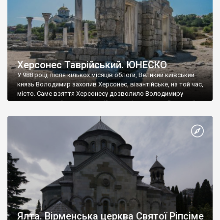
Херсонес Таврійський. ЮНЕСКО
У 988 році, після кількох місяців облоги, Великий київський
князь Володимир захопив Херсонес, візантійське, на той час,
місто. Саме взяття Херсонесу дозволило Володимиру
диктувати свої умови візантійському імператору Василю ІІ, та
одружитися з його дочкою Ганною. Цього ж року, в
Херсонесі Володимир-язичник, став Василем-християнином.
А потім було Хрещення Русі. На честь Херсонесу Таврійського
названо місто […]
Ялта. Вірменська церква Святої Ріпсіме