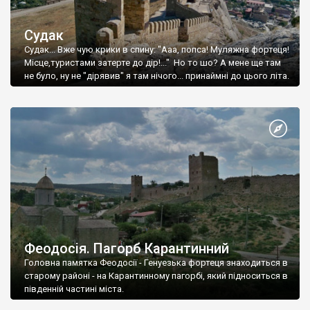
Судак
Судак... Вже чую крики в спину: "Ааа, попса! Муляжна фортеця!
Місце,туристами затерте до дір!..." Но то шо? А мене ще там
не було, ну не "дірявив" я там нічого... принаймні до цього літа.
Феодосія. Пагорб Карантинний
Головна памятка Феодосії - Генуезька фортеця знаходиться в
старому районі - на Карантинному пагорбі, який підноситься в
південній частині міста.