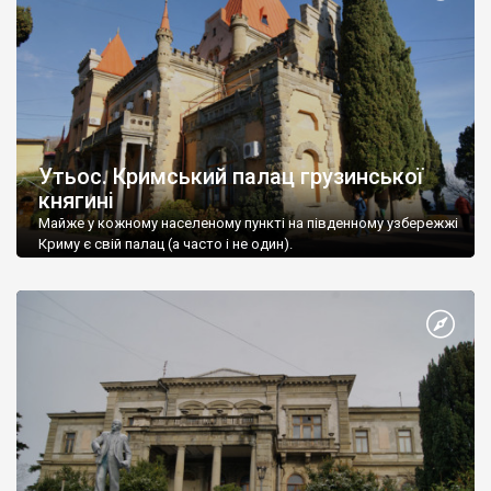
Утьос. Кримський палац грузинської
княгині
Майже у кожному населеному пункті на південному узбережжі
Криму є свій палац (а часто і не один).