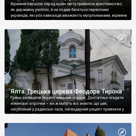
Вірменія першою серед країн світу прийняла християнство,
як державну релігію, й на подив багатьох пересічних
українців, які усіх кавказців вважають мусульманами, вірмени
є відданими вірянами Христа
Ялта. Грецька церква Феодора Тирона
Греки залишили Україні чималий спадок. Достатньо згадати
ніжинські огірочки – ви ж мабуть всі знаєте, що цей,
загублений у радянські часи, легендарний рецепт привезли у
Ніжин греки?