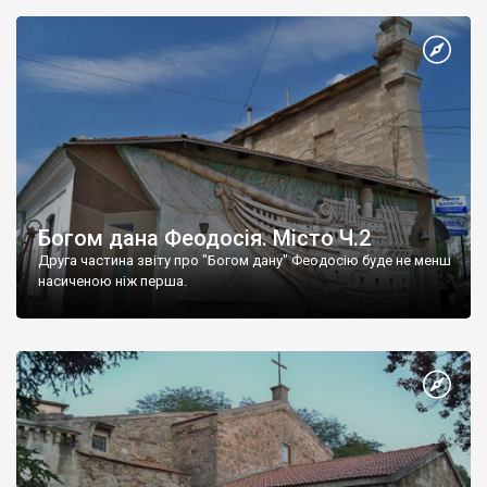
Богом дана Феодосія. Місто Ч.2
Друга частина звіту про "Богом дану" Феодосію буде не менш
насиченою ніж перша.