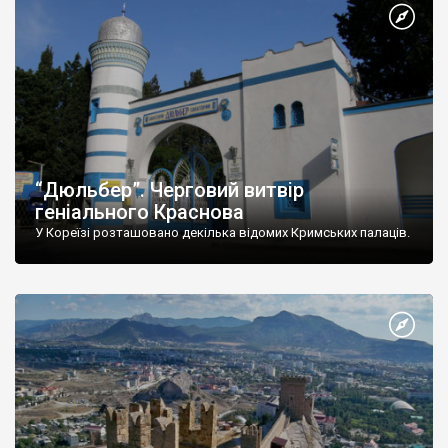
“Дюльбер”. Черговий витвір
геніального Краснова
У Кореїзі розташовано декілька відомих Кримських палаців.