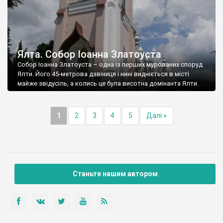
Ялта. Собор Іоанна Златоуста
Собор Іоанна Златоуста – одна із перших мурованих споруд
Ялти. Його 45-метрова дзвіниця і нині видніється в місті
майже звідусіль, а колись це була висотна домінанта Ялти.
1
2
3
4
5
Далі »
Станьте нашим автором