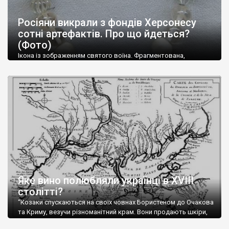
Росіяни викрали з фондів Херсонесу
сотні артефактів. Про що йдеться?
(Фото)
Ікона із зображенням святого воїна. Фрагментована,
втрачена нижня частина. Стеатит. XI-XII ст. Візантія. Ще у
травні російські окупанти вивезли з Криму до державного
музею «Новгородський музей-заповідник» сотні артефактів
візантійської доби. Раритети викрадені з фондів об’єкту
культурної спадщини ЮНЕСКО «Херсонеса Таврійського».
Офіційно – на виставку «Золото Візантії», але експерти та
влада в Україні вважають це лише […]
Яке вино полюбляли українці в XVIII
столітті?
“Козаки спускаються на своїх човнах Бористеном до Очакова
та Криму, везучи різноманітний крам. Вони продають шкіри,
тютюн (kasak-tutun), мотузки, коноплі, полотно, вугілля, рибу,