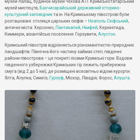
музей-палац, будинок-музей Чєхова А.П. Кримськотатарський
музей мистецтв,
Бахчисарайський державний історико-
культурний заповідник
та ін. На Кримському півострові були
розташовані: столиця царських скіфів –
Неаполь Скіфський
,
античні міста: Херсонес,
Пантикапей, Німфей
, Керкінітида,
Киммерік, візантійські поселення: Горзувити,
Алустон
.
Кримський півострів відрізняється різноманітністю природних
ландшафтів. Північна його частину займає степ; південні
райони півострова – це покриті лісами Кримські гори. Вздовж
південного узбережжя Кримських гір лежить прибережна
смуга (від 2 до 5 км), де розміщені всесвітньо відомі курорти:
Ялта, Алупка, Симеїз,
Гурзуф
, Місхор, Лівадія, Форос,
Алушта
.