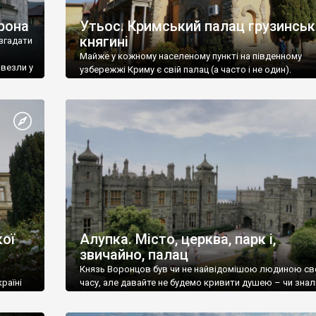
рона
Утьос. Кримський палац грузинськ
княгині
згадати
Майже у кожному населеному пункті на південному
ивезли у
узбережжі Криму є свій палац (а часто і не один).
ої
Алупка. Місто, церква, парк і,
звичайно, палац
Князь Воронцов був чи не найвідомішою людиною св
раїні
часу, але давайте не будемо кривити душею – чи знал
це прізвище до відвідин Алупки? Мабуть все таки ні.