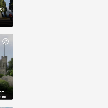
ої
ого
и ви