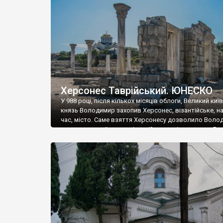
музею «Новгородський музей-заповідник» сотні арт
візантійської доби. Раритети викрадені з фондів об’
культурної спадщини ЮНЕСКО «Херсонеса Таврійсько
Офіційно – на виставку «Золото Візантії», але експер
влада в Україні вважають це лише […]
Херсонес Таврійський. ЮНЕСКО
У 988 році, після кількох місяців облоги, Великий киї
князь Володимир захопив Херсонес, візантійське, на
час, місто. Саме взяття Херсонесу дозволило Воло
диктувати свої умови візантійському імператору Вас
та одружитися з його дочкою Ганною. Цього ж року,
Херсонесі Володимир-язичник, став Василем-
християнином. А потім було Хрещення Русі. На честь
Херсонесу Таврійського названо місто […]