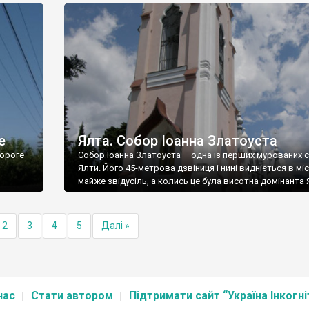
е
Ялта. Собор Іоанна Златоуста
ороге
Собор Іоанна Златоуста – одна із перших мурованих 
Ялти. Його 45-метрова дзвіниця і нині видніється в міс
майже звідусіль, а колись це була висотна домінанта 
2
3
4
5
Далі »
нас
Стати автором
Підтримати сайт “Україна Інкогні