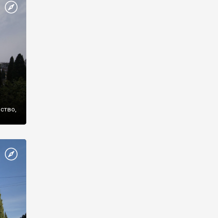
же
нство,