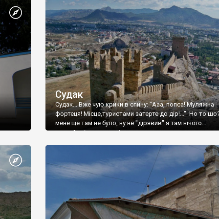
Судак
Судак... Вже чую крики в спину: "Ааа, попса! Муляжна
фортеця! Місце,туристами затерте до дір!..." Но то шо
мене ще там не було, ну не "дірявив" я там нічого...
принаймні до цього літа.