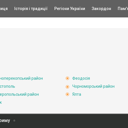
ниця
Історія і традиції
Регіони України
Закордон
Пам'
ноперекопський район
Феодосія
стополь
Чорноморський район
еропольський район
Ялта
к