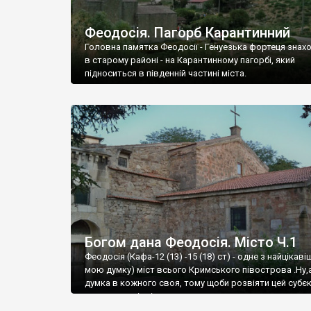
Феодосія. Пагорб Карантинний
Головна памятка Феодосії - Генуезька фортеця знах
в старому районі - на Карантинному пагорбі, який
підноситься в південній частині міста.
Богом дана Феодосія. Місто Ч.1
Феодосія (Кафа-12 (13) -15 (18) ст) - одне з найцікаві
мою думку) міст всього Кримського півострова .Ну,
думка в кожного своя, тому щоби розвіяти цей субєк
запрошую відвідати це