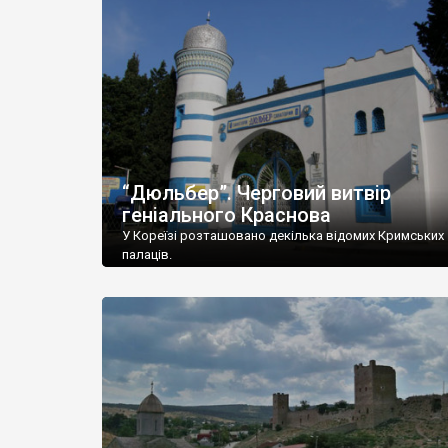
“Дюльбер”. Черговий витвір
геніального Краснова
У Кореїзі розташовано декілька відомих Кримських
палаців.