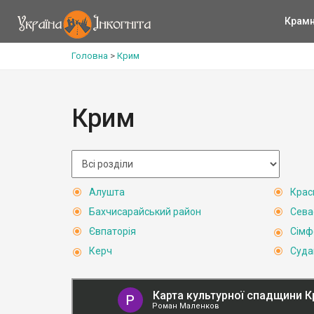
Крам
Головна
>
Крим
Крим
Алушта
Крас
Бахчисарайський район
Сева
Євпаторія
Сімф
Керч
Суда