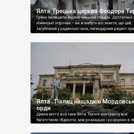
Ялта. Грецька церква Феодора Ти
Греки залишили Україні чималий спадок. Достатньо 
ніжинські огірочки – ви ж мабуть всі знаєте, що цей,
загублений у радянські часи, легендарний рецепт пр
Ніжин греки?
Ялта . Палац нащадків Мордовськ
орди
Дивне місто все таки Ялта. Такого контрасту між
багатством і бідністю, між розкішшю і розрухою в Ук
більше не знайдеш.