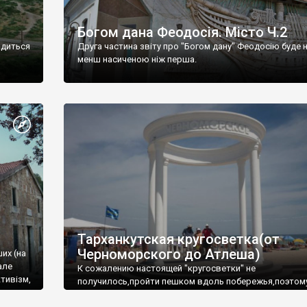
Богом дана Феодосія. Місто Ч.2
одиться
Друга частина звіту про "Богом дану" Феодосію буде 
менш насиченою ніж перша.
Тарханкутская кругосветка(от
Черноморского до Атлеша)
ших (на
але
К сожалению настоящей "кругосветки" не
тивізм,
получилось,пройти пешком вдоль побережья,поэтом
совершали радиальные вылазки из Оленевки.