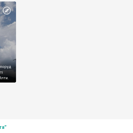
споруд
ті
Ялти.
та”