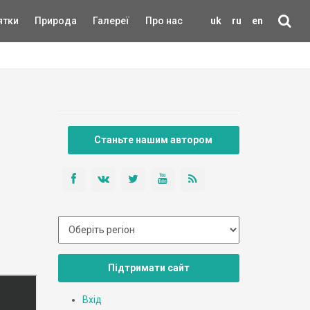
ятки
Природа
Галереї
Про нас
uk
ru
en
Станьте нашим автором
Підтримати сайт
Вхід