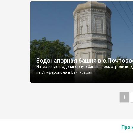
Водонапорная башня в с.Почтово
Интересную водонапорную башню посмотрели по д
из Симферополя в Бахчисарай.
1
Про 