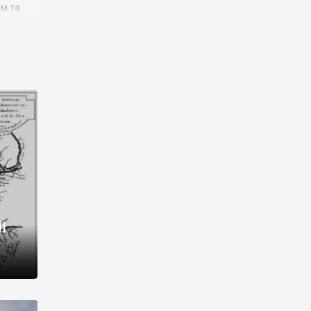
им та
ора і
є
го типу,
ей-
рний
ста:
 райони
від 2
I
і,
рукти,
 котрі