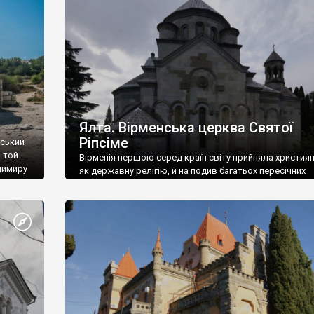
ефактів
називаються «повстяками» (postaki)…” “Вино. Крим
єкту
виробляє відмінне вино і його вдосталь: воно все ду
го».
легке біле і дуже […]
ти та
Ялта. Вірменська церква Святої
Ріпсіме
вський
 той
Вірменія першою серед країн світу прийняла христия
димиру
як державну релігію, й на подив багатьох пересічних
илю ІІ,
українців, які усіх кавказців вважають мусульманами,
 в
вірмени є відданими вірянами Христа