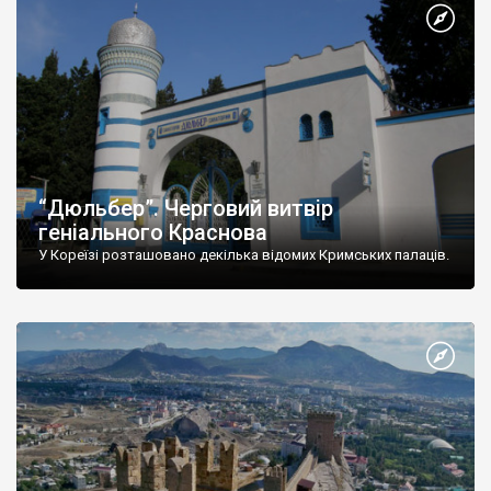
“Дюльбер”. Черговий витвір
геніального Краснова
У Кореїзі розташовано декілька відомих Кримських палаців.