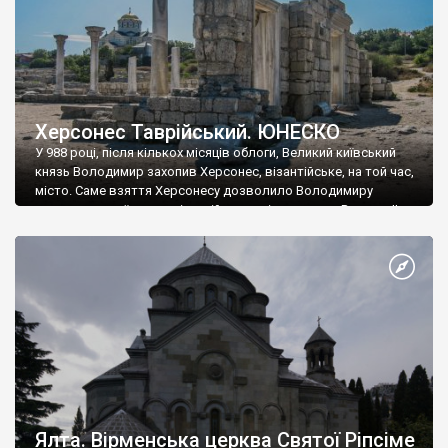
Херсонес Таврійський. ЮНЕСКО
У 988 році, після кількох місяців облоги, Великий київський
князь Володимир захопив Херсонес, візантійське, на той час,
місто. Саме взяття Херсонесу дозволило Володимиру
диктувати свої умови візантійському імператору Василю ІІ, та
одружитися з його дочкою Ганною. Цього ж року, в
Херсонесі Володимир-язичник, став Василем-християнином.
А потім було Хрещення Русі. На честь Херсонесу Таврійського
названо місто […]
Ялта. Вірменська церква Святої Ріпсіме