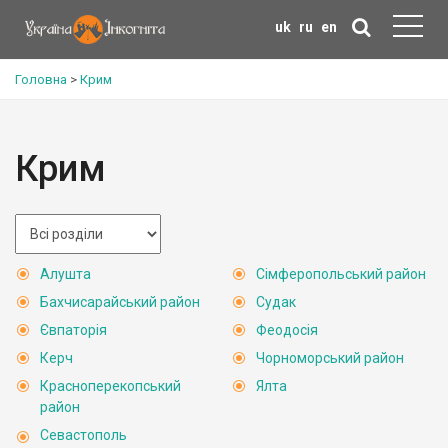
uk
ru
en
Головна
>
Крим
Крим
Алушта
Сімферопольський район
Бахчисарайський район
Судак
Євпаторія
Феодосія
Керч
Чорноморський район
Красноперекопський
Ялта
район
Севастополь