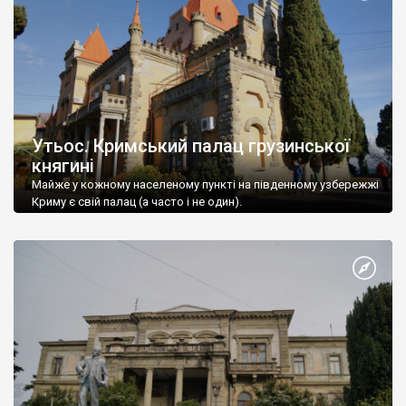
Утьос. Кримський палац грузинської
княгині
Майже у кожному населеному пункті на південному узбережжі
Криму є свій палац (а часто і не один).