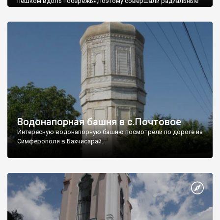
пешком вдоль побережья,поэтому совершали радиальные
вылазки из Оленевки.
Водонапорная башня в с.Почтовое
Интересную водонапорную башню посмотрели по дороге из
Симферополя в Бахчисарай.