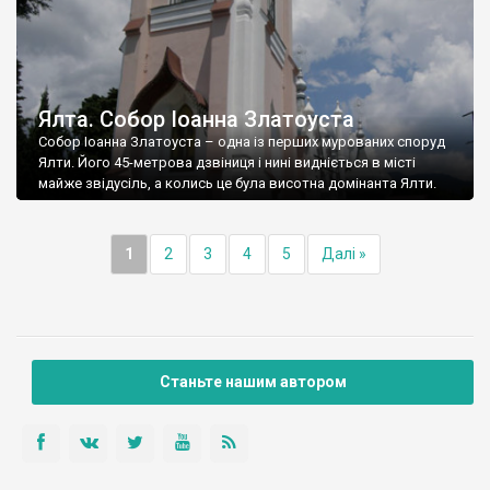
Ялта. Собор Іоанна Златоуста
Собор Іоанна Златоуста – одна із перших мурованих споруд
Ялти. Його 45-метрова дзвіниця і нині видніється в місті
майже звідусіль, а колись це була висотна домінанта Ялти.
1
2
3
4
5
Далі »
Станьте нашим автором