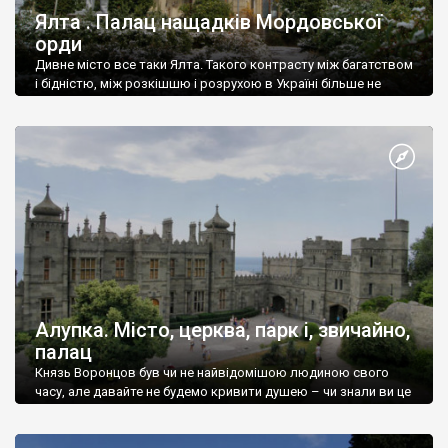
Ялта . Палац нащадків Мордовської
орди
Дивне місто все таки Ялта. Такого контрасту між багатством
і бідністю, між розкішшю і розрухою в Україні більше не
знайдеш.
Алупка. Місто, церква, парк і, звичайно,
палац
Князь Воронцов був чи не найвідомішою людиною свого
часу, але давайте не будемо кривити душею – чи знали ви це
прізвище до відвідин Алупки? Мабуть все таки ні.