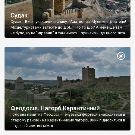
Судак
Судак... Вже чую крики в спину: "Ааа, попса! Муляжна фортеця!
Місце,туристами затерте до дір!..." Но то шо? А мене ще там
не було, ну не "дірявив" я там нічого... принаймні до цього літа.
Феодосія. Пагорб Карантинний
Головна памятка Феодосії - Генуезька фортеця знаходиться в
старому районі - на Карантинному пагорбі, який підноситься в
південній частині міста.