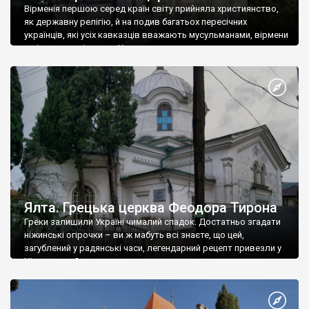
Вірменія першою серед країн світу прийняла християнство,
як державну релігію, й на подив багатьох пересічних
українців, які усіх кавказців вважають мусульманами, вірмени
є відданими вірянами Христа
Ялта. Грецька церква Феодора Тирона
Греки залишили Україні чималий спадок. Достатньо згадати
ніжинські огірочки – ви ж мабуть всі знаєте, що цей,
загублений у радянські часи, легендарний рецепт привезли у
Ніжин греки?