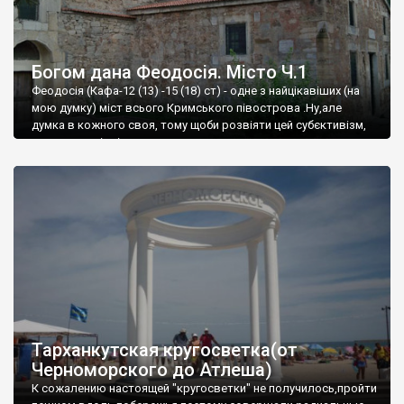
Богом дана Феодосія. Місто Ч.1
Феодосія (Кафа-12 (13) -15 (18) ст) - одне з найцікавіших (на
мою думку) міст всього Кримського півострова .Ну,але
думка в кожного своя, тому щоби розвіяти цей субєктивізм,
запрошую відвідати це
Тарханкутская кругосветка(от
Черноморского до Атлеша)
К сожалению настоящей "кругосветки" не получилось,пройти