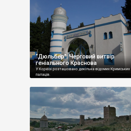
“Дюльбер”. Черговий витвір
геніального Краснова
У Кореїзі розташовано декілька відомих Кримських
палаців.