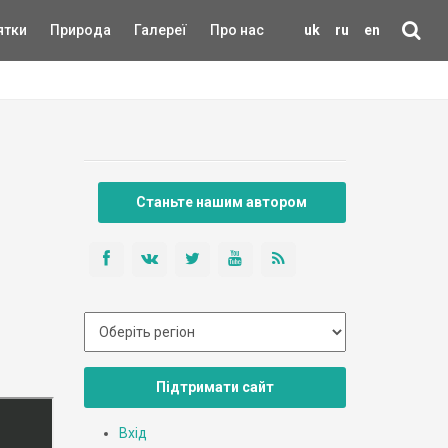
ятки
Природа
Галереї
Про нас
uk
ru
en
Станьте нашим автором
Підтримати сайт
Вхід