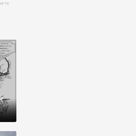
им та
ора і
є
го типу,
ей-
рний
ста:
 райони
від 2
I
і,
рукти,
 котрі