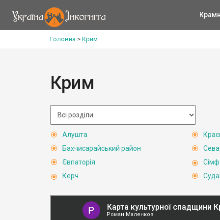
Крам
Головна
>
Крим
Крим
Алушта
Крас
Бахчисарайський район
Сева
Євпаторія
Сімф
Керч
Суда