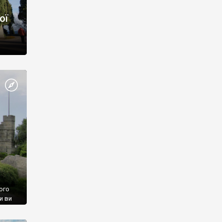
ої
ого
и ви