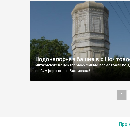
Водонапорная башня в с.Почтово
Интересную водонапорную башню посмотрели по д
из Симферополя в Бахчисарай.
1
Про 