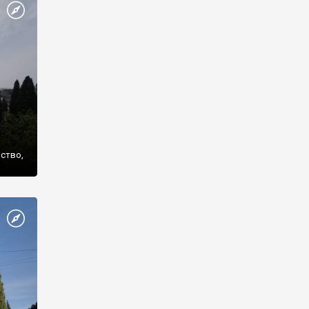
же
нство,