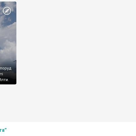
споруд
ті
Ялти.
та”