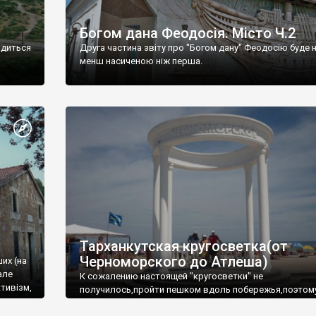
Богом дана Феодосія. Місто Ч.2
одиться
Друга частина звіту про "Богом дану" Феодосію буде 
менш насиченою ніж перша.
Тарханкутская кругосветка(от
Черноморского до Атлеша)
ших (на
але
К сожалению настоящей "кругосветки" не
тивізм,
получилось,пройти пешком вдоль побережья,поэтом
совершали радиальные вылазки из Оленевки.