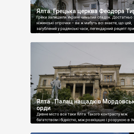
Ялта. Грецька церква Феодора Ти
Греки залишили Україні чималий спадок. Достатньо 
ніжинські огірочки – ви ж мабуть всі знаєте, що цей,
загублений у радянські часи, легендарний рецепт пр
Ніжин греки?
Ялта . Палац нащадків Мордовськ
орди
Дивне місто все таки Ялта. Такого контрасту між
багатством і бідністю, між розкішшю і розрухою в Ук
більше не знайдеш.