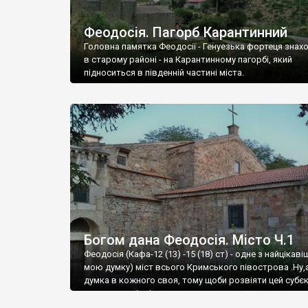
Феодосія. Пагорб Карантинний
Головна памятка Феодосії - Генуезька фортеця знах
в старому районі - на Карантинному пагорбі, який
підноситься в південній частині міста.
Богом дана Феодосія. Місто Ч.1
Феодосія (Кафа-12 (13) -15 (18) ст) - одне з найцікаві
мою думку) міст всього Кримського півострова .Ну,
думка в кожного своя, тому щоби розвіяти цей субєк
запрошую відвідати це