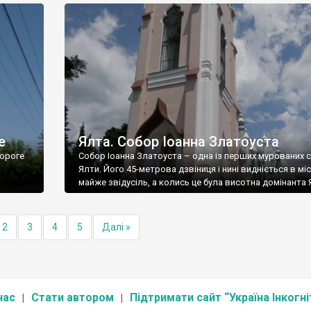
е
Ялта. Собор Іоанна Златоуста
ороге
Собор Іоанна Златоуста – одна із перших мурованих 
Ялти. Його 45-метрова дзвіниця і нині видніється в міс
майже звідусіль, а колись це була висотна домінанта 
2
3
4
5
Далі »
нас
Стати автором
Підтримати сайт “Україна Інкогні