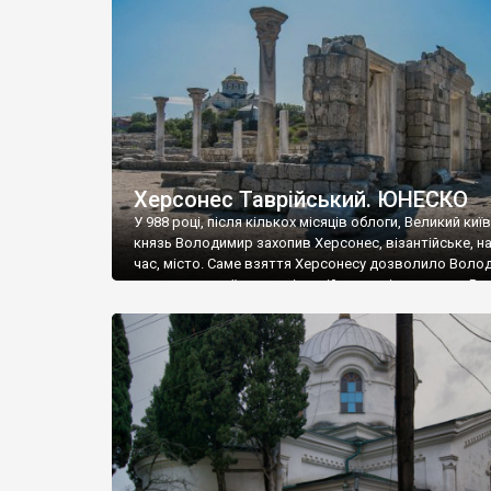
музею «Новгородський музей-заповідник» сотні арт
візантійської доби. Раритети викрадені з фондів об’
культурної спадщини ЮНЕСКО «Херсонеса Таврійсько
Офіційно – на виставку «Золото Візантії», але експер
влада в Україні вважають це лише […]
Херсонес Таврійський. ЮНЕСКО
У 988 році, після кількох місяців облоги, Великий киї
князь Володимир захопив Херсонес, візантійське, на
час, місто. Саме взяття Херсонесу дозволило Воло
диктувати свої умови візантійському імператору Вас
та одружитися з його дочкою Ганною. Цього ж року,
Херсонесі Володимир-язичник, став Василем-
християнином. А потім було Хрещення Русі. На честь
Херсонесу Таврійського названо місто […]