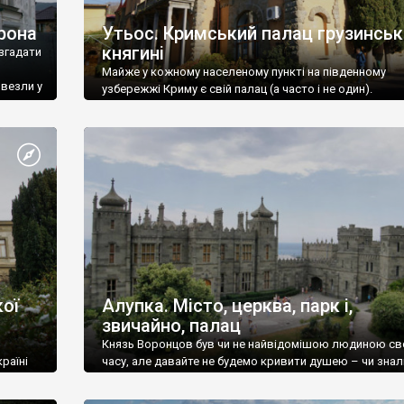
рона
Утьос. Кримський палац грузинськ
княгині
згадати
Майже у кожному населеному пункті на південному
ивезли у
узбережжі Криму є свій палац (а часто і не один).
ої
Алупка. Місто, церква, парк і,
звичайно, палац
Князь Воронцов був чи не найвідомішою людиною св
раїні
часу, але давайте не будемо кривити душею – чи знал
це прізвище до відвідин Алупки? Мабуть все таки ні.