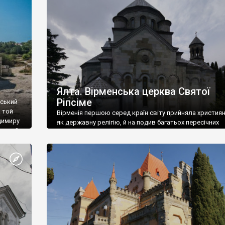
ефактів
називаються «повстяками» (postaki)…” “Вино. Крим
єкту
виробляє відмінне вино і його вдосталь: воно все ду
го».
легке біле і дуже […]
ти та
Ялта. Вірменська церква Святої
Ріпсіме
вський
 той
Вірменія першою серед країн світу прийняла христия
димиру
як державну релігію, й на подив багатьох пересічних
илю ІІ,
українців, які усіх кавказців вважають мусульманами,
 в
вірмени є відданими вірянами Христа