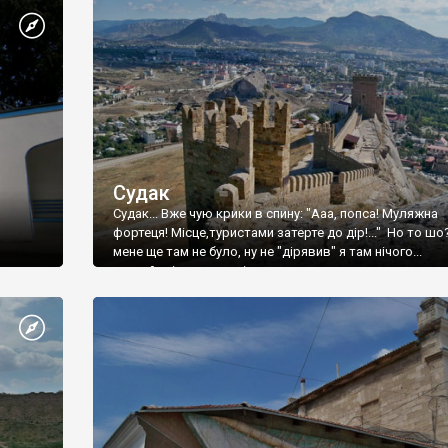
Судак
Судак... Вже чую крики в спину: "Ааа, попса! Муляжна
фортеця! Місце,туристами затерте до дір!..." Но то шо
мене ще там не було, ну не "дірявив" я там нічого...
принаймні до цього літа.