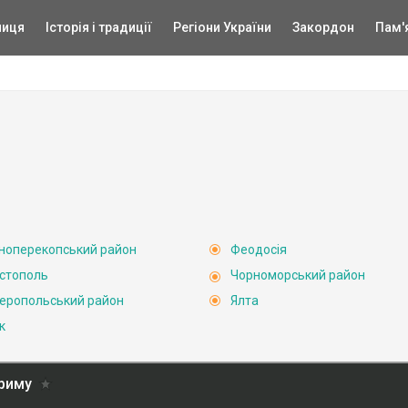
ниця
Історія і традиції
Регіони України
Закордон
Пам'
ноперекопський район
Феодосія
стополь
Чорноморський район
еропольський район
Ялта
к