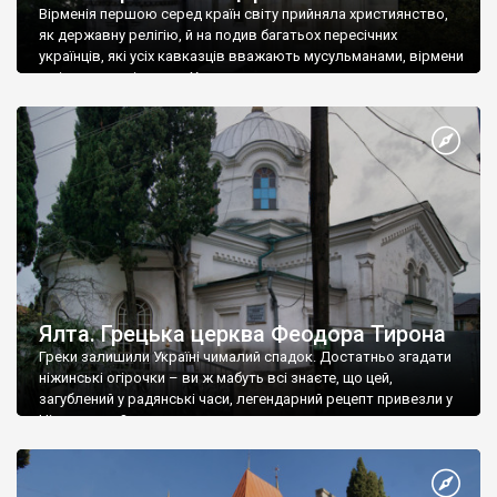
Вірменія першою серед країн світу прийняла християнство,
як державну релігію, й на подив багатьох пересічних
українців, які усіх кавказців вважають мусульманами, вірмени
є відданими вірянами Христа
Ялта. Грецька церква Феодора Тирона
Греки залишили Україні чималий спадок. Достатньо згадати
ніжинські огірочки – ви ж мабуть всі знаєте, що цей,
загублений у радянські часи, легендарний рецепт привезли у
Ніжин греки?