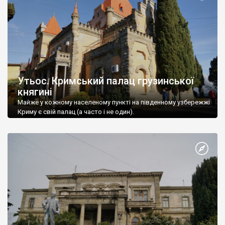
Утьос. Кримський палац грузинської
княгині
Майже у кожному населеному пункті на південному узбережжі
Криму є свій палац (а часто і не один).