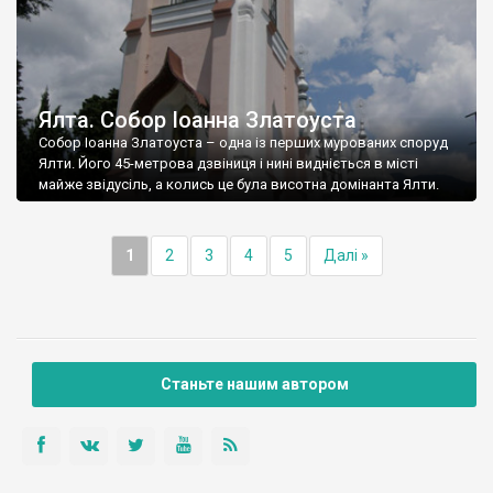
Ялта. Собор Іоанна Златоуста
Собор Іоанна Златоуста – одна із перших мурованих споруд
Ялти. Його 45-метрова дзвіниця і нині видніється в місті
майже звідусіль, а колись це була висотна домінанта Ялти.
1
2
3
4
5
Далі »
Станьте нашим автором