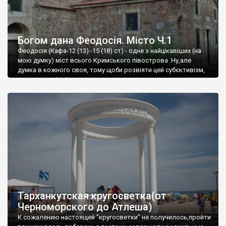
Богом дана Феодосія. Місто Ч.1
Феодосія (Кафа-12 (13) -15 (18) ст) - одне з найцікавіших (на
мою думку) міст всього Кримського півострова .Ну,але
думка в кожного своя, тому щоби розвіяти цей субєктивізм,
запрошую відвідати це
Тарханкутская кругосветка(от
Черноморского до Атлеша)
К сожалению настоящей "кругосветки" не получилось,пройти