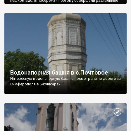
пешком вдоль побережья,поэтому совершали радиальные
вылазки из Оленевки.
Водонапорная башня в с.Почтовое
Интересную водонапорную башню посмотрели по дороге из
Симферополя в Бахчисарай.