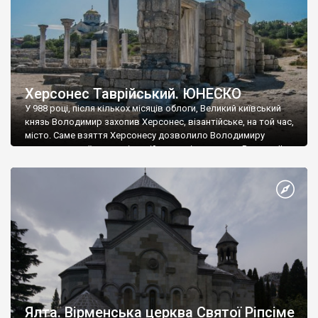
Херсонес Таврійський. ЮНЕСКО
У 988 році, після кількох місяців облоги, Великий київський
князь Володимир захопив Херсонес, візантійське, на той час,
місто. Саме взяття Херсонесу дозволило Володимиру
диктувати свої умови візантійському імператору Василю ІІ, та
одружитися з його дочкою Ганною. Цього ж року, в
Херсонесі Володимир-язичник, став Василем-християнином.
А потім було Хрещення Русі. На честь Херсонесу Таврійського
названо місто […]
Ялта. Вірменська церква Святої Ріпсіме