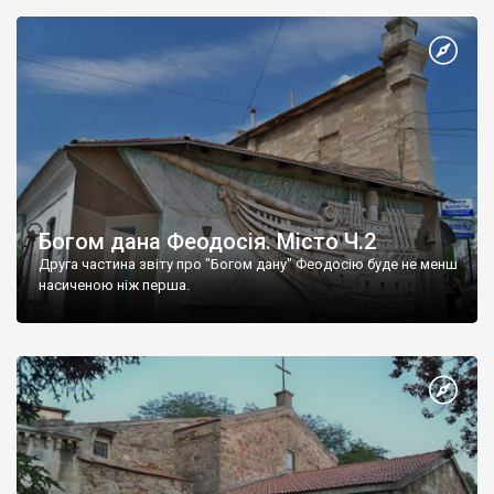
Богом дана Феодосія. Місто Ч.2
Друга частина звіту про "Богом дану" Феодосію буде не менш
насиченою ніж перша.