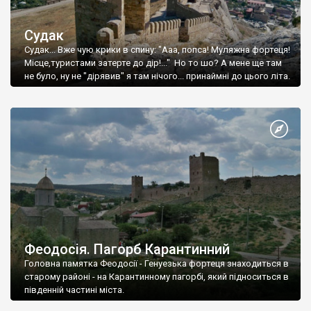
Судак
Судак... Вже чую крики в спину: "Ааа, попса! Муляжна фортеця!
Місце,туристами затерте до дір!..." Но то шо? А мене ще там
не було, ну не "дірявив" я там нічого... принаймні до цього літа.
Феодосія. Пагорб Карантинний
Головна памятка Феодосії - Генуезька фортеця знаходиться в
старому районі - на Карантинному пагорбі, який підноситься в
південній частині міста.