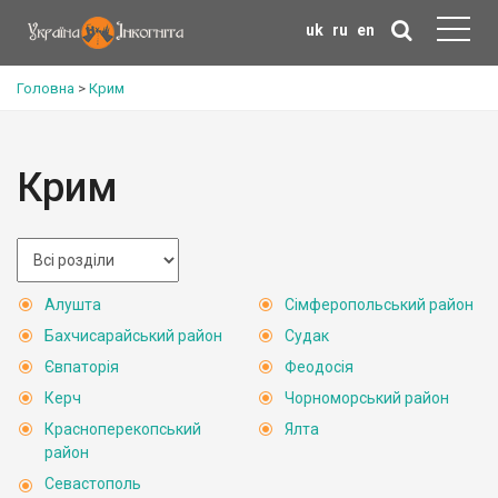
uk
ru
en
Головна
>
Крим
Крим
Алушта
Сімферопольський район
Бахчисарайський район
Судак
Євпаторія
Феодосія
Керч
Чорноморський район
Красноперекопський
Ялта
район
Севастополь