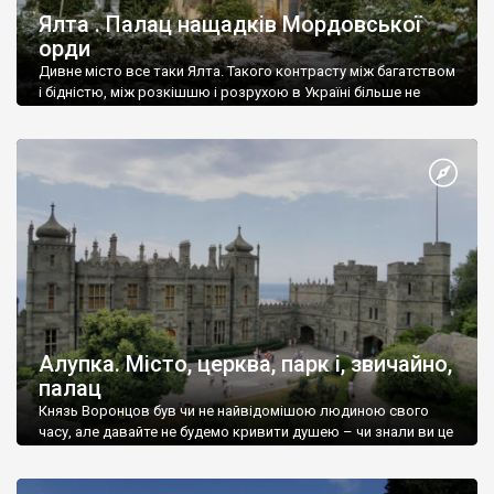
Ялта . Палац нащадків Мордовської
орди
Дивне місто все таки Ялта. Такого контрасту між багатством
і бідністю, між розкішшю і розрухою в Україні більше не
знайдеш.
Алупка. Місто, церква, парк і, звичайно,
палац
Князь Воронцов був чи не найвідомішою людиною свого
часу, але давайте не будемо кривити душею – чи знали ви це
прізвище до відвідин Алупки? Мабуть все таки ні.