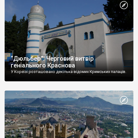
“Дюльбер”. Черговий витвір
геніального Краснова
У Кореїзі розташовано декілька відомих Кримських палаців.