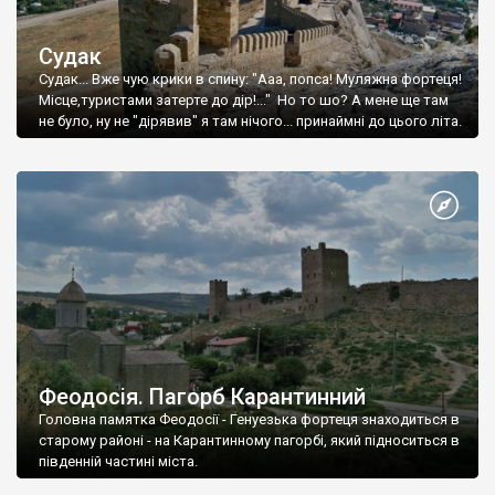
Судак
Судак... Вже чую крики в спину: "Ааа, попса! Муляжна фортеця!
Місце,туристами затерте до дір!..." Но то шо? А мене ще там
не було, ну не "дірявив" я там нічого... принаймні до цього літа.
Феодосія. Пагорб Карантинний
Головна памятка Феодосії - Генуезька фортеця знаходиться в
старому районі - на Карантинному пагорбі, який підноситься в
південній частині міста.