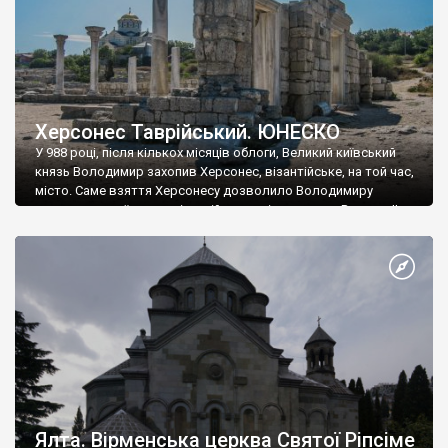
Херсонес Таврійський. ЮНЕСКО
У 988 році, після кількох місяців облоги, Великий київський
князь Володимир захопив Херсонес, візантійське, на той час,
місто. Саме взяття Херсонесу дозволило Володимиру
диктувати свої умови візантійському імператору Василю ІІ, та
одружитися з його дочкою Ганною. Цього ж року, в
Херсонесі Володимир-язичник, став Василем-християнином.
А потім було Хрещення Русі. На честь Херсонесу Таврійського
названо місто […]
Ялта. Вірменська церква Святої Ріпсіме