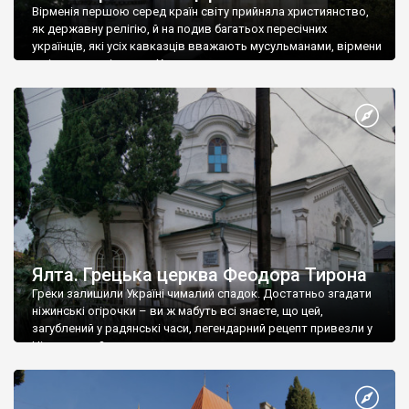
Вірменія першою серед країн світу прийняла християнство,
як державну релігію, й на подив багатьох пересічних
українців, які усіх кавказців вважають мусульманами, вірмени
є відданими вірянами Христа
Ялта. Грецька церква Феодора Тирона
Греки залишили Україні чималий спадок. Достатньо згадати
ніжинські огірочки – ви ж мабуть всі знаєте, що цей,
загублений у радянські часи, легендарний рецепт привезли у
Ніжин греки?