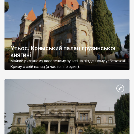
Утьос. Кримський палац грузинської
княгині
Майже у кожному населеному пункті на південному узбережжі
Криму є свій палац (а часто і не один).