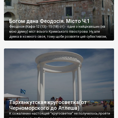
Богом дана Феодосія. Місто Ч.1
Феодосія (Кафа-12 (13) -15 (18) ст) - одне з найцікавіших (на
мою думку) міст всього Кримського півострова .Ну,але
думка в кожного своя, тому щоби розвіяти цей субєктивізм,
запрошую відвідати це
Тарханкутская кругосветка(от
Черноморского до Атлеша)
К сожалению настоящей "кругосветки" не получилось,пройти