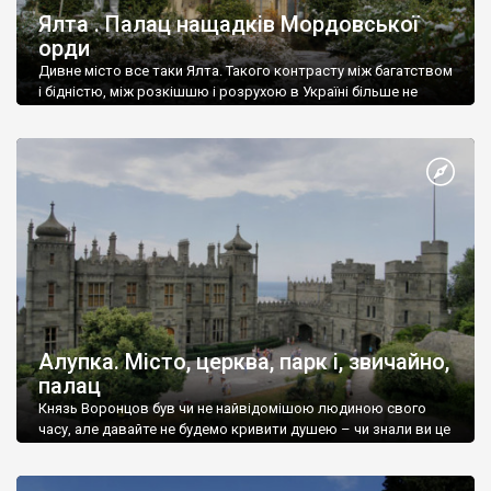
Ялта . Палац нащадків Мордовської
орди
Дивне місто все таки Ялта. Такого контрасту між багатством
і бідністю, між розкішшю і розрухою в Україні більше не
знайдеш.
Алупка. Місто, церква, парк і, звичайно,
палац
Князь Воронцов був чи не найвідомішою людиною свого
часу, але давайте не будемо кривити душею – чи знали ви це
прізвище до відвідин Алупки? Мабуть все таки ні.