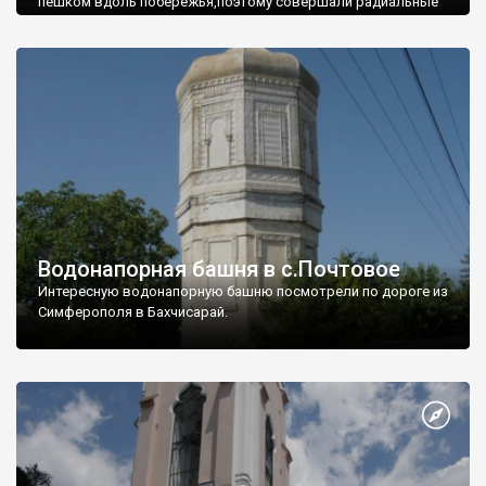
пешком вдоль побережья,поэтому совершали радиальные
вылазки из Оленевки.
Водонапорная башня в с.Почтовое
Интересную водонапорную башню посмотрели по дороге из
Симферополя в Бахчисарай.