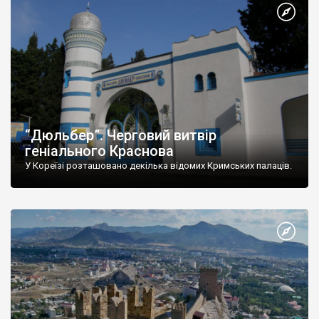
“Дюльбер”. Черговий витвір
геніального Краснова
У Кореїзі розташовано декілька відомих Кримських палаців.