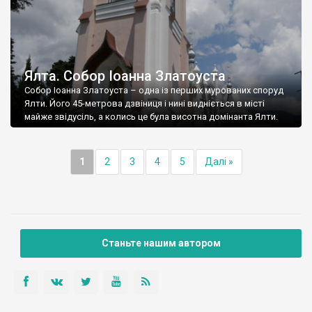
Ялта. Собор Іоанна Златоуста
Собор Іоанна Златоуста – одна із перших мурованих споруд
Ялти. Його 45-метрова дзвіниця і нині видніється в місті
майже звідусіль, а колись це була висотна домінанта Ялти.
1
2
3
4
5
Далі »
Станьте нашим автором