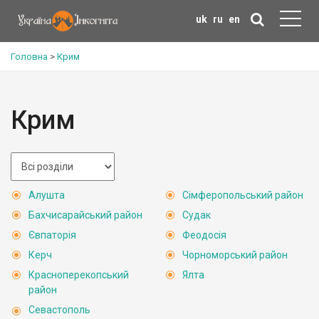
uk
ru
en
Головна
>
Крим
Крим
Алушта
Сімферопольський район
Бахчисарайський район
Судак
Євпаторія
Феодосія
Керч
Чорноморський район
Красноперекопський
Ялта
район
Севастополь