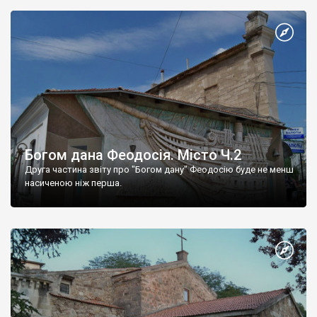
Богом дана Феодосія. Місто Ч.2
Друга частина звіту про "Богом дану" Феодосію буде не менш
насиченою ніж перша.