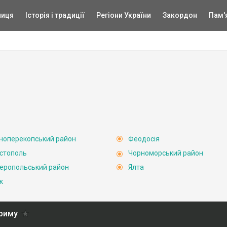
ниця
Історія і традиції
Регіони України
Закордон
Пам'
ноперекопський район
Феодосія
стополь
Чорноморський район
еропольський район
Ялта
к