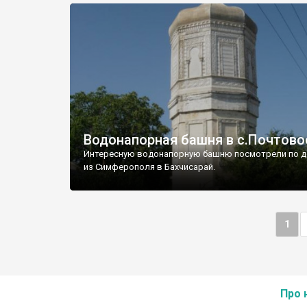
Водонапорная башня в с.Почтово
Интересную водонапорную башню посмотрели по д
из Симферополя в Бахчисарай.
1
Про 