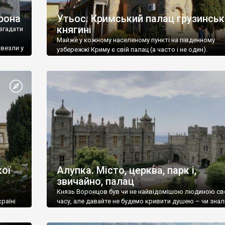
рона
Утьос. Кримський палац грузинськ
княгині
згадати
Майже у кожному населеному пункті на південному
ивезли у
узбережжі Криму є свій палац (а часто і не один).
ої
Алупка. Місто, церква, парк і,
звичайно, палац
Князь Воронцов був чи не найвідомішою людиною св
раїні
часу, але давайте не будемо кривити душею – чи знал
це прізвище до відвідин Алупки? Мабуть все таки ні.