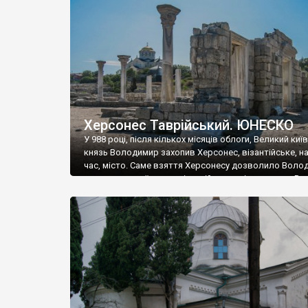
музею «Новгородський музей-заповідник» сотні арт
візантійської доби. Раритети викрадені з фондів об’
культурної спадщини ЮНЕСКО «Херсонеса Таврійсько
Офіційно – на виставку «Золото Візантії», але експер
влада в Україні вважають це лише […]
Херсонес Таврійський. ЮНЕСКО
У 988 році, після кількох місяців облоги, Великий киї
князь Володимир захопив Херсонес, візантійське, на
час, місто. Саме взяття Херсонесу дозволило Воло
диктувати свої умови візантійському імператору Вас
та одружитися з його дочкою Ганною. Цього ж року,
Херсонесі Володимир-язичник, став Василем-
християнином. А потім було Хрещення Русі. На честь
Херсонесу Таврійського названо місто […]