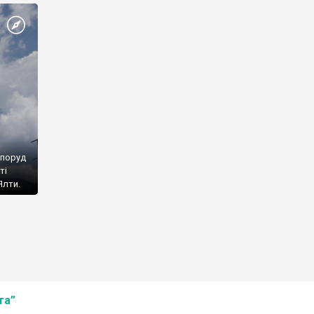
споруд
ті
Ялти.
та”