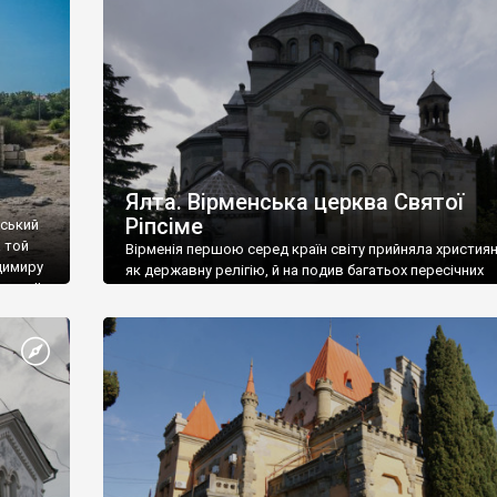
ефактів
називаються «повстяками» (postaki)…” “Вино. Крим
єкту
виробляє відмінне вино і його вдосталь: воно все ду
го».
легке біле і дуже […]
ти та
Ялта. Вірменська церква Святої
Ріпсіме
вський
 той
Вірменія першою серед країн світу прийняла христия
димиру
як державну релігію, й на подив багатьох пересічних
илю ІІ,
українців, які усіх кавказців вважають мусульманами,
 в
вірмени є відданими вірянами Христа