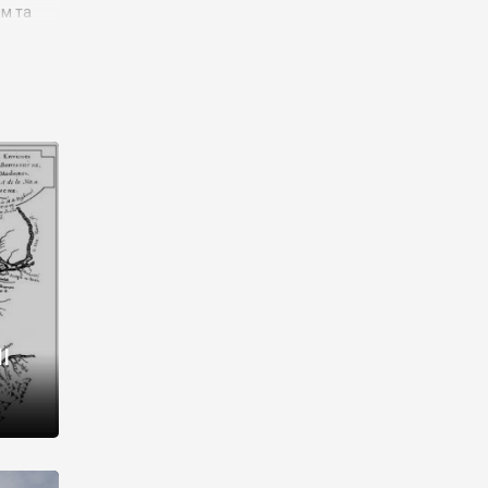
им та
ора і
є
го типу,
ей-
рний
ста:
 райони
від 2
I
і,
рукти,
 котрі