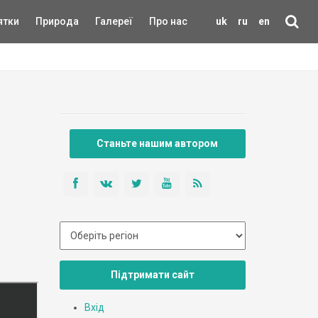
ятки
Природа
Галереї
Про нас
uk
ru
en
Станьте нашим автором
Підтримати сайт
Вхід