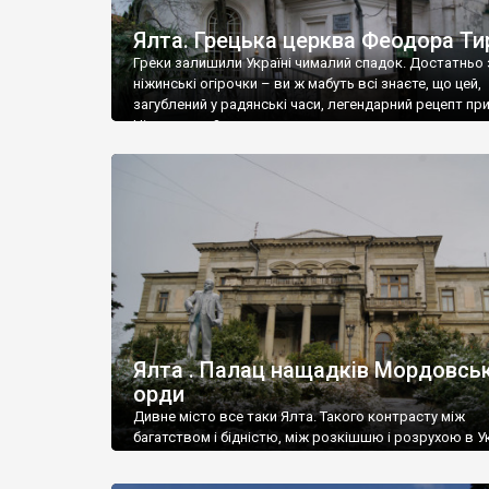
Ялта. Грецька церква Феодора Ти
Греки залишили Україні чималий спадок. Достатньо 
ніжинські огірочки – ви ж мабуть всі знаєте, що цей,
загублений у радянські часи, легендарний рецепт пр
Ніжин греки?
Ялта . Палац нащадків Мордовськ
орди
Дивне місто все таки Ялта. Такого контрасту між
багатством і бідністю, між розкішшю і розрухою в Ук
більше не знайдеш.