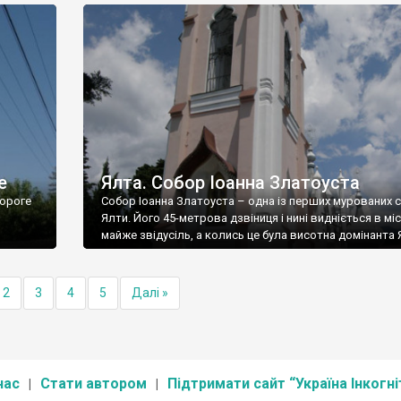
е
Ялта. Собор Іоанна Златоуста
ороге
Собор Іоанна Златоуста – одна із перших мурованих 
Ялти. Його 45-метрова дзвіниця і нині видніється в міс
майже звідусіль, а колись це була висотна домінанта 
2
3
4
5
Далі »
нас
Стати автором
Підтримати сайт “Україна Інкогні