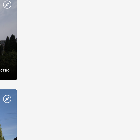
же
нство,