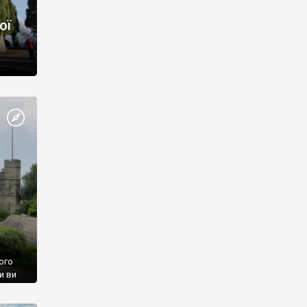
ої
ого
и ви