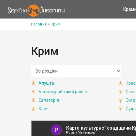
Крам
Головна
>
Крим
Крим
Алушта
Крас
Бахчисарайський район
Сева
Євпаторія
Сімф
Керч
Суда