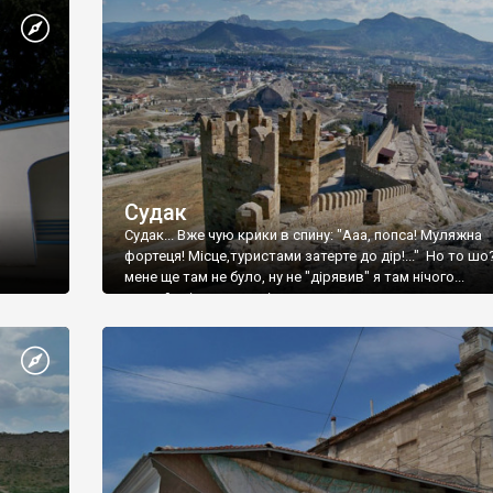
Судак
Судак... Вже чую крики в спину: "Ааа, попса! Муляжна
фортеця! Місце,туристами затерте до дір!..." Но то шо
мене ще там не було, ну не "дірявив" я там нічого...
принаймні до цього літа.