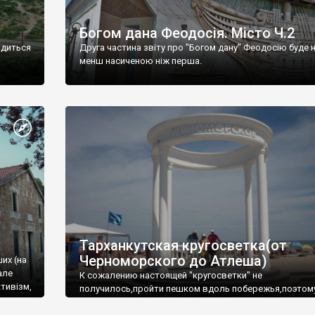
Богом дана Феодосія. Місто Ч.2
одиться
Друга частина звіту про "Богом дану" Феодосію буде 
менш насиченою ніж перша.
Тарханкутская кругосветка(от
Черноморского до Атлеша)
ших (на
але
К сожалению настоящей "кругосветки" не
тивізм,
получилось,пройти пешком вдоль побережья,поэтом
совершали радиальные вылазки из Оленевки.