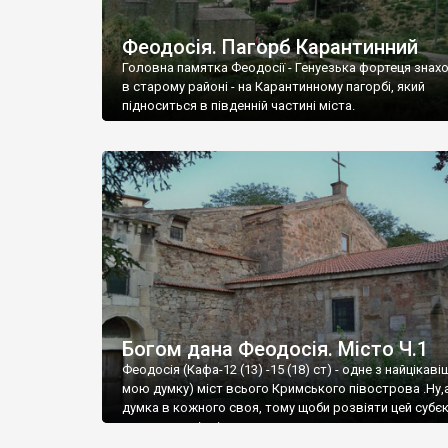
Феодосія. Пагорб Карантинний
Головна памятка Феодосії - Генуезька фортеця знах
в старому районі - на Карантинному пагорбі, який
підноситься в південній частині міста.
Богом дана Феодосія. Місто Ч.1
Феодосія (Кафа-12 (13) -15 (18) ст) - одне з найцікаві
мою думку) міст всього Кримського півострова .Ну,
думка в кожного своя, тому щоби розвіяти цей субєк
запрошую відвідати це