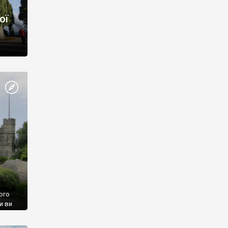
ої
ого
и ви