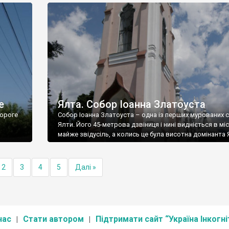
е
Ялта. Собор Іоанна Златоуста
ороге
Собор Іоанна Златоуста – одна із перших мурованих 
Ялти. Його 45-метрова дзвіниця і нині видніється в міс
майже звідусіль, а колись це була висотна домінанта 
2
3
4
5
Далі »
нас
Стати автором
Підтримати сайт “Україна Інкогні