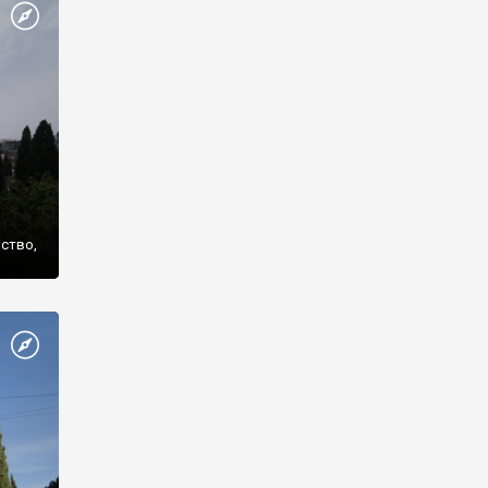
же
нство,