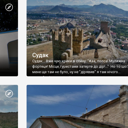
Судак
Судак... Вже чую крики в спину: "Ааа, попса! Муляжна
фортеця! Місце,туристами затерте до дір!..." Но то шо
мене ще там не було, ну не "дірявив" я там нічого...
принаймні до цього літа.