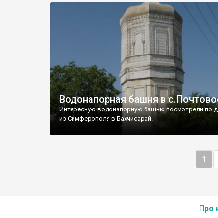
Водонапорная башня в с.Почтово
Интересную водонапорную башню посмотрели по д
из Симферополя в Бахчисарай.
1
Про 