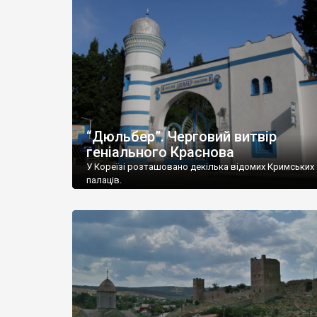
“Дюльбер”. Черговий витвір
геніального Краснова
У Кореїзі розташовано декілька відомих Кримських
палаців.