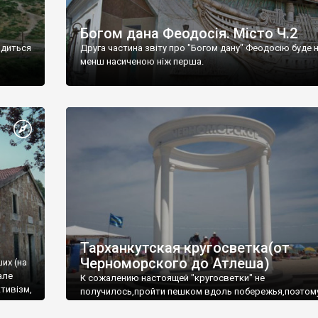
Богом дана Феодосія. Місто Ч.2
одиться
Друга частина звіту про "Богом дану" Феодосію буде 
менш насиченою ніж перша.
Тарханкутская кругосветка(от
Черноморского до Атлеша)
ших (на
але
К сожалению настоящей "кругосветки" не
тивізм,
получилось,пройти пешком вдоль побережья,поэтом
совершали радиальные вылазки из Оленевки.