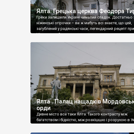
Ялта. Грецька церква Феодора Ти
Греки залишили Україні чималий спадок. Достатньо 
ніжинські огірочки – ви ж мабуть всі знаєте, що цей,
загублений у радянські часи, легендарний рецепт пр
Ніжин греки?
Ялта . Палац нащадків Мордовськ
орди
Дивне місто все таки Ялта. Такого контрасту між
багатством і бідністю, між розкішшю і розрухою в Ук
більше не знайдеш.