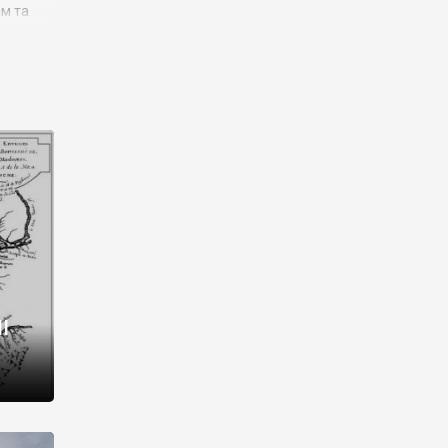
им та
ора і
є
го типу,
ей-
рний
ста:
 райони
від 2
I
і,
рукти,
 котрі