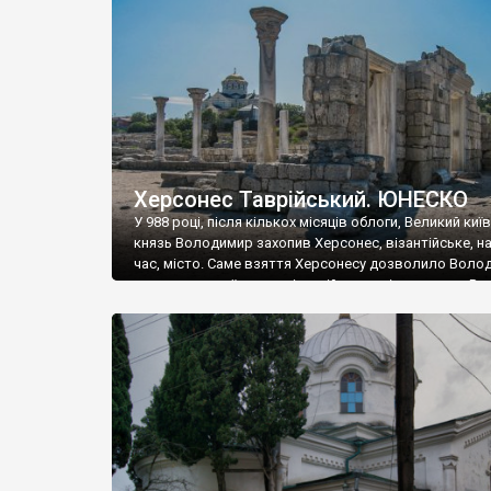
музею «Новгородський музей-заповідник» сотні арт
візантійської доби. Раритети викрадені з фондів об’
культурної спадщини ЮНЕСКО «Херсонеса Таврійсько
Офіційно – на виставку «Золото Візантії», але експер
влада в Україні вважають це лише […]
Херсонес Таврійський. ЮНЕСКО
У 988 році, після кількох місяців облоги, Великий киї
князь Володимир захопив Херсонес, візантійське, на
час, місто. Саме взяття Херсонесу дозволило Воло
диктувати свої умови візантійському імператору Вас
та одружитися з його дочкою Ганною. Цього ж року,
Херсонесі Володимир-язичник, став Василем-
християнином. А потім було Хрещення Русі. На честь
Херсонесу Таврійського названо місто […]