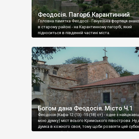
Феодосія. Пагорб Карантинний
Головна памятка Феодосії - Генуезька фортеця знах
в старому районі - на Карантинному пагорбі, який
підноситься в південній частині міста.
Богом дана Феодосія. Місто Ч.1
Феодосія (Кафа-12 (13) -15 (18) ст) - одне з найцікаві
мою думку) міст всього Кримського півострова .Ну,
думка в кожного своя, тому щоби розвіяти цей субєк
запрошую відвідати це