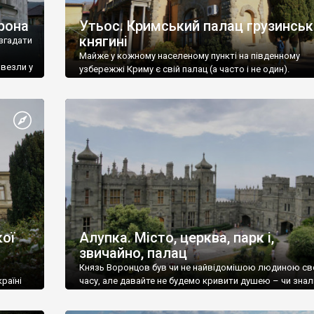
рона
Утьос. Кримський палац грузинськ
княгині
згадати
Майже у кожному населеному пункті на південному
ивезли у
узбережжі Криму є свій палац (а часто і не один).
ої
Алупка. Місто, церква, парк і,
звичайно, палац
Князь Воронцов був чи не найвідомішою людиною св
раїні
часу, але давайте не будемо кривити душею – чи знал
це прізвище до відвідин Алупки? Мабуть все таки ні.