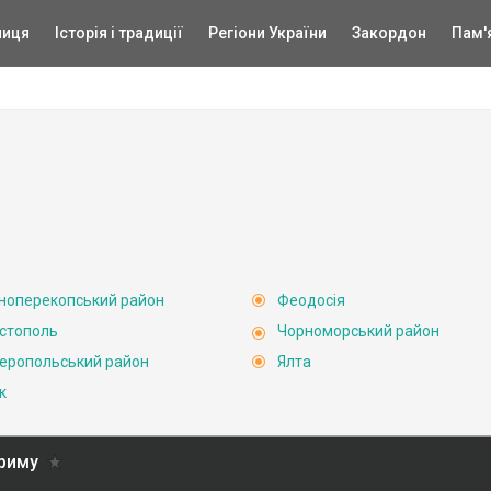
ниця
Історія і традиції
Регіони України
Закордон
Пам'
ноперекопський район
Феодосія
стополь
Чорноморський район
еропольський район
Ялта
к