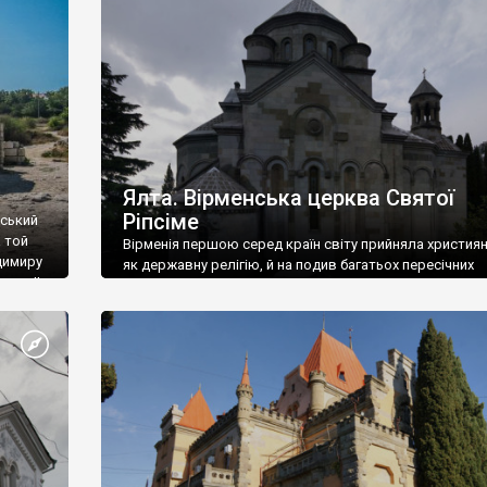
ефактів
називаються «повстяками» (postaki)…” “Вино. Крим
єкту
виробляє відмінне вино і його вдосталь: воно все ду
го».
легке біле і дуже […]
ти та
Ялта. Вірменська церква Святої
Ріпсіме
вський
 той
Вірменія першою серед країн світу прийняла христия
димиру
як державну релігію, й на подив багатьох пересічних
илю ІІ,
українців, які усіх кавказців вважають мусульманами,
 в
вірмени є відданими вірянами Христа