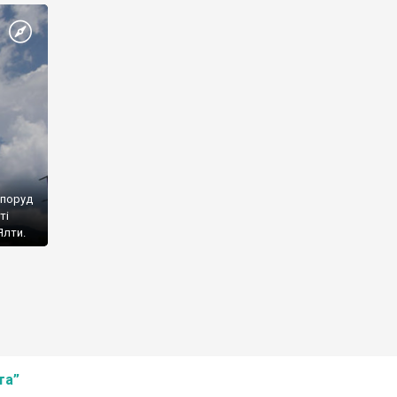
споруд
ті
Ялти.
та”