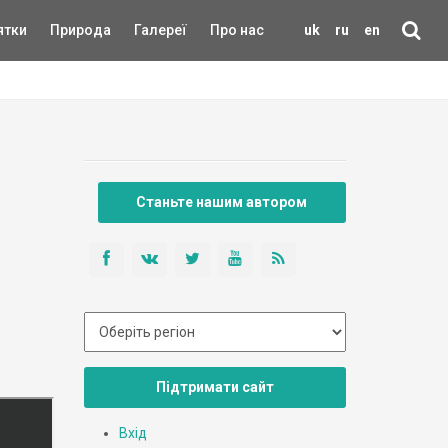
ятки
Природа
Галереї
Про нас
uk
ru
en
Станьте нашим автором
Підтримати сайт
Вхід