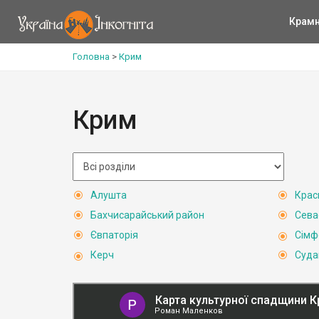
Крам
Головна
>
Крим
Крим
Алушта
Крас
Бахчисарайський район
Сева
Євпаторія
Сімф
Керч
Суда