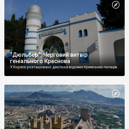
“Дюльбер”. Черговий витвір
геніального Краснова
У Кореїзі розташовано декілька відомих Кримських палаців.