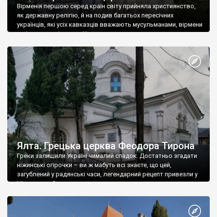
Вірменія першою серед країн світу прийняла християнство,
як державну релігію, й на подив багатьох пересічних
українців, які усіх кавказців вважають мусульманами, вірмени
є відданими вірянами Христа
Ялта. Грецька церква Феодора Тирона
Греки залишили Україні чималий спадок. Достатньо згадати
ніжинські огірочки – ви ж мабуть всі знаєте, що цей,
загублений у радянські часи, легендарний рецепт привезли у
Ніжин греки?