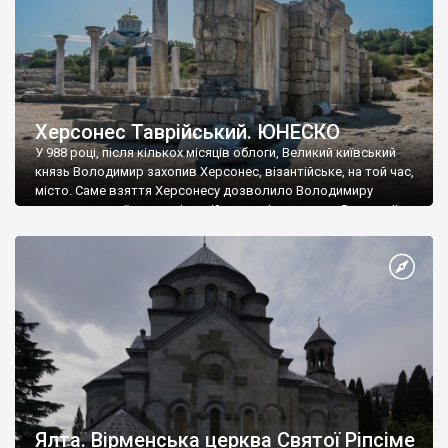
Херсонес Таврійський. ЮНЕСКО
У 988 році, після кількох місяців облоги, Великий київський
князь Володимир захопив Херсонес, візантійське, на той час,
місто. Саме взяття Херсонесу дозволило Володимиру
диктувати свої умови візантійському імператору Василю ІІ, та
одружитися з його дочкою Ганною. Цього ж року, в
Херсонесі Володимир-язичник, став Василем-християнином.
А потім було Хрещення Русі. На честь Херсонесу Таврійського
названо місто […]
Ялта. Вірменська церква Святої Ріпсіме