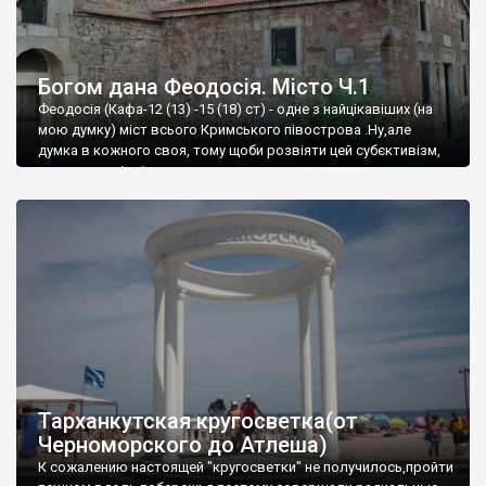
Богом дана Феодосія. Місто Ч.1
Феодосія (Кафа-12 (13) -15 (18) ст) - одне з найцікавіших (на
мою думку) міст всього Кримського півострова .Ну,але
думка в кожного своя, тому щоби розвіяти цей субєктивізм,
запрошую відвідати це
Тарханкутская кругосветка(от
Черноморского до Атлеша)
К сожалению настоящей "кругосветки" не получилось,пройти