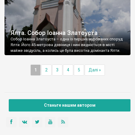
Ялта. Собор Іоанна Златоуста
Собор Іоанна Златоуста – одна із перших мурованих споруд
Ялти. Його 45-метрова дзвіниця і нині видніється в місті
майже звідусіль, а колись це була висотна домінанта Ялти.
1
2
3
4
5
Далі »
Станьте нашим автором