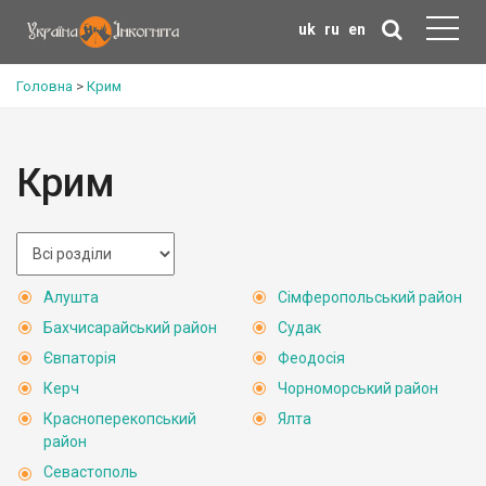
uk
ru
en
Головна
>
Крим
Крим
Алушта
Сімферопольський район
Бахчисарайський район
Судак
Євпаторія
Феодосія
Керч
Чорноморський район
Красноперекопський
Ялта
район
Севастополь