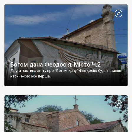
Богом дана Феодосія. Місто Ч.2
Друга частина звіту про "Богом дану" Феодосію буде не менш
насиченою ніж перша.