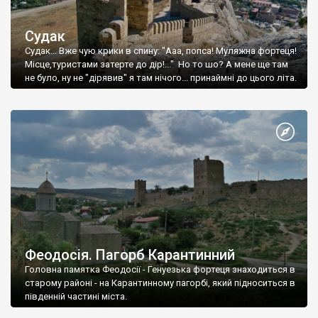
Судак
Судак... Вже чую крики в спину: "Ааа, попса! Муляжна фортеця!
Місце,туристами затерте до дір!..." Но то шо? А мене ще там
не було, ну не "дірявив" я там нічого... принаймні до цього літа.
Феодосія. Пагорб Карантинний
Головна памятка Феодосії - Генуезька фортеця знаходиться в
старому районі - на Карантинному пагорбі, який підноситься в
південній частині міста.