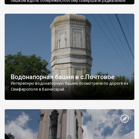
пешком вдоль побережья,поэтому совершали радиальные
вылазки из Оленевки.
Водонапорная башня в с.Почтовое
Интересную водонапорную башню посмотрели по дороге из
Симферополя в Бахчисарай.