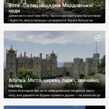
Ялта . Палац нащадків Мордовської
орди
Дивне місто все таки Ялта. Такого контрасту між багатством
і бідністю, між розкішшю і розрухою в Україні більше не
знайдеш.
Алупка. Місто, церква, парк і, звичайно,
палац
Князь Воронцов був чи не найвідомішою людиною свого
часу, але давайте не будемо кривити душею – чи знали ви це
прізвище до відвідин Алупки? Мабуть все таки ні.