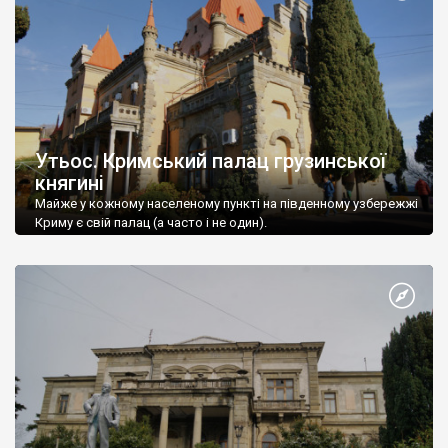
Утьос. Кримський палац грузинської
княгині
Майже у кожному населеному пункті на південному узбережжі
Криму є свій палац (а часто і не один).