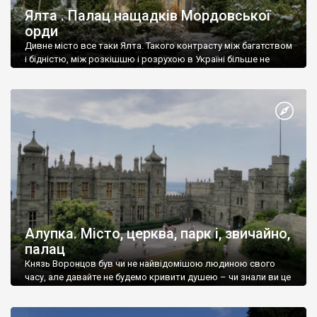
Ялта . Палац нащадків Мордовської
орди
Дивне місто все таки Ялта. Такого контрасту між багатством
і бідністю, між розкішшю і розрухою в Україні більше не
знайдеш.
Алупка. Місто, церква, парк і, звичайно,
палац
Князь Воронцов був чи не найвідомішою людиною свого
часу, але давайте не будемо кривити душею – чи знали ви це
прізвище до відвідин Алупки? Мабуть все таки ні.