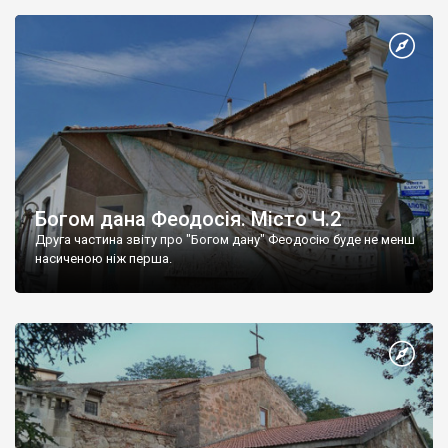
Богом дана Феодосія. Місто Ч.2
Друга частина звіту про "Богом дану" Феодосію буде не менш
насиченою ніж перша.