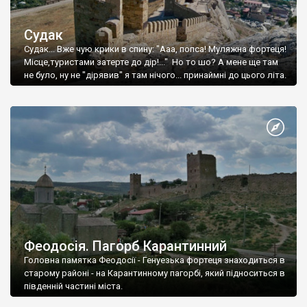
Судак
Судак... Вже чую крики в спину: "Ааа, попса! Муляжна фортеця!
Місце,туристами затерте до дір!..." Но то шо? А мене ще там
не було, ну не "дірявив" я там нічого... принаймні до цього літа.
Феодосія. Пагорб Карантинний
Головна памятка Феодосії - Генуезька фортеця знаходиться в
старому районі - на Карантинному пагорбі, який підноситься в
південній частині міста.