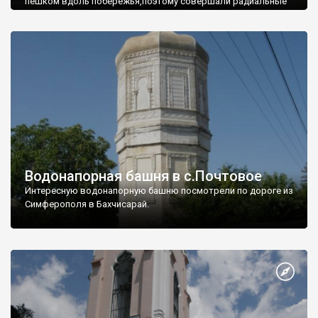
пешком вдоль побережья,поэтому совершали радиальные
вылазки из Оленевки.
Водонапорная башня в с.Почтовое
Интересную водонапорную башню посмотрели по дороге из
Симферополя в Бахчисарай.