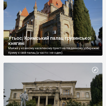
Утьос. Кримський палац грузинської
княгині
Майже у кожному населеному пункті на південному узбережжі
Криму є свій палац (а часто і не один).