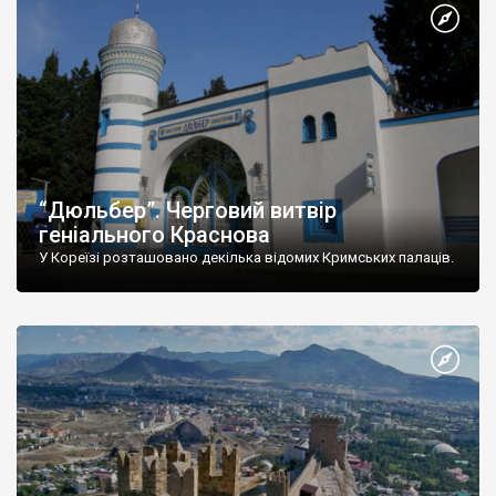
“Дюльбер”. Черговий витвір
геніального Краснова
У Кореїзі розташовано декілька відомих Кримських палаців.