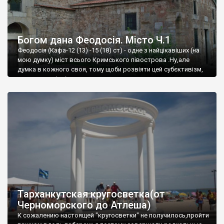
Богом дана Феодосія. Місто Ч.1
Феодосія (Кафа-12 (13) -15 (18) ст) - одне з найцікавіших (на
мою думку) міст всього Кримського півострова .Ну,але
думка в кожного своя, тому щоби розвіяти цей субєктивізм,
запрошую відвідати це
Тарханкутская кругосветка(от
Черноморского до Атлеша)
К сожалению настоящей "кругосветки" не получилось,пройти