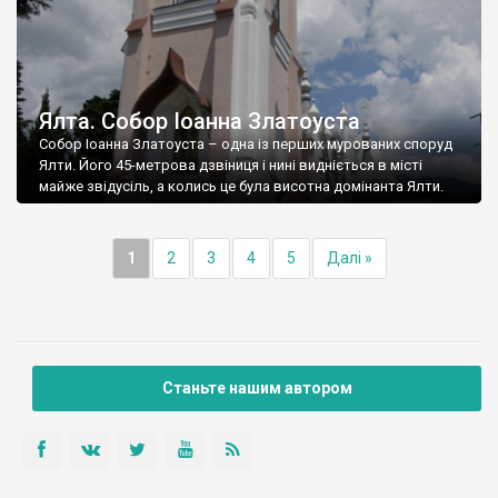
Ялта. Собор Іоанна Златоуста
Собор Іоанна Златоуста – одна із перших мурованих споруд
Ялти. Його 45-метрова дзвіниця і нині видніється в місті
майже звідусіль, а колись це була висотна домінанта Ялти.
1
2
3
4
5
Далі »
Станьте нашим автором