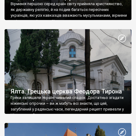
Вірменія першою серед країн світу прийняла християнство,
як державну релігію, й на подив багатьох пересічних
українців, які усіх кавказців вважають мусульманами, вірмени
є відданими вірянами Христа
Ялта. Грецька церква Феодора Тирона
Греки залишили Україні чималий спадок. Достатньо згадати
ніжинські огірочки – ви ж мабуть всі знаєте, що цей,
загублений у радянські часи, легендарний рецепт привезли у
Ніжин греки?