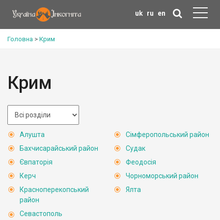
uk
ru
en
Головна
>
Крим
Крим
Алушта
Сімферопольський район
Бахчисарайський район
Судак
Євпаторія
Феодосія
Керч
Чорноморський район
Красноперекопський
Ялта
район
Севастополь