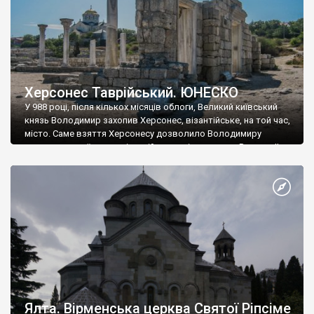
Херсонес Таврійський. ЮНЕСКО
У 988 році, після кількох місяців облоги, Великий київський
князь Володимир захопив Херсонес, візантійське, на той час,
місто. Саме взяття Херсонесу дозволило Володимиру
диктувати свої умови візантійському імператору Василю ІІ, та
одружитися з його дочкою Ганною. Цього ж року, в
Херсонесі Володимир-язичник, став Василем-християнином.
А потім було Хрещення Русі. На честь Херсонесу Таврійського
названо місто […]
Ялта. Вірменська церква Святої Ріпсіме