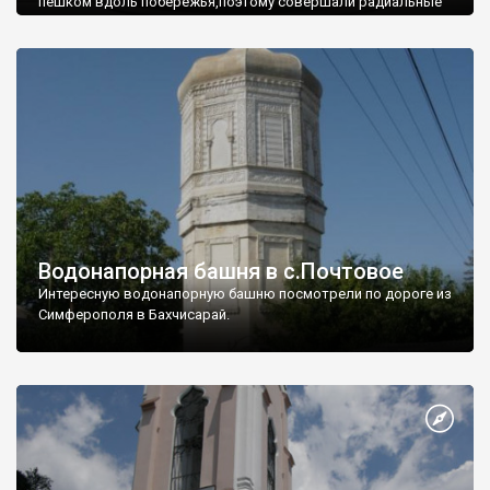
пешком вдоль побережья,поэтому совершали радиальные
вылазки из Оленевки.
Водонапорная башня в с.Почтовое
Интересную водонапорную башню посмотрели по дороге из
Симферополя в Бахчисарай.