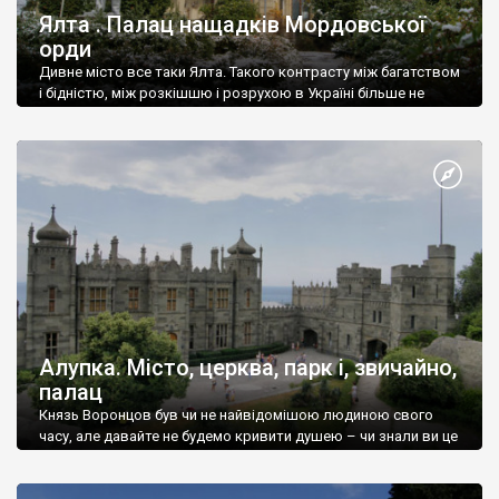
Ялта . Палац нащадків Мордовської
орди
Дивне місто все таки Ялта. Такого контрасту між багатством
і бідністю, між розкішшю і розрухою в Україні більше не
знайдеш.
Алупка. Місто, церква, парк і, звичайно,
палац
Князь Воронцов був чи не найвідомішою людиною свого
часу, але давайте не будемо кривити душею – чи знали ви це
прізвище до відвідин Алупки? Мабуть все таки ні.