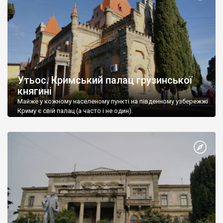
Утьос. Кримський палац грузинської
княгині
Майже у кожному населеному пункті на південному узбережжі
Криму є свій палац (а часто і не один).