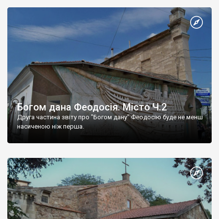
Богом дана Феодосія. Місто Ч.2
Друга частина звіту про "Богом дану" Феодосію буде не менш
насиченою ніж перша.