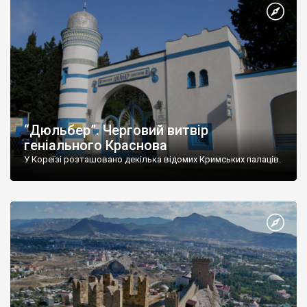
“Дюльбер”. Черговий витвір
геніального Краснова
У Кореїзі розташовано декілька відомих Кримських палаців.