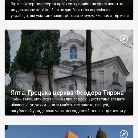
Вірменія першою серед країн світу прийняла християнство,
як державну релігію, й на подив багатьох пересічних
українців, які усіх кавказців вважають мусульманами, вірмени
є відданими вірянами Христа
Ялта. Грецька церква Феодора Тирона
Греки залишили Україні чималий спадок. Достатньо згадати
ніжинські огірочки – ви ж мабуть всі знаєте, що цей,
загублений у радянські часи, легендарний рецепт привезли у
Ніжин греки?