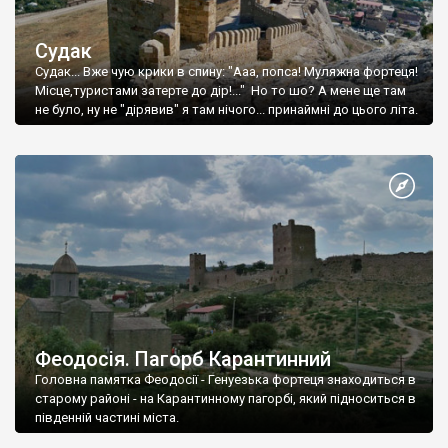
Судак
Судак... Вже чую крики в спину: "Ааа, попса! Муляжна фортеця!
Місце,туристами затерте до дір!..." Но то шо? А мене ще там
не було, ну не "дірявив" я там нічого... принаймні до цього літа.
Феодосія. Пагорб Карантинний
Головна памятка Феодосії - Генуезька фортеця знаходиться в
старому районі - на Карантинному пагорбі, який підноситься в
південній частині міста.