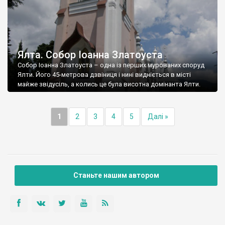
Ялта. Собор Іоанна Златоуста
Собор Іоанна Златоуста – одна із перших мурованих споруд
Ялти. Його 45-метрова дзвіниця і нині видніється в місті
майже звідусіль, а колись це була висотна домінанта Ялти.
1
2
3
4
5
Далі »
Станьте нашим автором