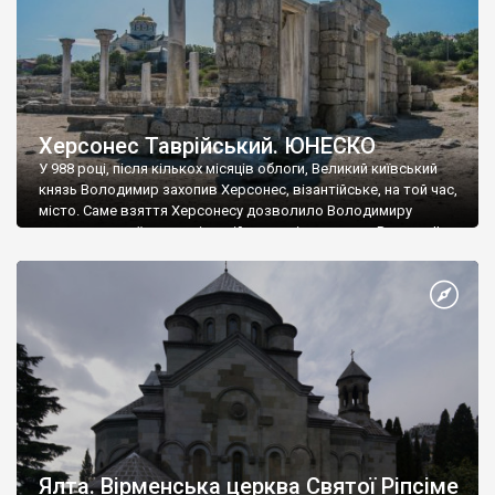
Херсонес Таврійський. ЮНЕСКО
У 988 році, після кількох місяців облоги, Великий київський
князь Володимир захопив Херсонес, візантійське, на той час,
місто. Саме взяття Херсонесу дозволило Володимиру
диктувати свої умови візантійському імператору Василю ІІ, та
одружитися з його дочкою Ганною. Цього ж року, в
Херсонесі Володимир-язичник, став Василем-християнином.
А потім було Хрещення Русі. На честь Херсонесу Таврійського
названо місто […]
Ялта. Вірменська церква Святої Ріпсіме