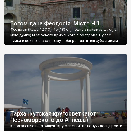
Богом дана Феодосія. Місто Ч.1
Феодосія (Кафа-12 (13) -15 (18) ст) - одне з найцікавіших (на
мою думку) міст всього Кримського півострова .Ну,але
думка в кожного своя, тому щоби розвіяти цей субєктивізм,
запрошую відвідати це
Тарханкутская кругосветка(от
Черноморского до Атлеша)
К сожалению настоящей "кругосветки" не получилось,пройти