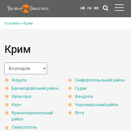
uk
ru
en
Головна
>
Крим
Крим
Алушта
Сімферопольський район
Бахчисарайський район
Судак
Євпаторія
Феодосія
Керч
Чорноморський район
Красноперекопський
Ялта
район
Севастополь