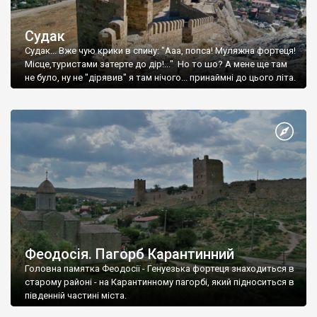
Судак
Судак... Вже чую крики в спину: "Ааа, попса! Муляжна фортеця!
Місце,туристами затерте до дір!..." Но то шо? А мене ще там
не було, ну не "дірявив" я там нічого... принаймні до цього літа.
Феодосія. Пагорб Карантинний
Головна памятка Феодосії - Генуезька фортеця знаходиться в
старому районі - на Карантинному пагорбі, який підноситься в
південній частині міста.