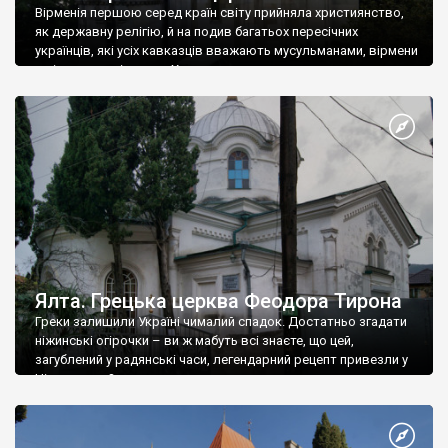
Вірменія першою серед країн світу прийняла християнство,
як державну релігію, й на подив багатьох пересічних
українців, які усіх кавказців вважають мусульманами, вірмени
є відданими вірянами Христа
Ялта. Грецька церква Феодора Тирона
Греки залишили Україні чималий спадок. Достатньо згадати
ніжинські огірочки – ви ж мабуть всі знаєте, що цей,
загублений у радянські часи, легендарний рецепт привезли у
Ніжин греки?