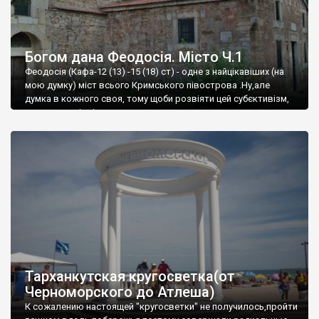
Богом дана Феодосія. Місто Ч.1
Феодосія (Кафа-12 (13) -15 (18) ст) - одне з найцікавіших (на
мою думку) міст всього Кримського півострова .Ну,але
думка в кожного своя, тому щоби розвіяти цей субєктивізм,
запрошую відвідати це
Тарханкутская кругосветка(от
Черноморского до Атлеша)
К сожалению настоящей "кругосветки" не получилось,пройти