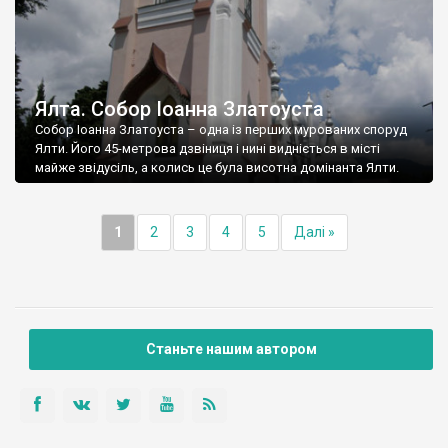
Ялта. Собор Іоанна Златоуста
Собор Іоанна Златоуста – одна із перших мурованих споруд
Ялти. Його 45-метрова дзвіниця і нині видніється в місті
майже звідусіль, а колись це була висотна домінанта Ялти.
1
2
3
4
5
Далі »
Станьте нашим автором