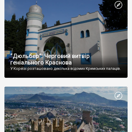
“Дюльбер”. Черговий витвір
геніального Краснова
У Кореїзі розташовано декілька відомих Кримських палаців.