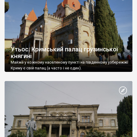
Утьос. Кримський палац грузинської
княгині
Майже у кожному населеному пункті на південному узбережжі
Криму є свій палац (а часто і не один).