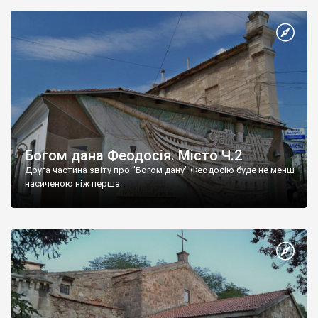
Богом дана Феодосія. Місто Ч.2
Друга частина звіту про "Богом дану" Феодосію буде не менш
насиченою ніж перша.