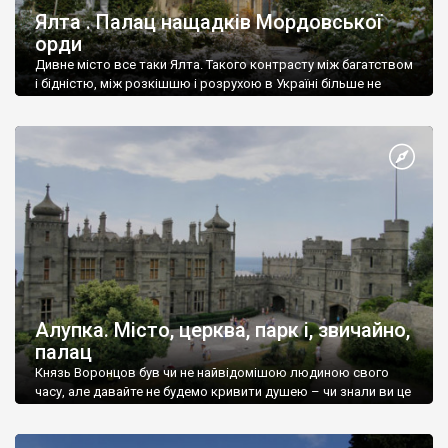
Ялта . Палац нащадків Мордовської
орди
Дивне місто все таки Ялта. Такого контрасту між багатством
і бідністю, між розкішшю і розрухою в Україні більше не
знайдеш.
Алупка. Місто, церква, парк і, звичайно,
палац
Князь Воронцов був чи не найвідомішою людиною свого
часу, але давайте не будемо кривити душею – чи знали ви це
прізвище до відвідин Алупки? Мабуть все таки ні.