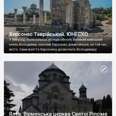
Херсонес Таврійський. ЮНЕСКО
У 988 році, після кількох місяців облоги, Великий київський
князь Володимир захопив Херсонес, візантійське, на той час,
місто. Саме взяття Херсонесу дозволило Володимиру
диктувати свої умови візантійському імператору Василю ІІ, та
одружитися з його дочкою Ганною. Цього ж року, в
Херсонесі Володимир-язичник, став Василем-християнином.
А потім було Хрещення Русі. На честь Херсонесу Таврійського
названо місто […]
Ялта. Вірменська церква Святої Ріпсіме