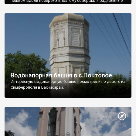
пешком вдоль побережья,поэтому совершали радиальные
вылазки из Оленевки.
Водонапорная башня в с.Почтовое
Интересную водонапорную башню посмотрели по дороге из
Симферополя в Бахчисарай.