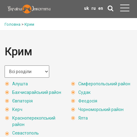
uk
ru
en
Головна
>
Крим
Крим
Алушта
Сімферопольський район
Бахчисарайський район
Судак
Євпаторія
Феодосія
Керч
Чорноморський район
Красноперекопський
Ялта
район
Севастополь