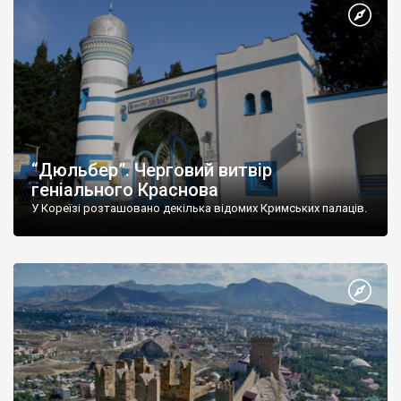
“Дюльбер”. Черговий витвір
геніального Краснова
У Кореїзі розташовано декілька відомих Кримських палаців.