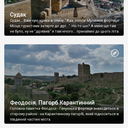
Судак
Судак... Вже чую крики в спину: "Ааа, попса! Муляжна фортеця!
Місце,туристами затерте до дір!..." Но то шо? А мене ще там
не було, ну не "дірявив" я там нічого... принаймні до цього літа.
Феодосія. Пагорб Карантинний
Головна памятка Феодосії - Генуезька фортеця знаходиться в
старому районі - на Карантинному пагорбі, який підноситься в
південній частині міста.