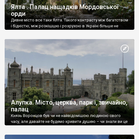
Ялта . Палац нащадків Мордовської
орди
Дивне місто все таки Ялта. Такого контрасту між багатством
і бідністю, між розкішшю і розрухою в Україні більше не
знайдеш.
Алупка. Місто, церква, парк і, звичайно,
палац
Князь Воронцов був чи не найвідомішою людиною свого
часу, але давайте не будемо кривити душею – чи знали ви це
прізвище до відвідин Алупки? Мабуть все таки ні.