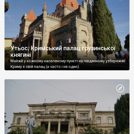
Утьос. Кримський палац грузинської
княгині
Майже у кожному населеному пункті на південному узбережжі
Криму є свій палац (а часто і не один).