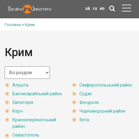
uk
ru
en
Головна
>
Крим
Крим
Алушта
Сімферопольський район
Бахчисарайський район
Судак
Євпаторія
Феодосія
Керч
Чорноморський район
Красноперекопський
Ялта
район
Севастополь