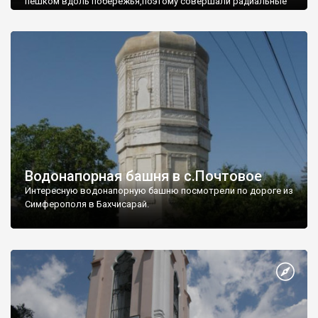
пешком вдоль побережья,поэтому совершали радиальные
вылазки из Оленевки.
Водонапорная башня в с.Почтовое
Интересную водонапорную башню посмотрели по дороге из
Симферополя в Бахчисарай.