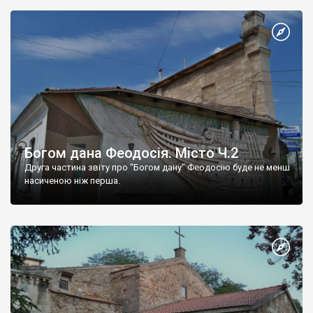
Богом дана Феодосія. Місто Ч.2
Друга частина звіту про "Богом дану" Феодосію буде не менш
насиченою ніж перша.