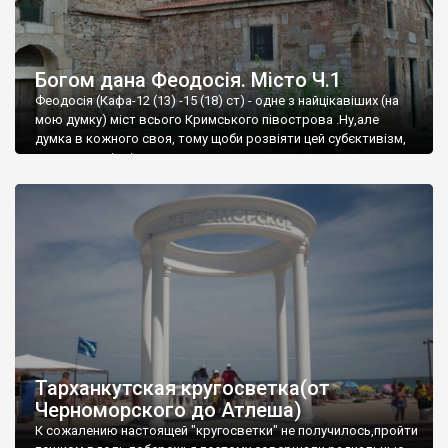
Богом дана Феодосія. Місто Ч.1
Феодосія (Кафа-12 (13) -15 (18) ст) - одне з найцікавіших (на
мою думку) міст всього Кримського півострова .Ну,але
думка в кожного своя, тому щоби розвіяти цей субєктивізм,
запрошую відвідати це
Тарханкутская кругосветка(от
Черноморского до Атлеша)
К сожалению настоящей "кругосветки" не получилось,пройти