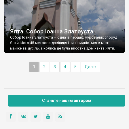
Ялта. Собор Іоанна Златоуста
Собор Іоанна Златоуста – одна із перших мурованих споруд
Ялти. Його 45-метрова дзвіниця і нині видніється в місті
майже звідусіль, а колись це була висотна домінанта Ялти.
1
2
3
4
5
Далі »
Станьте нашим автором