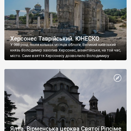
Херсонес Таврійський. ЮНЕСКО
У 988 році, після кількох місяців облоги, Великий київський
князь Володимир захопив Херсонес, візантійське, на той час,
місто. Саме взяття Херсонесу дозволило Володимиру
диктувати свої умови візантійському імператору Василю ІІ, та
одружитися з його дочкою Ганною. Цього ж року, в
Херсонесі Володимир-язичник, став Василем-християнином.
А потім було Хрещення Русі. На честь Херсонесу Таврійського
названо місто […]
Ялта. Вірменська церква Святої Ріпсіме