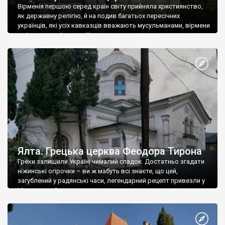
Вірменія першою серед країн світу прийняла християнство,
як державну релігію, й на подив багатьох пересічних
українців, які усіх кавказців вважають мусульманами, вірмени
є відданими вірянами Христа
Ялта. Грецька церква Феодора Тирона
Греки залишили Україні чималий спадок. Достатньо згадати
ніжинські огірочки – ви ж мабуть всі знаєте, що цей,
загублений у радянські часи, легендарний рецепт привезли у
Ніжин греки?