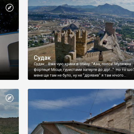
Судак
Судак... Вже чую крики в спину: "Ааа, попса! Муляжна
фортеця! Місце,туристами затерте до дір!..." Но то шо
мене ще там не було, ну не "дірявив" я там нічого...
принаймні до цього літа.