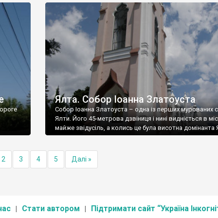
е
Ялта. Собор Іоанна Златоуста
ороге
Собор Іоанна Златоуста – одна із перших мурованих 
Ялти. Його 45-метрова дзвіниця і нині видніється в міс
майже звідусіль, а колись це була висотна домінанта 
2
3
4
5
Далі »
нас
Стати автором
Підтримати сайт “Україна Інкогні