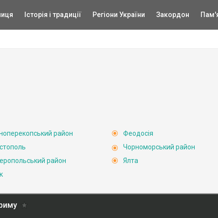
ниця
Історія і традиції
Регіони України
Закордон
Пам'
ноперекопський район
Феодосія
стополь
Чорноморський район
еропольський район
Ялта
к