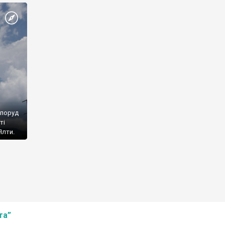
споруд
ті
Ялти.
та”