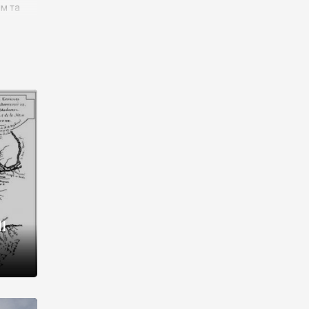
им та
ора і
є
го типу,
ей-
рний
ста:
 райони
від 2
I
і,
рукти,
 котрі