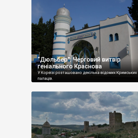
“Дюльбер”. Черговий витвір
геніального Краснова
У Кореїзі розташовано декілька відомих Кримських
палаців.