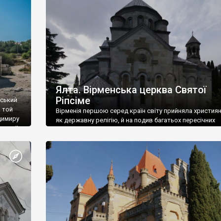
ефактів
називаються «повстяками» (postaki)…” “Вино. Крим
єкту
виробляє відмінне вино і його вдосталь: воно все ду
го».
легке біле і дуже […]
ти та
Ялта. Вірменська церква Святої
Ріпсіме
вський
 той
Вірменія першою серед країн світу прийняла христия
димиру
як державну релігію, й на подив багатьох пересічних
илю ІІ,
українців, які усіх кавказців вважають мусульманами,
 в
вірмени є відданими вірянами Христа