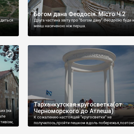
Богом дана Феодосія. Місто Ч.2
одиться
Друга частина звіту про "Богом дану" Феодосію буде 
менш насиченою ніж перша.
Тарханкутская кругосветка(от
Черноморского до Атлеша)
ших (на
але
К сожалению настоящей "кругосветки" не
тивізм,
получилось,пройти пешком вдоль побережья,поэтом
совершали радиальные вылазки из Оленевки.