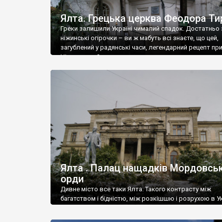
Ялта. Грецька церква Феодора Ти
Греки залишили Україні чималий спадок. Достатньо 
ніжинські огірочки – ви ж мабуть всі знаєте, що цей,
загублений у радянські часи, легендарний рецепт пр
Ніжин греки?
Ялта . Палац нащадків Мордовськ
орди
Дивне місто все таки Ялта. Такого контрасту між
багатством і бідністю, між розкішшю і розрухою в Ук
більше не знайдеш.