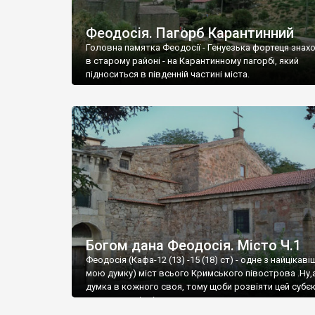
Феодосія. Пагорб Карантинний
Головна памятка Феодосії - Генуезька фортеця знах
в старому районі - на Карантинному пагорбі, який
підноситься в південній частині міста.
Богом дана Феодосія. Місто Ч.1
Феодосія (Кафа-12 (13) -15 (18) ст) - одне з найцікаві
мою думку) міст всього Кримського півострова .Ну,
думка в кожного своя, тому щоби розвіяти цей субєк
запрошую відвідати це