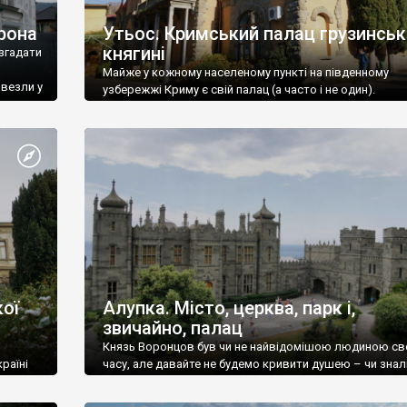
рона
Утьос. Кримський палац грузинськ
княгині
згадати
Майже у кожному населеному пункті на південному
ивезли у
узбережжі Криму є свій палац (а часто і не один).
ої
Алупка. Місто, церква, парк і,
звичайно, палац
Князь Воронцов був чи не найвідомішою людиною св
раїні
часу, але давайте не будемо кривити душею – чи знал
це прізвище до відвідин Алупки? Мабуть все таки ні.