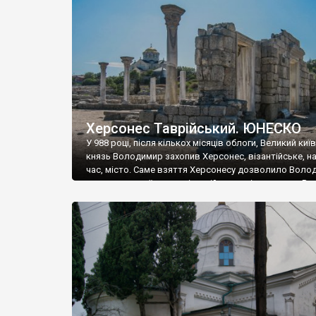
музею «Новгородський музей-заповідник» сотні арт
візантійської доби. Раритети викрадені з фондів об’
культурної спадщини ЮНЕСКО «Херсонеса Таврійсько
Офіційно – на виставку «Золото Візантії», але експер
влада в Україні вважають це лише […]
Херсонес Таврійський. ЮНЕСКО
У 988 році, після кількох місяців облоги, Великий киї
князь Володимир захопив Херсонес, візантійське, на
час, місто. Саме взяття Херсонесу дозволило Воло
диктувати свої умови візантійському імператору Вас
та одружитися з його дочкою Ганною. Цього ж року,
Херсонесі Володимир-язичник, став Василем-
християнином. А потім було Хрещення Русі. На честь
Херсонесу Таврійського названо місто […]