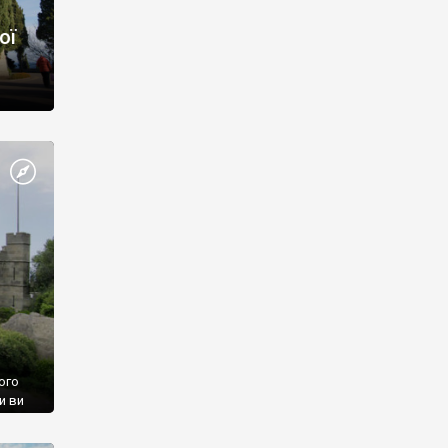
ої
ого
и ви