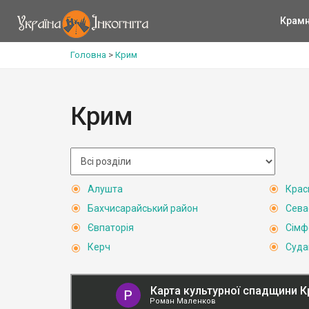
Крам
Головна
>
Крим
Крим
Алушта
Крас
Бахчисарайський район
Сева
Євпаторія
Сімф
Керч
Суда