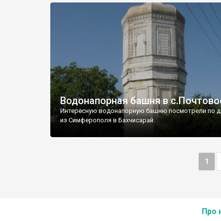
Водонапорная башня в с.Почтово
Интересную водонапорную башню посмотрели по д
из Симферополя в Бахчисарай.
1
Про 