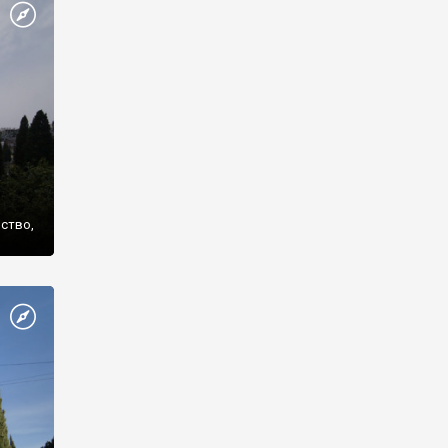
же
нство,