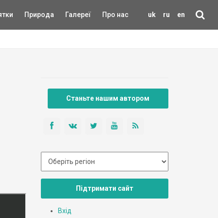
ятки
Природа
Галереї
Про нас
uk
ru
en
Станьте нашим автором
Підтримати сайт
Вхід