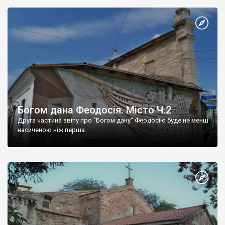
Богом дана Феодосія. Місто Ч.2
Друга частина звіту про "Богом дану" Феодосію буде не менш
насиченою ніж перша.