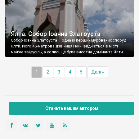
Ялта. Собор Іоанна Златоуста
Собор Іоанна Златоуста – одна із перших мурованих споруд
Ялти. Його 45-метрова дзвіниця і нині видніється в місті
майже звідусіль, а колись це була висотна домінанта Ялти.
1
2
3
4
5
Далі »
Станьте нашим автором