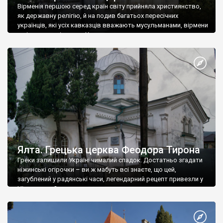
Вірменія першою серед країн світу прийняла християнство,
як державну релігію, й на подив багатьох пересічних
українців, які усіх кавказців вважають мусульманами, вірмени
є відданими вірянами Христа
Ялта. Грецька церква Феодора Тирона
Греки залишили Україні чималий спадок. Достатньо згадати
ніжинські огірочки – ви ж мабуть всі знаєте, що цей,
загублений у радянські часи, легендарний рецепт привезли у
Ніжин греки?