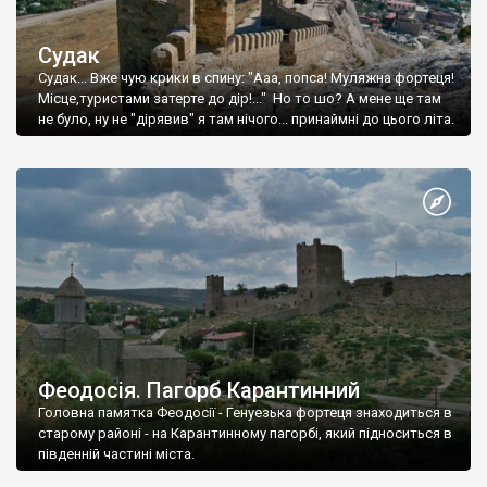
Судак
Судак... Вже чую крики в спину: "Ааа, попса! Муляжна фортеця!
Місце,туристами затерте до дір!..." Но то шо? А мене ще там
не було, ну не "дірявив" я там нічого... принаймні до цього літа.
Феодосія. Пагорб Карантинний
Головна памятка Феодосії - Генуезька фортеця знаходиться в
старому районі - на Карантинному пагорбі, який підноситься в
південній частині міста.