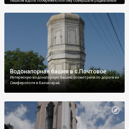
пешком вдоль побережья,поэтому совершали радиальные
вылазки из Оленевки.
Водонапорная башня в с.Почтовое
Интересную водонапорную башню посмотрели по дороге из
Симферополя в Бахчисарай.