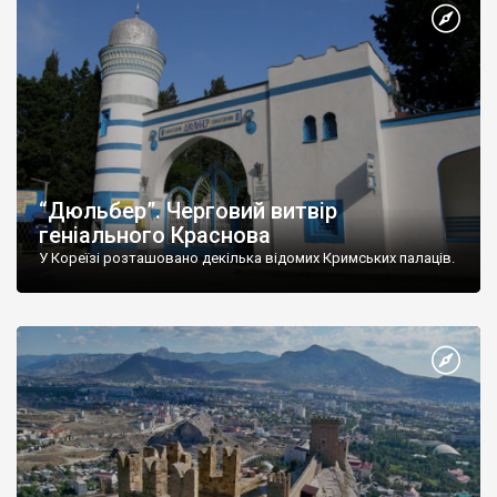
“Дюльбер”. Черговий витвір
геніального Краснова
У Кореїзі розташовано декілька відомих Кримських палаців.