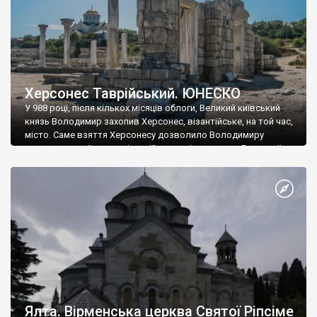
Херсонес Таврійський. ЮНЕСКО
У 988 році, після кількох місяців облоги, Великий київський
князь Володимир захопив Херсонес, візантійське, на той час,
місто. Саме взяття Херсонесу дозволило Володимиру
диктувати свої умови візантійському імператору Василю ІІ, та
одружитися з його дочкою Ганною. Цього ж року, в
Херсонесі Володимир-язичник, став Василем-християнином.
А потім було Хрещення Русі. На честь Херсонесу Таврійського
названо місто […]
Ялта. Вірменська церква Святої Ріпсіме