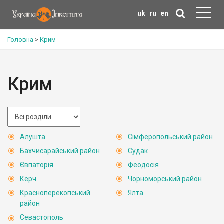
uk
ru
en
Головна
>
Крим
Крим
Алушта
Сімферопольський район
Бахчисарайський район
Судак
Євпаторія
Феодосія
Керч
Чорноморський район
Красноперекопський
Ялта
район
Севастополь