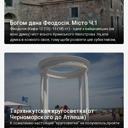
Богом дана Феодосія. Місто Ч.1
Феодосія (Кафа-12 (13) -15 (18) ст) - одне з найцікавіших (на
мою думку) міст всього Кримського півострова .Ну,але
думка в кожного своя, тому щоби розвіяти цей субєктивізм,
запрошую відвідати це
Тарханкутская кругосветка(от
Черноморского до Атлеша)
К сожалению настоящей "кругосветки" не получилось,пройти