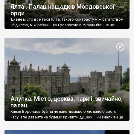
Ялта . Палац нащадків Мордовської
орди
Дивне місто все таки Ялта. Такого контрасту між багатством
і бідністю, між розкішшю і розрухою в Україні більше не
знайдеш.
Алупка. Місто, церква, парк і, звичайно,
палац
Князь Воронцов був чи не найвідомішою людиною свого
часу, але давайте не будемо кривити душею – чи знали ви це
прізвище до відвідин Алупки? Мабуть все таки ні.