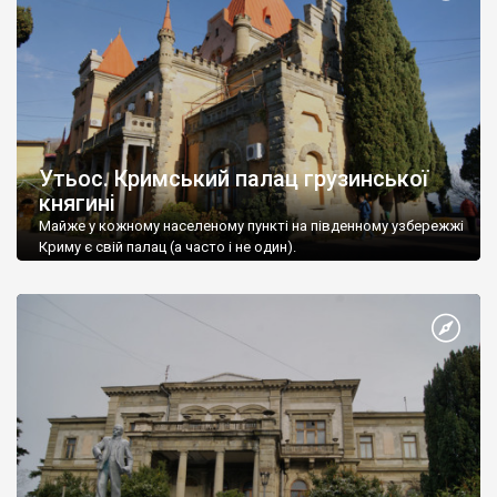
Утьос. Кримський палац грузинської
княгині
Майже у кожному населеному пункті на південному узбережжі
Криму є свій палац (а часто і не один).