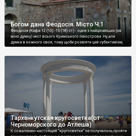
Богом дана Феодосія. Місто Ч.1
Феодосія (Кафа-12 (13) -15 (18) ст) - одне з найцікавіших (на
мою думку) міст всього Кримського півострова .Ну,але
думка в кожного своя, тому щоби розвіяти цей субєктивізм,
запрошую відвідати це
Тарханкутская кругосветка(от
Черноморского до Атлеша)
К сожалению настоящей "кругосветки" не получилось,пройти