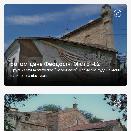
Богом дана Феодосія. Місто Ч.2
Друга частина звіту про "Богом дану" Феодосію буде не менш
насиченою ніж перша.