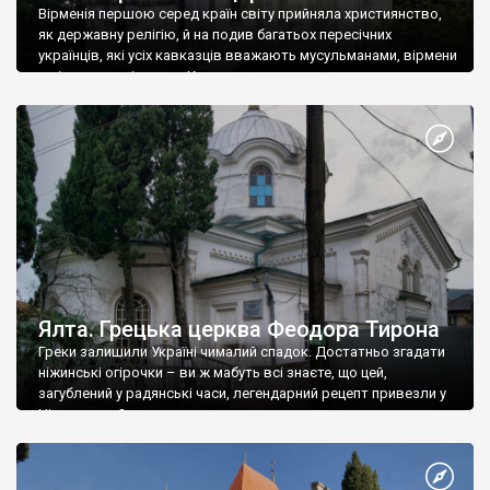
Вірменія першою серед країн світу прийняла християнство,
як державну релігію, й на подив багатьох пересічних
українців, які усіх кавказців вважають мусульманами, вірмени
є відданими вірянами Христа
Ялта. Грецька церква Феодора Тирона
Греки залишили Україні чималий спадок. Достатньо згадати
ніжинські огірочки – ви ж мабуть всі знаєте, що цей,
загублений у радянські часи, легендарний рецепт привезли у
Ніжин греки?