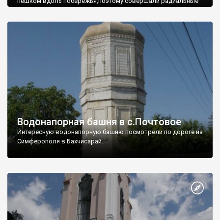
пешком вдоль побережья,поэтому совершали радиальные
вылазки из Оленевки.
Водонапорная башня в с.Почтовое
Интересную водонапорную башню посмотрели по дороге из
Симферополя в Бахчисарай.