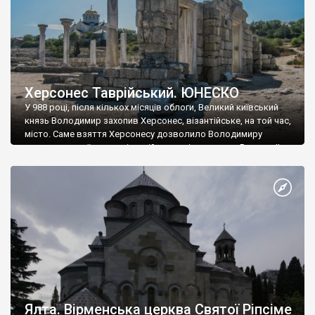
Херсонес Таврійський. ЮНЕСКО
У 988 році, після кількох місяців облоги, Великий київський
князь Володимир захопив Херсонес, візантійське, на той час,
місто. Саме взяття Херсонесу дозволило Володимиру
диктувати свої умови візантійському імператору Василю ІІ, та
одружитися з його дочкою Ганною. Цього ж року, в
Херсонесі Володимир-язичник, став Василем-християнином.
А потім було Хрещення Русі. На честь Херсонесу Таврійського
названо місто […]
Ялта. Вірменська церква Святої Ріпсіме