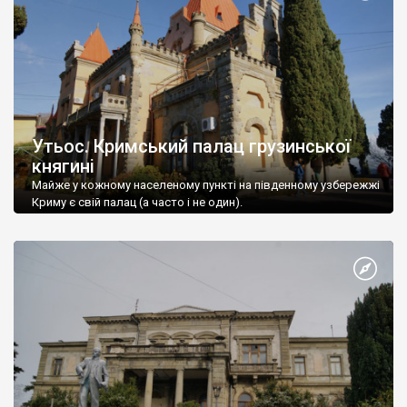
Утьос. Кримський палац грузинської
княгині
Майже у кожному населеному пункті на південному узбережжі
Криму є свій палац (а часто і не один).