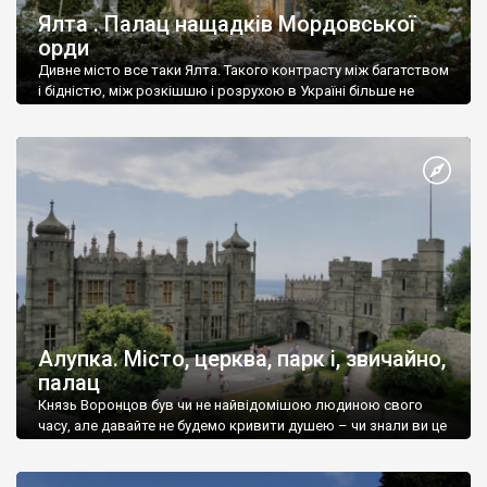
Ялта . Палац нащадків Мордовської
орди
Дивне місто все таки Ялта. Такого контрасту між багатством
і бідністю, між розкішшю і розрухою в Україні більше не
знайдеш.
Алупка. Місто, церква, парк і, звичайно,
палац
Князь Воронцов був чи не найвідомішою людиною свого
часу, але давайте не будемо кривити душею – чи знали ви це
прізвище до відвідин Алупки? Мабуть все таки ні.