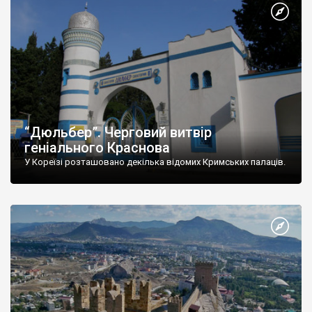
“Дюльбер”. Черговий витвір
геніального Краснова
У Кореїзі розташовано декілька відомих Кримських палаців.