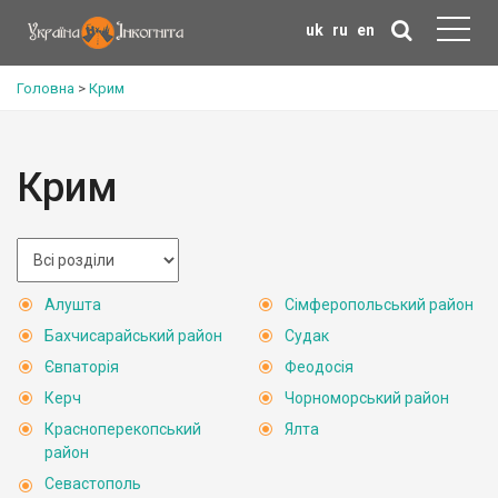
uk
ru
en
Головна
>
Крим
Крим
Алушта
Сімферопольський район
Бахчисарайський район
Судак
Євпаторія
Феодосія
Керч
Чорноморський район
Красноперекопський
Ялта
район
Севастополь