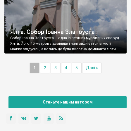
Ялта. Собор Іоанна Златоуста
Собор Іоанна Златоуста – одна із перших мурованих споруд
Ялти. Його 45-метрова дзвіниця і нині видніється в місті
майже звідусіль, а колись це була висотна домінанта Ялти.
1
2
3
4
5
Далі »
Станьте нашим автором