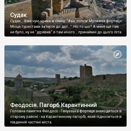
Судак
Судак... Вже чую крики в спину: "Ааа, попса! Муляжна фортеця!
Місце,туристами затерте до дір!..." Но то шо? А мене ще там
не було, ну не "дірявив" я там нічого... принаймні до цього літа.
Феодосія. Пагорб Карантинний
Головна памятка Феодосії - Генуезька фортеця знаходиться в
старому районі - на Карантинному пагорбі, який підноситься в
південній частині міста.