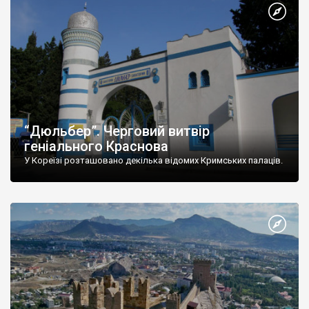
“Дюльбер”. Черговий витвір
геніального Краснова
У Кореїзі розташовано декілька відомих Кримських палаців.