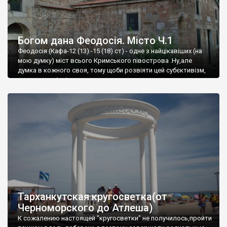
Богом дана Феодосія. Місто Ч.1
Феодосія (Кафа-12 (13) -15 (18) ст) - одне з найцікавіших (на
мою думку) міст всього Кримського півострова .Ну,але
думка в кожного своя, тому щоби розвіяти цей субєктивізм,
запрошую відвідати це
Тарханкутская кругосветка(от
Черноморского до Атлеша)
К сожалению настоящей "кругосветки" не получилось,пройти