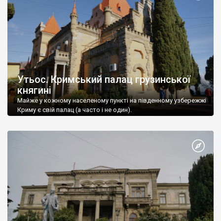
Утьос. Кримський палац грузинської
княгині
Майже у кожному населеному пункті на південному узбережжі
Криму є свій палац (а часто і не один).