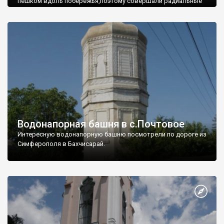
пешком вдоль побережья,поэтому совершали радиальные
вылазки из Оленевки.
Водонапорная башня в с.Почтовое
Интересную водонапорную башню посмотрели по дороге из
Симферополя в Бахчисарай.