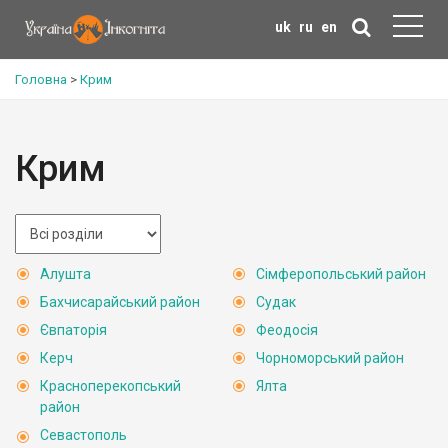
uk
ru
en
Головна
>
Крим
Крим
Алушта
Сімферопольський район
Бахчисарайський район
Судак
Євпаторія
Феодосія
Керч
Чорноморський район
Красноперекопський
Ялта
район
Севастополь