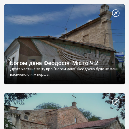
Богом дана Феодосія. Місто Ч.2
Друга частина звіту про "Богом дану" Феодосію буде не менш
насиченою ніж перша.