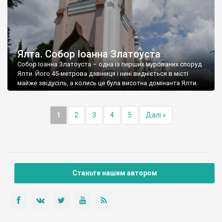
Ялта. Собор Іоанна Златоуста
Собор Іоанна Златоуста – одна із перших мурованих споруд
Ялти. Його 45-метрова дзвіниця і нині видніється в місті
майже звідусіль, а колись це була висотна домінанта Ялти.
1
2
3
4
5
Далі »
Станьте нашим автором