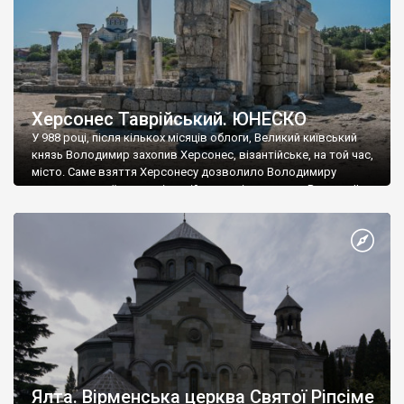
Херсонес Таврійський. ЮНЕСКО
У 988 році, після кількох місяців облоги, Великий київський
князь Володимир захопив Херсонес, візантійське, на той час,
місто. Саме взяття Херсонесу дозволило Володимиру
диктувати свої умови візантійському імператору Василю ІІ, та
одружитися з його дочкою Ганною. Цього ж року, в
Херсонесі Володимир-язичник, став Василем-християнином.
А потім було Хрещення Русі. На честь Херсонесу Таврійського
названо місто […]
Ялта. Вірменська церква Святої Ріпсіме