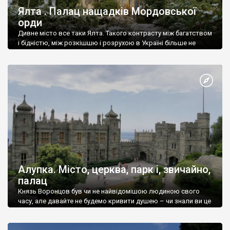
Ялта . Палац нащадків Мордовської
орди
Дивне місто все таки Ялта. Такого контрасту між багатством
і бідністю, між розкішшю і розрухою в Україні більше не
знайдеш.
Алупка. Місто, церква, парк і, звичайно,
палац
Князь Воронцов був чи не найвідомішою людиною свого
часу, але давайте не будемо кривити душею – чи знали ви це
прізвище до відвідин Алупки? Мабуть все таки ні.