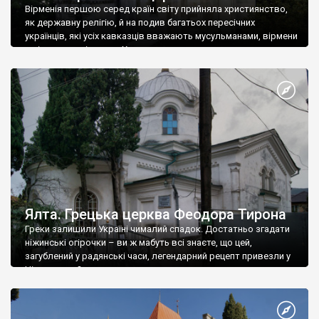
Вірменія першою серед країн світу прийняла християнство,
як державну релігію, й на подив багатьох пересічних
українців, які усіх кавказців вважають мусульманами, вірмени
є відданими вірянами Христа
Ялта. Грецька церква Феодора Тирона
Греки залишили Україні чималий спадок. Достатньо згадати
ніжинські огірочки – ви ж мабуть всі знаєте, що цей,
загублений у радянські часи, легендарний рецепт привезли у
Ніжин греки?