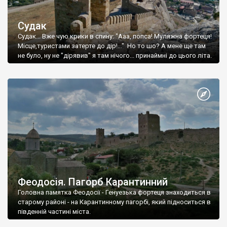
Судак
Судак... Вже чую крики в спину: "Ааа, попса! Муляжна фортеця!
Місце,туристами затерте до дір!..." Но то шо? А мене ще там
не було, ну не "дірявив" я там нічого... принаймні до цього літа.
Феодосія. Пагорб Карантинний
Головна памятка Феодосії - Генуезька фортеця знаходиться в
старому районі - на Карантинному пагорбі, який підноситься в
південній частині міста.