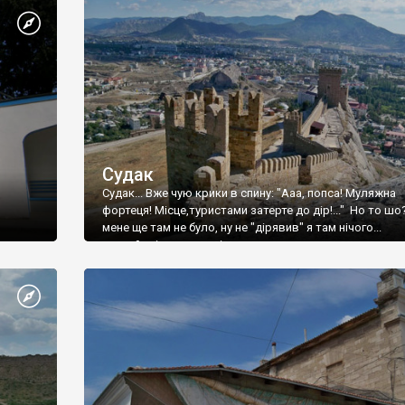
Судак
Судак... Вже чую крики в спину: "Ааа, попса! Муляжна
фортеця! Місце,туристами затерте до дір!..." Но то шо
мене ще там не було, ну не "дірявив" я там нічого...
принаймні до цього літа.