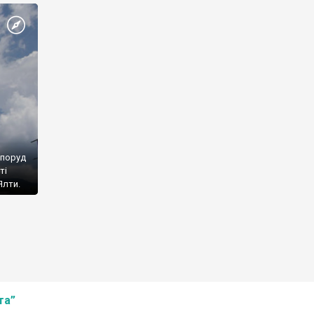
споруд
ті
Ялти.
та”