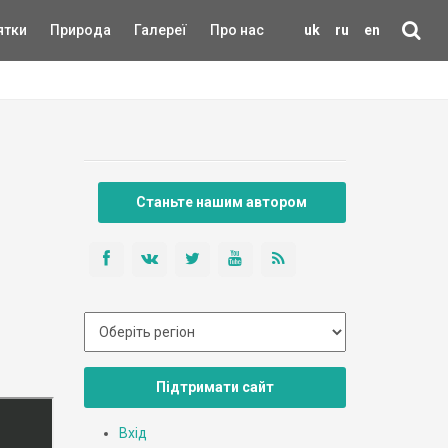
ятки
Природа
Галереї
Про нас
uk
ru
en
Станьте нашим автором
Підтримати сайт
Вхід