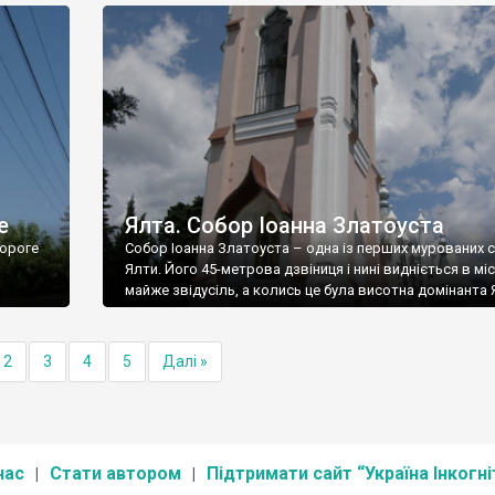
е
Ялта. Собор Іоанна Златоуста
ороге
Собор Іоанна Златоуста – одна із перших мурованих 
Ялти. Його 45-метрова дзвіниця і нині видніється в міс
майже звідусіль, а колись це була висотна домінанта 
2
3
4
5
Далі »
нас
Стати автором
Підтримати сайт “Україна Інкогні