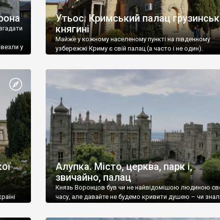
рона
Утьос. Кримський палац грузинськ
княгині
згадати
Майже у кожному населеному пункті на південному
ивезли у
узбережжі Криму є свій палац (а часто і не один).
ої
Алупка. Місто, церква, парк і,
звичайно, палац
Князь Воронцов був чи не найвідомішою людиною св
раїні
часу, але давайте не будемо кривити душею – чи знал
це прізвище до відвідин Алупки? Мабуть все таки ні.