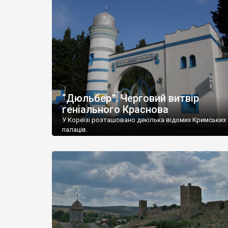
“Дюльбер”. Черговий витвір
геніального Краснова
У Кореїзі розташовано декілька відомих Кримських
палаців.