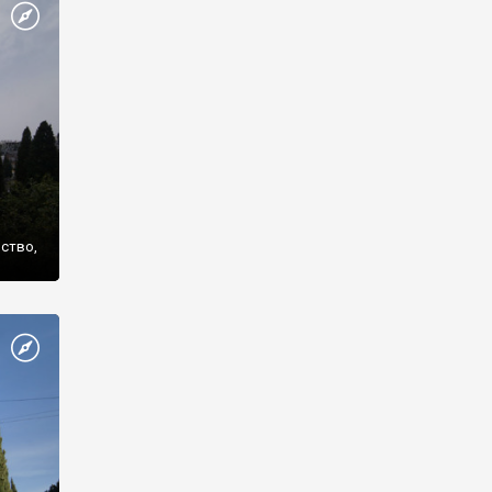
же
нство,