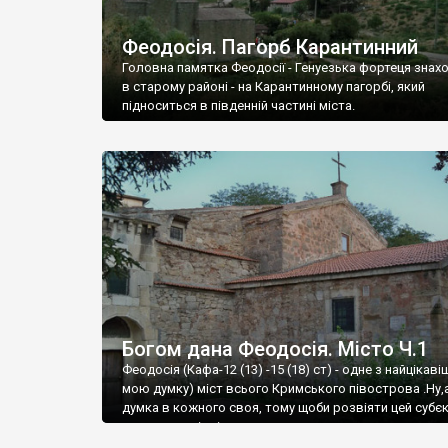
Феодосія. Пагорб Карантинний
Головна памятка Феодосії - Генуезька фортеця знах
в старому районі - на Карантинному пагорбі, який
підноситься в південній частині міста.
Богом дана Феодосія. Місто Ч.1
Феодосія (Кафа-12 (13) -15 (18) ст) - одне з найцікаві
мою думку) міст всього Кримського півострова .Ну,
думка в кожного своя, тому щоби розвіяти цей субєк
запрошую відвідати це