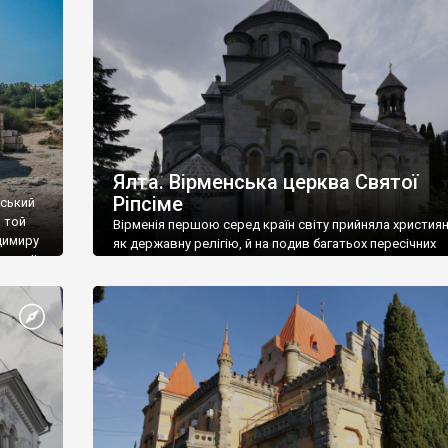
ефактів
називаються «повстяками» (postaki)…” “Вино. Крим
єкту
виробляє відмінне вино і його вдосталь: воно все ду
го».
легке біле і дуже […]
ти та
Ялта. Вірменська церква Святої
Ріпсіме
вський
 той
Вірменія першою серед країн світу прийняла христия
димиру
як державну релігію, й на подив багатьох пересічних
илю ІІ,
українців, які усіх кавказців вважають мусульманами,
 в
вірмени є відданими вірянами Христа