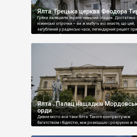
Ялта. Грецька церква Феодора Ти
Греки залишили Україні чималий спадок. Достатньо 
ніжинські огірочки – ви ж мабуть всі знаєте, що цей,
загублений у радянські часи, легендарний рецепт пр
Ніжин греки?
Ялта . Палац нащадків Мордовськ
орди
Дивне місто все таки Ялта. Такого контрасту між
багатством і бідністю, між розкішшю і розрухою в Ук
більше не знайдеш.