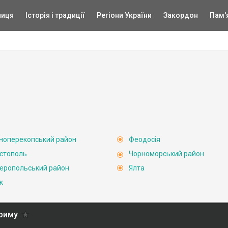
ниця
Історія і традиції
Регіони України
Закордон
Пам'
ноперекопський район
Феодосія
стополь
Чорноморський район
еропольський район
Ялта
к