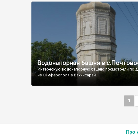
Водонапорная башня в с.Почтово
Интересную водонапорную башню посмотрели по д
из Симферополя в Бахчисарай.
1
Про 