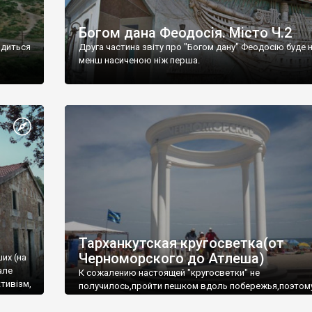
Богом дана Феодосія. Місто Ч.2
одиться
Друга частина звіту про "Богом дану" Феодосію буде 
менш насиченою ніж перша.
Тарханкутская кругосветка(от
Черноморского до Атлеша)
ших (на
але
К сожалению настоящей "кругосветки" не
тивізм,
получилось,пройти пешком вдоль побережья,поэтом
совершали радиальные вылазки из Оленевки.