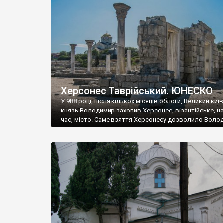
музею «Новгородський музей-заповідник» сотні арт
візантійської доби. Раритети викрадені з фондів об’
культурної спадщини ЮНЕСКО «Херсонеса Таврійсько
Офіційно – на виставку «Золото Візантії», але експер
влада в Україні вважають це лише […]
Херсонес Таврійський. ЮНЕСКО
У 988 році, після кількох місяців облоги, Великий киї
князь Володимир захопив Херсонес, візантійське, на
час, місто. Саме взяття Херсонесу дозволило Воло
диктувати свої умови візантійському імператору Вас
та одружитися з його дочкою Ганною. Цього ж року,
Херсонесі Володимир-язичник, став Василем-
християнином. А потім було Хрещення Русі. На честь
Херсонесу Таврійського названо місто […]