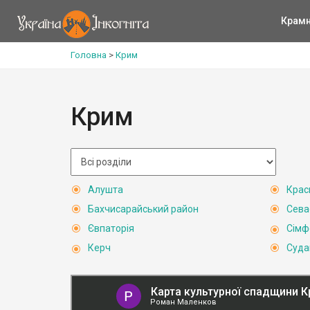
Крам
Головна
>
Крим
Крим
Алушта
Крас
Бахчисарайський район
Сева
Євпаторія
Сімф
Керч
Суда