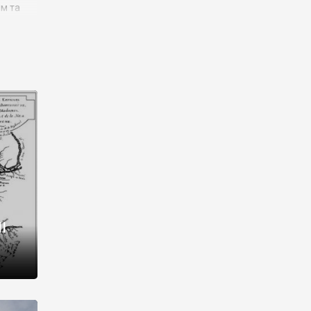
им та
ора і
є
го типу,
ей-
рний
ста:
 райони
від 2
I
і,
рукти,
 котрі