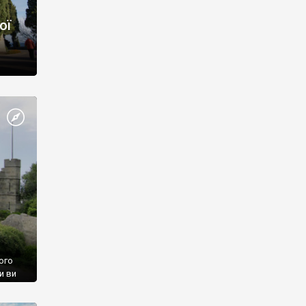
ої
ого
и ви