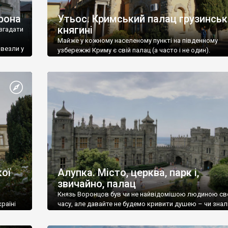
рона
Утьос. Кримський палац грузинськ
княгині
згадати
Майже у кожному населеному пункті на південному
ивезли у
узбережжі Криму є свій палац (а часто і не один).
ої
Алупка. Місто, церква, парк і,
звичайно, палац
Князь Воронцов був чи не найвідомішою людиною св
раїні
часу, але давайте не будемо кривити душею – чи знал
це прізвище до відвідин Алупки? Мабуть все таки ні.