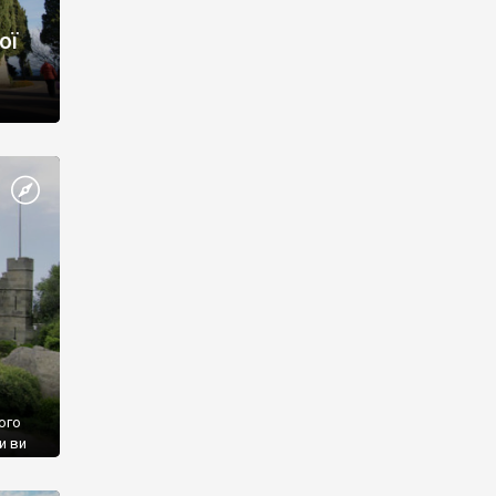
ої
ого
и ви