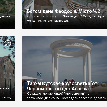
Богом дана Феодосія. Місто Ч.2
одиться
Друга частина звіту про "Богом дану" Феодосію буде 
менш насиченою ніж перша.
Тарханкутская кругосветка(от
Черноморского до Атлеша)
ших (на
але
К сожалению настоящей "кругосветки" не
тивізм,
получилось,пройти пешком вдоль побережья,поэтом
совершали радиальные вылазки из Оленевки.