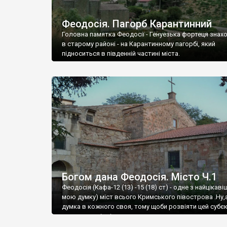
Феодосія. Пагорб Карантинний
Головна памятка Феодосії - Генуезька фортеця знах
в старому районі - на Карантинному пагорбі, який
підноситься в південній частині міста.
Богом дана Феодосія. Місто Ч.1
Феодосія (Кафа-12 (13) -15 (18) ст) - одне з найцікаві
мою думку) міст всього Кримського півострова .Ну,
думка в кожного своя, тому щоби розвіяти цей субєк
запрошую відвідати це