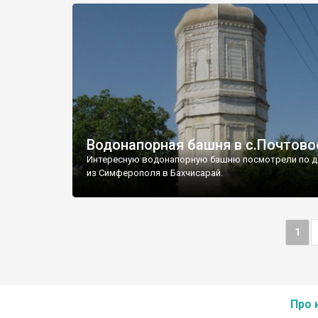
Водонапорная башня в с.Почтово
Интересную водонапорную башню посмотрели по д
из Симферополя в Бахчисарай.
1
Про 