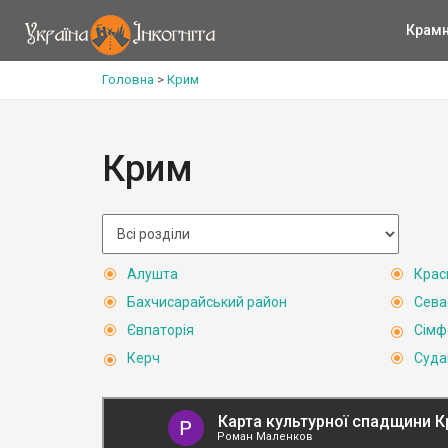
Крам
Головна
>
Крим
Крим
Алушта
Крас
Бахчисарайський район
Сева
Євпаторія
Сімф
Керч
Суда