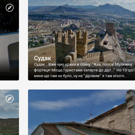
Судак
Судак... Вже чую крики в спину: "Ааа, попса! Муляжна
фортеця! Місце,туристами затерте до дір!..." Но то шо
мене ще там не було, ну не "дірявив" я там нічого...
принаймні до цього літа.