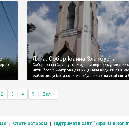
е
Ялта. Собор Іоанна Златоуста
ороге
Собор Іоанна Златоуста – одна із перших мурованих 
Ялти. Його 45-метрова дзвіниця і нині видніється в міс
майже звідусіль, а колись це була висотна домінанта 
2
3
4
5
Далі »
нас
Стати автором
Підтримати сайт “Україна Інкогні