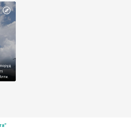
споруд
ті
Ялти.
та”