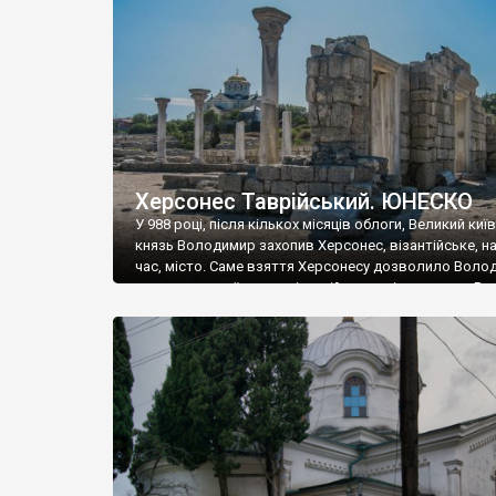
музею «Новгородський музей-заповідник» сотні арт
візантійської доби. Раритети викрадені з фондів об’
культурної спадщини ЮНЕСКО «Херсонеса Таврійсько
Офіційно – на виставку «Золото Візантії», але експер
влада в Україні вважають це лише […]
Херсонес Таврійський. ЮНЕСКО
У 988 році, після кількох місяців облоги, Великий киї
князь Володимир захопив Херсонес, візантійське, на
час, місто. Саме взяття Херсонесу дозволило Воло
диктувати свої умови візантійському імператору Вас
та одружитися з його дочкою Ганною. Цього ж року,
Херсонесі Володимир-язичник, став Василем-
християнином. А потім було Хрещення Русі. На честь
Херсонесу Таврійського названо місто […]