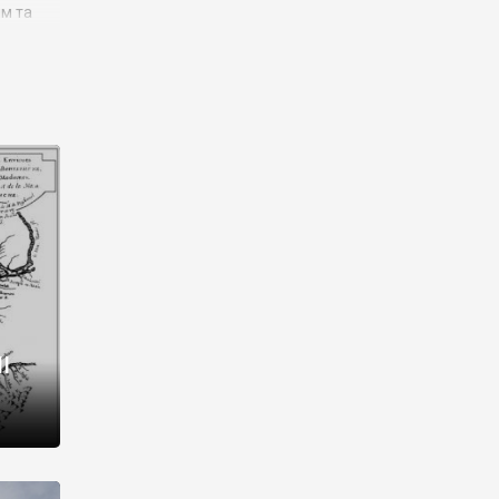
им та
ора і
є
го типу,
ей-
рний
ста:
 райони
від 2
I
і,
рукти,
 котрі