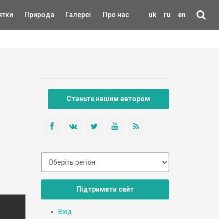
ятки
Природа
Галереї
Про нас
uk
ru
en
Станьте нашим автором
Підтримати сайт
Вхід