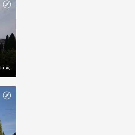
же
нство,