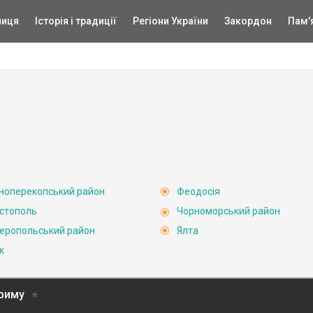
ниця
Історія і традиції
Регіони України
Закордон
Пам'
ноперекопський район
Феодосія
стополь
Чорноморський район
еропольський район
Ялта
к