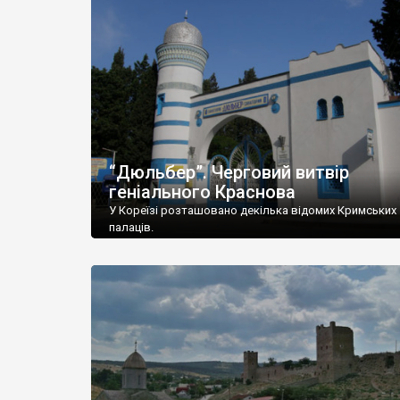
“Дюльбер”. Черговий витвір
геніального Краснова
У Кореїзі розташовано декілька відомих Кримських
палаців.