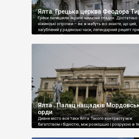
Ялта. Грецька церква Феодора Ти
Греки залишили Україні чималий спадок. Достатньо 
ніжинські огірочки – ви ж мабуть всі знаєте, що цей,
загублений у радянські часи, легендарний рецепт пр
Ніжин греки?
Ялта . Палац нащадків Мордовськ
орди
Дивне місто все таки Ялта. Такого контрасту між
багатством і бідністю, між розкішшю і розрухою в Ук
більше не знайдеш.