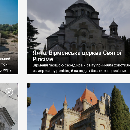
ефактів
називаються «повстяками» (postaki)…” “Вино. Крим
єкту
виробляє відмінне вино і його вдосталь: воно все ду
го».
легке біле і дуже […]
ти та
Ялта. Вірменська церква Святої
Ріпсіме
вський
 той
Вірменія першою серед країн світу прийняла христия
димиру
як державну релігію, й на подив багатьох пересічних
илю ІІ,
українців, які усіх кавказців вважають мусульманами,
 в
вірмени є відданими вірянами Христа