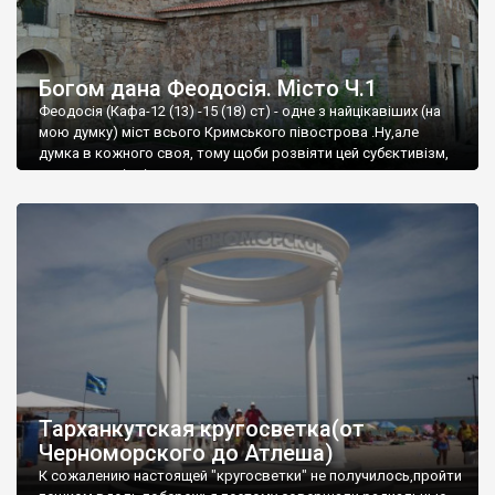
Богом дана Феодосія. Місто Ч.1
Феодосія (Кафа-12 (13) -15 (18) ст) - одне з найцікавіших (на
мою думку) міст всього Кримського півострова .Ну,але
думка в кожного своя, тому щоби розвіяти цей субєктивізм,
запрошую відвідати це
Тарханкутская кругосветка(от
Черноморского до Атлеша)
К сожалению настоящей "кругосветки" не получилось,пройти