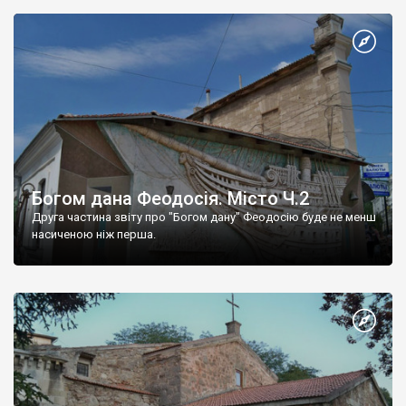
Богом дана Феодосія. Місто Ч.2
Друга частина звіту про "Богом дану" Феодосію буде не менш
насиченою ніж перша.