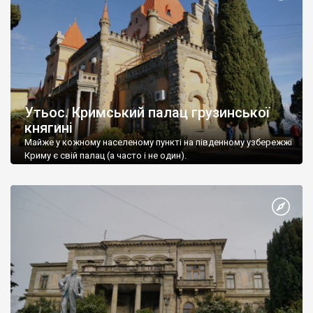
Утьос. Кримський палац грузинської
княгині
Майже у кожному населеному пункті на південному узбережжі
Криму є свій палац (а часто і не один).