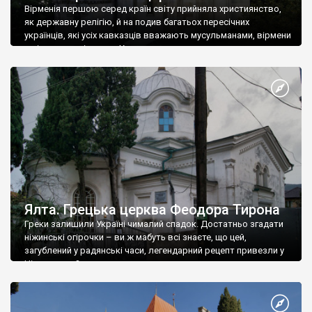
Вірменія першою серед країн світу прийняла християнство,
як державну релігію, й на подив багатьох пересічних
українців, які усіх кавказців вважають мусульманами, вірмени
є відданими вірянами Христа
Ялта. Грецька церква Феодора Тирона
Греки залишили Україні чималий спадок. Достатньо згадати
ніжинські огірочки – ви ж мабуть всі знаєте, що цей,
загублений у радянські часи, легендарний рецепт привезли у
Ніжин греки?