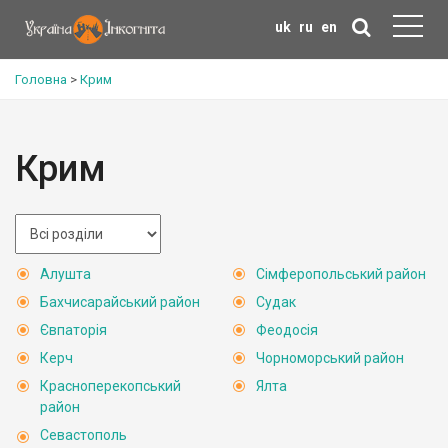
uk
ru
en
Головна
>
Крим
Крим
Алушта
Сімферопольський район
Бахчисарайський район
Судак
Євпаторія
Феодосія
Керч
Чорноморський район
Красноперекопський
Ялта
район
Севастополь