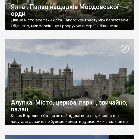
Ялта . Палац нащадків Мордовської
орди
Дивне місто все таки Ялта. Такого контрасту між багатством
і бідністю, між розкішшю і розрухою в Україні більше не
знайдеш.
Алупка. Місто, церква, парк і, звичайно,
палац
Князь Воронцов був чи не найвідомішою людиною свого
часу, але давайте не будемо кривити душею – чи знали ви це
прізвище до відвідин Алупки? Мабуть все таки ні.