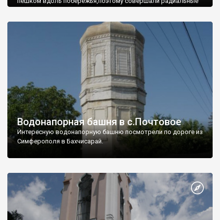
пешком вдоль побережья,поэтому совершали радиальные
вылазки из Оленевки.
Водонапорная башня в с.Почтовое
Интересную водонапорную башню посмотрели по дороге из
Симферополя в Бахчисарай.