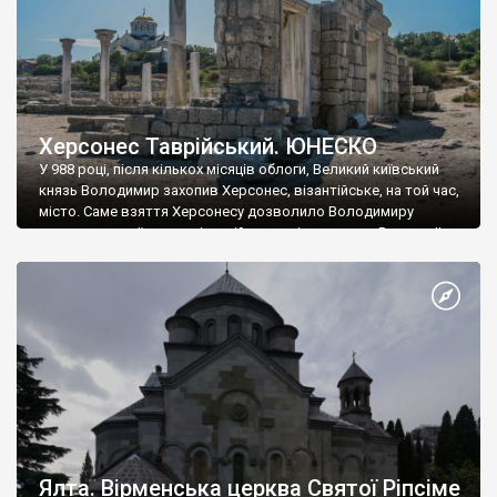
Херсонес Таврійський. ЮНЕСКО
У 988 році, після кількох місяців облоги, Великий київський
князь Володимир захопив Херсонес, візантійське, на той час,
місто. Саме взяття Херсонесу дозволило Володимиру
диктувати свої умови візантійському імператору Василю ІІ, та
одружитися з його дочкою Ганною. Цього ж року, в
Херсонесі Володимир-язичник, став Василем-християнином.
А потім було Хрещення Русі. На честь Херсонесу Таврійського
названо місто […]
Ялта. Вірменська церква Святої Ріпсіме