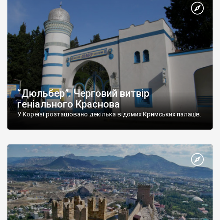
“Дюльбер”. Черговий витвір
геніального Краснова
У Кореїзі розташовано декілька відомих Кримських палаців.