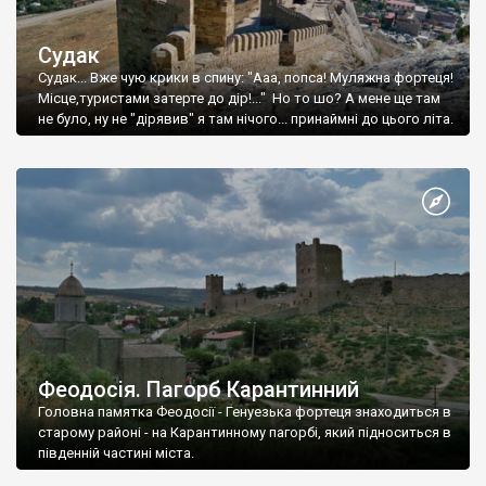
Судак
Судак... Вже чую крики в спину: "Ааа, попса! Муляжна фортеця!
Місце,туристами затерте до дір!..." Но то шо? А мене ще там
не було, ну не "дірявив" я там нічого... принаймні до цього літа.
Феодосія. Пагорб Карантинний
Головна памятка Феодосії - Генуезька фортеця знаходиться в
старому районі - на Карантинному пагорбі, який підноситься в
південній частині міста.