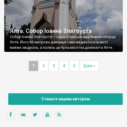
Ялта. Собор Іоанна Златоуста
Собор Іоанна Златоуста – одна із перших мурованих споруд
Ялти. Його 45-метрова дзвіниця і нині видніється в місті
майже звідусіль, а колись це була висотна домінанта Ялти.
1
2
3
4
5
Далі »
Станьте нашим автором