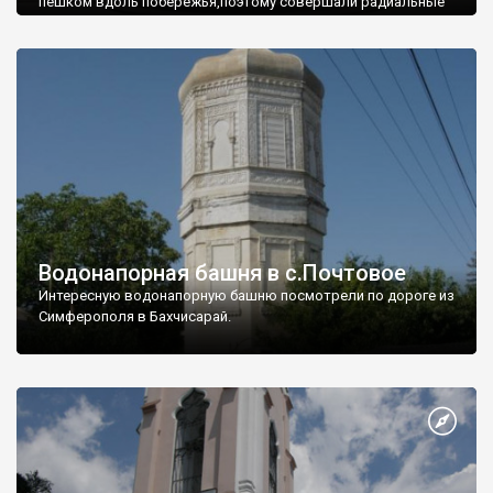
пешком вдоль побережья,поэтому совершали радиальные
вылазки из Оленевки.
Водонапорная башня в с.Почтовое
Интересную водонапорную башню посмотрели по дороге из
Симферополя в Бахчисарай.