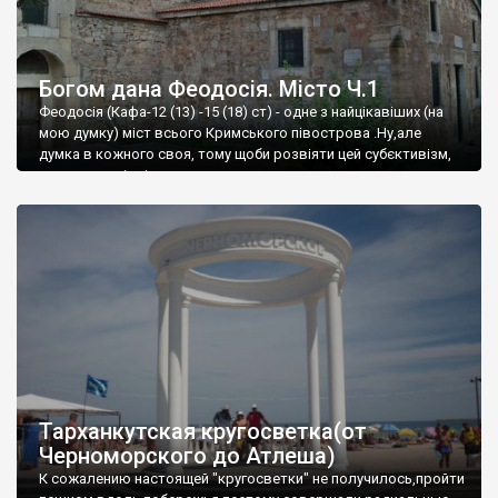
Богом дана Феодосія. Місто Ч.1
Феодосія (Кафа-12 (13) -15 (18) ст) - одне з найцікавіших (на
мою думку) міст всього Кримського півострова .Ну,але
думка в кожного своя, тому щоби розвіяти цей субєктивізм,
запрошую відвідати це
Тарханкутская кругосветка(от
Черноморского до Атлеша)
К сожалению настоящей "кругосветки" не получилось,пройти