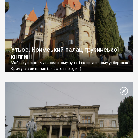
Утьос. Кримський палац грузинської
княгині
Майже у кожному населеному пункті на південному узбережжі
Криму є свій палац (а часто і не один).