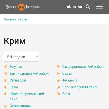
uk
ru
en
Головна
>
Крим
Крим
Алушта
Сімферопольський район
Бахчисарайський район
Судак
Євпаторія
Феодосія
Керч
Чорноморський район
Красноперекопський
Ялта
район
Севастополь