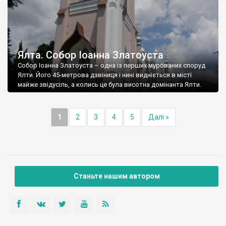
Ялта. Собор Іоанна Златоуста
Собор Іоанна Златоуста – одна із перших мурованих споруд
Ялти. Його 45-метрова дзвіниця і нині видніється в місті
майже звідусіль, а колись це була висотна домінанта Ялти.
1
2
3
4
5
Далі »
Станьте нашим автором