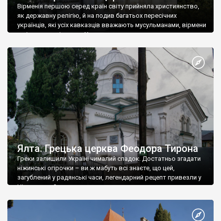
Вірменія першою серед країн світу прийняла християнство,
як державну релігію, й на подив багатьох пересічних
українців, які усіх кавказців вважають мусульманами, вірмени
є відданими вірянами Христа
Ялта. Грецька церква Феодора Тирона
Греки залишили Україні чималий спадок. Достатньо згадати
ніжинські огірочки – ви ж мабуть всі знаєте, що цей,
загублений у радянські часи, легендарний рецепт привезли у
Ніжин греки?