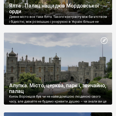
Ялта . Палац нащадків Мордовської
орди
Дивне місто все таки Ялта. Такого контрасту між багатством
і бідністю, між розкішшю і розрухою в Україні більше не
знайдеш.
Алупка. Місто, церква, парк і, звичайно,
палац
Князь Воронцов був чи не найвідомішою людиною свого
часу, але давайте не будемо кривити душею – чи знали ви це
прізвище до відвідин Алупки? Мабуть все таки ні.