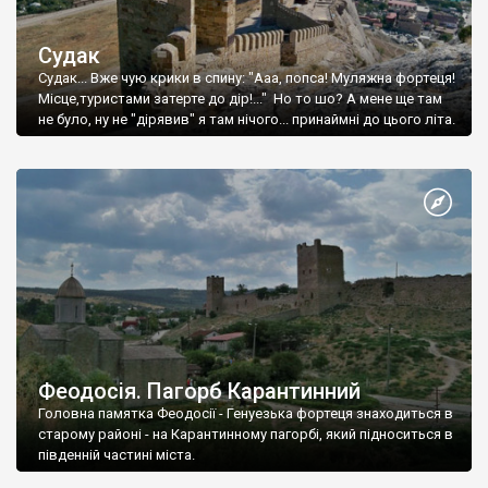
Судак
Судак... Вже чую крики в спину: "Ааа, попса! Муляжна фортеця!
Місце,туристами затерте до дір!..." Но то шо? А мене ще там
не було, ну не "дірявив" я там нічого... принаймні до цього літа.
Феодосія. Пагорб Карантинний
Головна памятка Феодосії - Генуезька фортеця знаходиться в
старому районі - на Карантинному пагорбі, який підноситься в
південній частині міста.