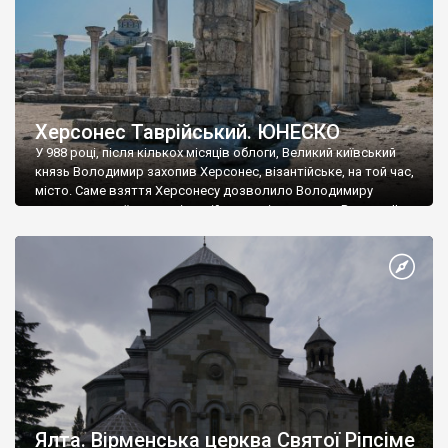
Херсонес Таврійський. ЮНЕСКО
У 988 році, після кількох місяців облоги, Великий київський
князь Володимир захопив Херсонес, візантійське, на той час,
місто. Саме взяття Херсонесу дозволило Володимиру
диктувати свої умови візантійському імператору Василю ІІ, та
одружитися з його дочкою Ганною. Цього ж року, в
Херсонесі Володимир-язичник, став Василем-християнином.
А потім було Хрещення Русі. На честь Херсонесу Таврійського
названо місто […]
Ялта. Вірменська церква Святої Ріпсіме