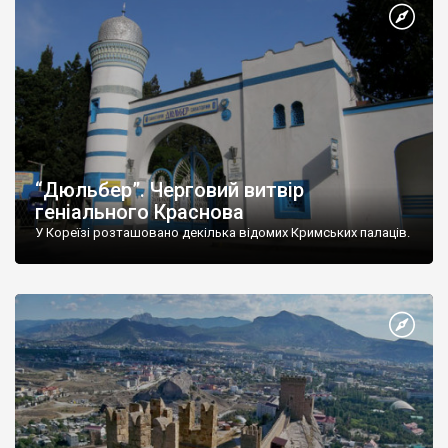
“Дюльбер”. Черговий витвір
геніального Краснова
У Кореїзі розташовано декілька відомих Кримських палаців.