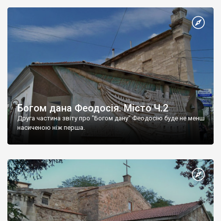
Богом дана Феодосія. Місто Ч.2
Друга частина звіту про "Богом дану" Феодосію буде не менш
насиченою ніж перша.