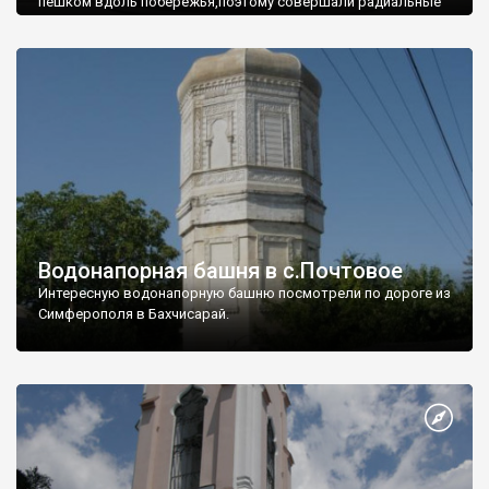
пешком вдоль побережья,поэтому совершали радиальные
вылазки из Оленевки.
Водонапорная башня в с.Почтовое
Интересную водонапорную башню посмотрели по дороге из
Симферополя в Бахчисарай.