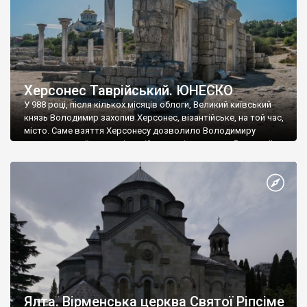
Херсонес Таврійський. ЮНЕСКО
У 988 році, після кількох місяців облоги, Великий київський
князь Володимир захопив Херсонес, візантійське, на той час,
місто. Саме взяття Херсонесу дозволило Володимиру
диктувати свої умови візантійському імператору Василю ІІ, та
одружитися з його дочкою Ганною. Цього ж року, в
Херсонесі Володимир-язичник, став Василем-християнином.
А потім було Хрещення Русі. На честь Херсонесу Таврійського
названо місто […]
Ялта. Вірменська церква Святої Ріпсіме