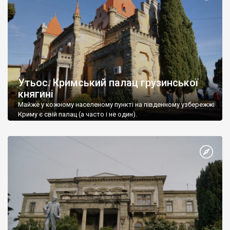
Утьос. Кримський палац грузинської
княгині
Майже у кожному населеному пункті на південному узбережжі
Криму є свій палац (а часто і не один).