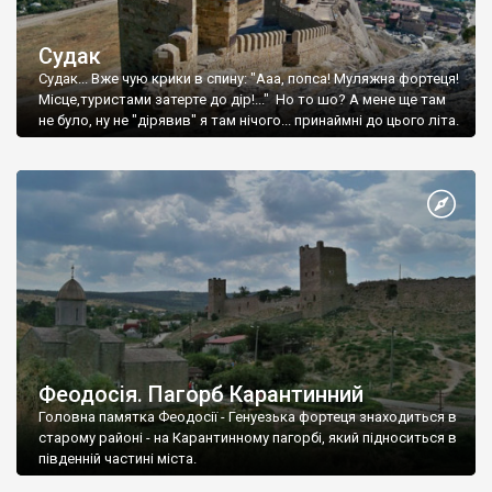
Судак
Судак... Вже чую крики в спину: "Ааа, попса! Муляжна фортеця!
Місце,туристами затерте до дір!..." Но то шо? А мене ще там
не було, ну не "дірявив" я там нічого... принаймні до цього літа.
Феодосія. Пагорб Карантинний
Головна памятка Феодосії - Генуезька фортеця знаходиться в
старому районі - на Карантинному пагорбі, який підноситься в
південній частині міста.