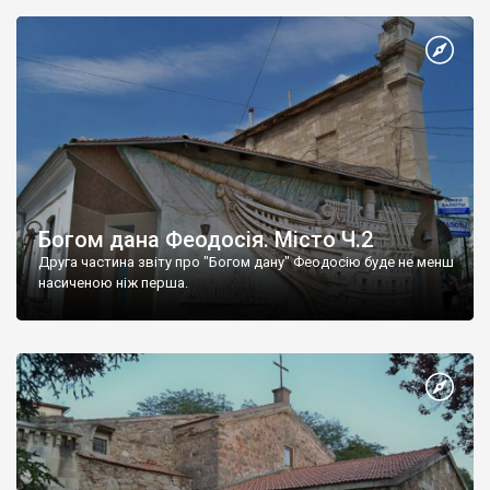
Богом дана Феодосія. Місто Ч.2
Друга частина звіту про "Богом дану" Феодосію буде не менш
насиченою ніж перша.