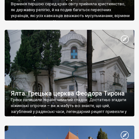
Вірменія першою серед країн світу прийняла християнство,
як державну релігію, й на подив багатьох пересічних
українців, які усіх кавказців вважають мусульманами, вірмени
є відданими вірянами Христа
Ялта. Грецька церква Феодора Тирона
Греки залишили Україні чималий спадок. Достатньо згадати
ніжинські огірочки – ви ж мабуть всі знаєте, що цей,
загублений у радянські часи, легендарний рецепт привезли у
Ніжин греки?