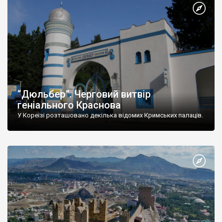
“Дюльбер”. Черговий витвір
геніального Краснова
У Кореїзі розташовано декілька відомих Кримських палаців.