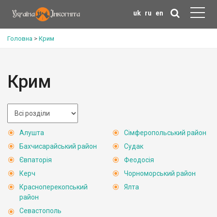
uk
ru
en
Головна
>
Крим
Крим
Алушта
Сімферопольський район
Бахчисарайський район
Судак
Євпаторія
Феодосія
Керч
Чорноморський район
Красноперекопський
Ялта
район
Севастополь