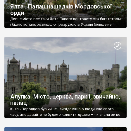
Ялта . Палац нащадків Мордовської
орди
Дивне місто все таки Ялта. Такого контрасту між багатством
і бідністю, між розкішшю і розрухою в Україні більше не
знайдеш.
Алупка. Місто, церква, парк і, звичайно,
палац
Князь Воронцов був чи не найвідомішою людиною свого
часу, але давайте не будемо кривити душею – чи знали ви це
прізвище до відвідин Алупки? Мабуть все таки ні.