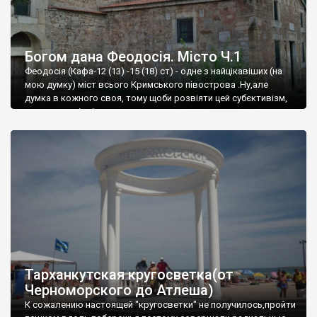
Богом дана Феодосія. Місто Ч.1
Феодосія (Кафа-12 (13) -15 (18) ст) - одне з найцікавіших (на
мою думку) міст всього Кримського півострова .Ну,але
думка в кожного своя, тому щоби розвіяти цей субєктивізм,
запрошую відвідати це
Тарханкутская кругосветка(от
Черноморского до Атлеша)
К сожалению настоящей "кругосветки" не получилось,пройти