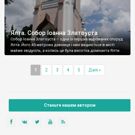
Ялта. Собор Іоанна Златоуста
Собор Іоанна Златоуста – одна із перших мурованих споруд
Ялти. Його 45-метрова дзвіниця і нині видніється в місті
майже звідусіль, а колись це була висотна домінанта Ялти.
1
2
3
4
5
Далі »
Станьте нашим автором