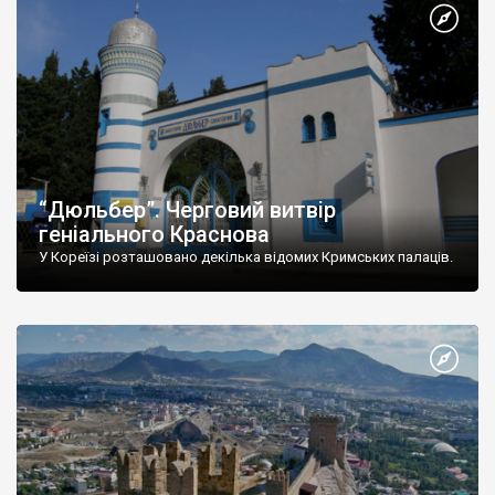
“Дюльбер”. Черговий витвір
геніального Краснова
У Кореїзі розташовано декілька відомих Кримських палаців.