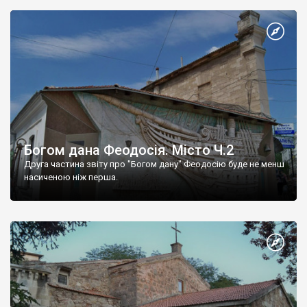
Богом дана Феодосія. Місто Ч.2
Друга частина звіту про "Богом дану" Феодосію буде не менш
насиченою ніж перша.