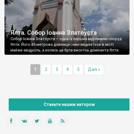
Ялта. Собор Іоанна Златоуста
Собор Іоанна Златоуста – одна із перших мурованих споруд
Ялти. Його 45-метрова дзвіниця і нині видніється в місті
майже звідусіль, а колись це була висотна домінанта Ялти.
1
2
3
4
5
Далі »
Станьте нашим автором