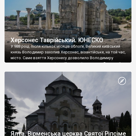
Херсонес Таврійський. ЮНЕСКО
У 988 році, після кількох місяців облоги, Великий київський
князь Володимир захопив Херсонес, візантійське, на той час,
місто. Саме взяття Херсонесу дозволило Володимиру
диктувати свої умови візантійському імператору Василю ІІ, та
одружитися з його дочкою Ганною. Цього ж року, в
Херсонесі Володимир-язичник, став Василем-християнином.
А потім було Хрещення Русі. На честь Херсонесу Таврійського
названо місто […]
Ялта. Вірменська церква Святої Ріпсіме