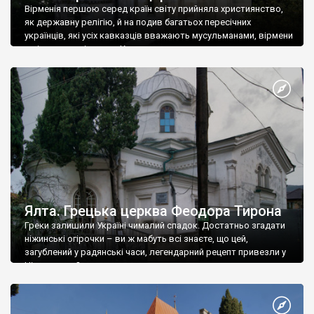
Вірменія першою серед країн світу прийняла християнство,
як державну релігію, й на подив багатьох пересічних
українців, які усіх кавказців вважають мусульманами, вірмени
є відданими вірянами Христа
Ялта. Грецька церква Феодора Тирона
Греки залишили Україні чималий спадок. Достатньо згадати
ніжинські огірочки – ви ж мабуть всі знаєте, що цей,
загублений у радянські часи, легендарний рецепт привезли у
Ніжин греки?