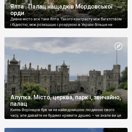
Ялта . Палац нащадків Мордовської
орди
Дивне місто все таки Ялта. Такого контрасту між багатством
і бідністю, між розкішшю і розрухою в Україні більше не
знайдеш.
Алупка. Місто, церква, парк і, звичайно,
палац
Князь Воронцов був чи не найвідомішою людиною свого
часу, але давайте не будемо кривити душею – чи знали ви це
прізвище до відвідин Алупки? Мабуть все таки ні.