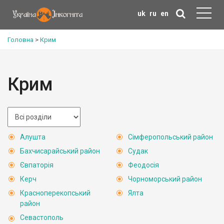
uk
ru
en
Головна
>
Крим
Крим
Алушта
Сімферопольський район
Бахчисарайський район
Судак
Євпаторія
Феодосія
Керч
Чорноморський район
Красноперекопський
Ялта
район
Севастополь