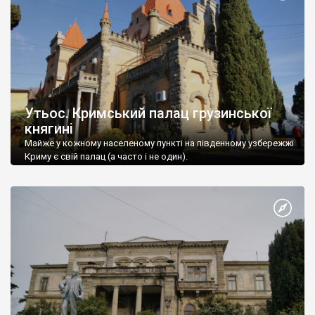
Утьос. Кримський палац грузинської
княгині
Майже у кожному населеному пункті на південному узбережжі
Криму є свій палац (а часто і не один).