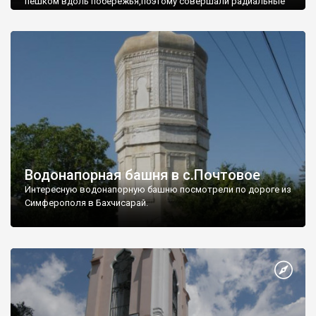
пешком вдоль побережья,поэтому совершали радиальные
вылазки из Оленевки.
Водонапорная башня в с.Почтовое
Интересную водонапорную башню посмотрели по дороге из
Симферополя в Бахчисарай.