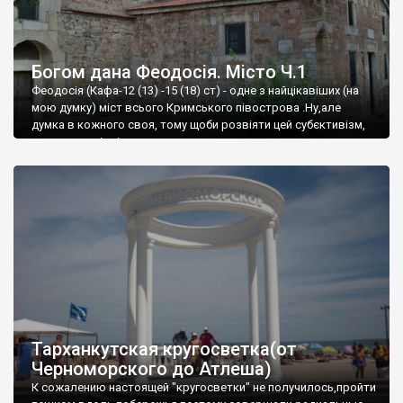
Богом дана Феодосія. Місто Ч.1
Феодосія (Кафа-12 (13) -15 (18) ст) - одне з найцікавіших (на
мою думку) міст всього Кримського півострова .Ну,але
думка в кожного своя, тому щоби розвіяти цей субєктивізм,
запрошую відвідати це
Тарханкутская кругосветка(от
Черноморского до Атлеша)
К сожалению настоящей "кругосветки" не получилось,пройти