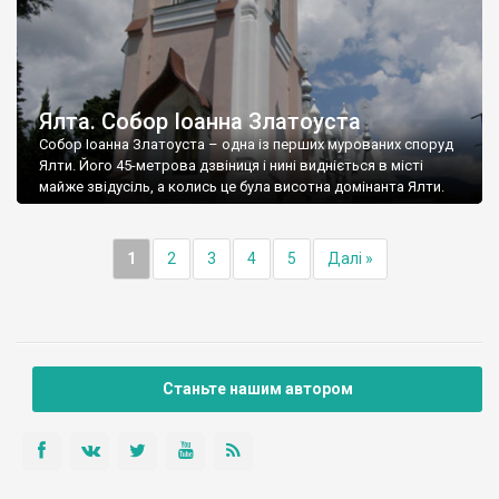
Ялта. Собор Іоанна Златоуста
Собор Іоанна Златоуста – одна із перших мурованих споруд
Ялти. Його 45-метрова дзвіниця і нині видніється в місті
майже звідусіль, а колись це була висотна домінанта Ялти.
1
2
3
4
5
Далі »
Станьте нашим автором