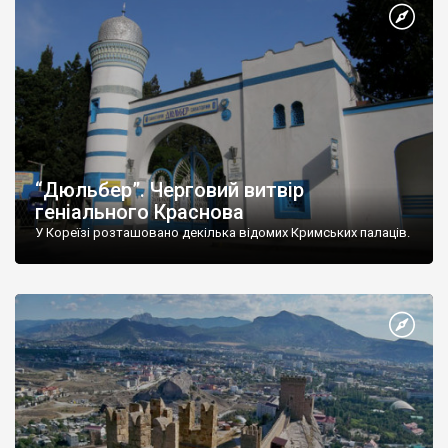
“Дюльбер”. Черговий витвір
геніального Краснова
У Кореїзі розташовано декілька відомих Кримських палаців.