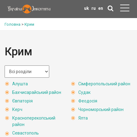
uk
ru
en
Головна
>
Крим
Крим
Алушта
Сімферопольський район
Бахчисарайський район
Судак
Євпаторія
Феодосія
Керч
Чорноморський район
Красноперекопський
Ялта
район
Севастополь