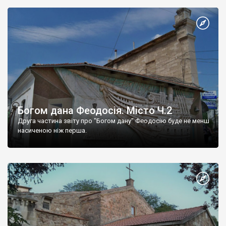
Богом дана Феодосія. Місто Ч.2
Друга частина звіту про "Богом дану" Феодосію буде не менш
насиченою ніж перша.