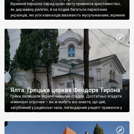
Вірменія першою серед країн світу прийняла християнство,
як державну релігію, й на подив багатьох пересічних
українців, які усіх кавказців вважають мусульманами, вірмени
є відданими вірянами Христа
Ялта. Грецька церква Феодора Тирона
Греки залишили Україні чималий спадок. Достатньо згадати
ніжинські огірочки – ви ж мабуть всі знаєте, що цей,
загублений у радянські часи, легендарний рецепт привезли у
Ніжин греки?