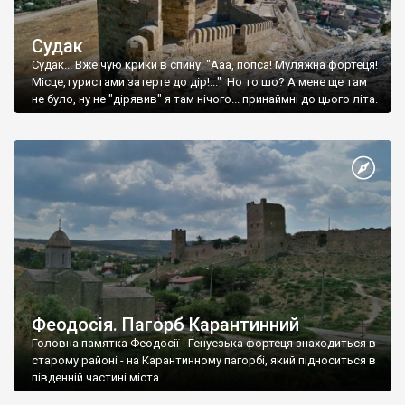
Судак
Судак... Вже чую крики в спину: "Ааа, попса! Муляжна фортеця!
Місце,туристами затерте до дір!..." Но то шо? А мене ще там
не було, ну не "дірявив" я там нічого... принаймні до цього літа.
Феодосія. Пагорб Карантинний
Головна памятка Феодосії - Генуезька фортеця знаходиться в
старому районі - на Карантинному пагорбі, який підноситься в
південній частині міста.