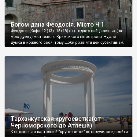
Богом дана Феодосія. Місто Ч.1
Феодосія (Кафа-12 (13) -15 (18) ст) - одне з найцікавіших (на
мою думку) міст всього Кримського півострова .Ну,але
думка в кожного своя, тому щоби розвіяти цей субєктивізм,
запрошую відвідати це
Тарханкутская кругосветка(от
Черноморского до Атлеша)
К сожалению настоящей "кругосветки" не получилось,пройти