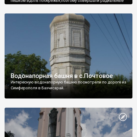
пешком вдоль побережья,поэтому совершали радиальные
вылазки из Оленевки.
Водонапорная башня в с.Почтовое
Интересную водонапорную башню посмотрели по дороге из
Симферополя в Бахчисарай.