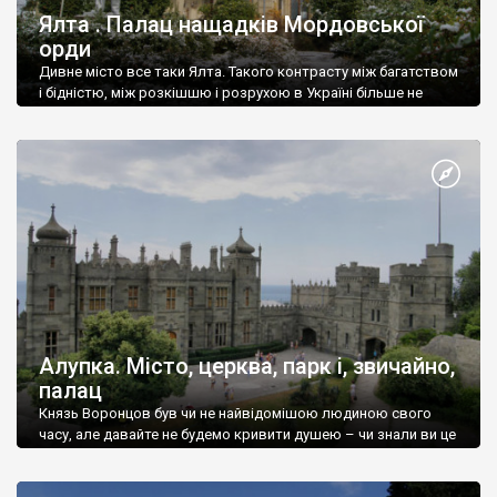
Ялта . Палац нащадків Мордовської
орди
Дивне місто все таки Ялта. Такого контрасту між багатством
і бідністю, між розкішшю і розрухою в Україні більше не
знайдеш.
Алупка. Місто, церква, парк і, звичайно,
палац
Князь Воронцов був чи не найвідомішою людиною свого
часу, але давайте не будемо кривити душею – чи знали ви це
прізвище до відвідин Алупки? Мабуть все таки ні.