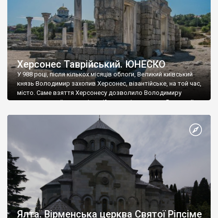
Херсонес Таврійський. ЮНЕСКО
У 988 році, після кількох місяців облоги, Великий київський
князь Володимир захопив Херсонес, візантійське, на той час,
місто. Саме взяття Херсонесу дозволило Володимиру
диктувати свої умови візантійському імператору Василю ІІ, та
одружитися з його дочкою Ганною. Цього ж року, в
Херсонесі Володимир-язичник, став Василем-християнином.
А потім було Хрещення Русі. На честь Херсонесу Таврійського
названо місто […]
Ялта. Вірменська церква Святої Ріпсіме