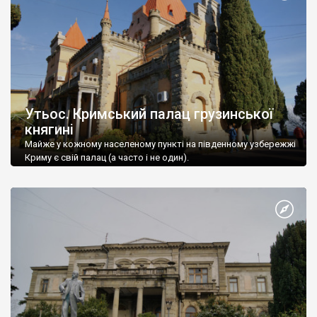
Утьос. Кримський палац грузинської
княгині
Майже у кожному населеному пункті на південному узбережжі
Криму є свій палац (а часто і не один).