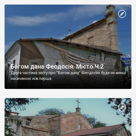
Богом дана Феодосія. Місто Ч.2
Друга частина звіту про "Богом дану" Феодосію буде не менш
насиченою ніж перша.