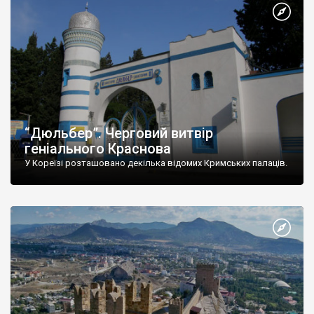
“Дюльбер”. Черговий витвір
геніального Краснова
У Кореїзі розташовано декілька відомих Кримських палаців.