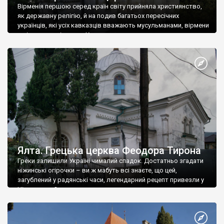
Вірменія першою серед країн світу прийняла християнство,
як державну релігію, й на подив багатьох пересічних
українців, які усіх кавказців вважають мусульманами, вірмени
є відданими вірянами Христа
Ялта. Грецька церква Феодора Тирона
Греки залишили Україні чималий спадок. Достатньо згадати
ніжинські огірочки – ви ж мабуть всі знаєте, що цей,
загублений у радянські часи, легендарний рецепт привезли у
Ніжин греки?