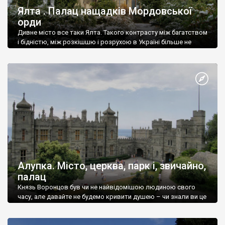
Ялта . Палац нащадків Мордовської
орди
Дивне місто все таки Ялта. Такого контрасту між багатством
і бідністю, між розкішшю і розрухою в Україні більше не
знайдеш.
Алупка. Місто, церква, парк і, звичайно,
палац
Князь Воронцов був чи не найвідомішою людиною свого
часу, але давайте не будемо кривити душею – чи знали ви це
прізвище до відвідин Алупки? Мабуть все таки ні.