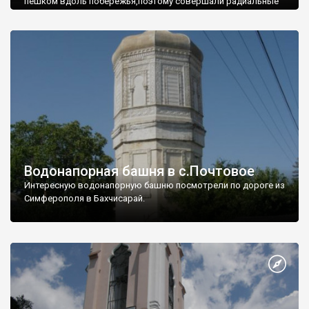
пешком вдоль побережья,поэтому совершали радиальные
вылазки из Оленевки.
Водонапорная башня в с.Почтовое
Интересную водонапорную башню посмотрели по дороге из
Симферополя в Бахчисарай.