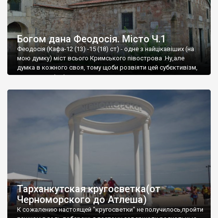
Богом дана Феодосія. Місто Ч.1
Феодосія (Кафа-12 (13) -15 (18) ст) - одне з найцікавіших (на
мою думку) міст всього Кримського півострова .Ну,але
думка в кожного своя, тому щоби розвіяти цей субєктивізм,
запрошую відвідати це
Тарханкутская кругосветка(от
Черноморского до Атлеша)
К сожалению настоящей "кругосветки" не получилось,пройти