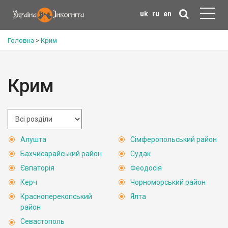
uk
ru
en
Головна
>
Крим
Крим
Алушта
Сімферопольський район
Бахчисарайський район
Судак
Євпаторія
Феодосія
Керч
Чорноморський район
Красноперекопський
Ялта
район
Севастополь