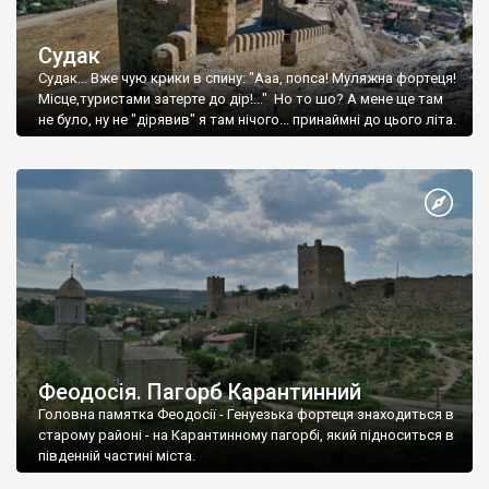
Судак
Судак... Вже чую крики в спину: "Ааа, попса! Муляжна фортеця!
Місце,туристами затерте до дір!..." Но то шо? А мене ще там
не було, ну не "дірявив" я там нічого... принаймні до цього літа.
Феодосія. Пагорб Карантинний
Головна памятка Феодосії - Генуезька фортеця знаходиться в
старому районі - на Карантинному пагорбі, який підноситься в
південній частині міста.