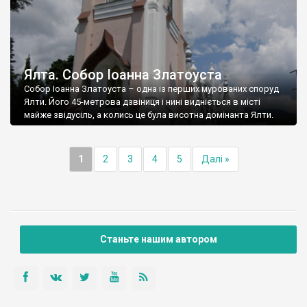
Ялта. Собор Іоанна Златоуста
Собор Іоанна Златоуста – одна із перших мурованих споруд
Ялти. Його 45-метрова дзвіниця і нині видніється в місті
майже звідусіль, а колись це була висотна домінанта Ялти.
1
2
3
4
5
Далі »
Станьте нашим автором