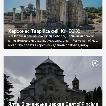
Херсонес Таврійський. ЮНЕСКО
У 988 році, після кількох місяців облоги, Великий київський
князь Володимир захопив Херсонес, візантійське, на той час,
місто. Саме взяття Херсонесу дозволило Володимиру
диктувати свої умови візантійському імператору Василю ІІ, та
одружитися з його дочкою Ганною. Цього ж року, в
Херсонесі Володимир-язичник, став Василем-християнином.
А потім було Хрещення Русі. На честь Херсонесу Таврійського
названо місто […]
Ялта. Вірменська церква Святої Ріпсіме