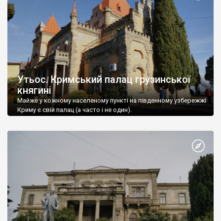
Утьос. Кримський палац грузинської
княгині
Майже у кожному населеному пункті на південному узбережжі
Криму є свій палац (а часто і не один).