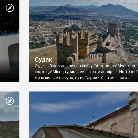
Судак
Судак... Вже чую крики в спину: "Ааа, попса! Муляжна
фортеця! Місце,туристами затерте до дір!..." Но то шо
мене ще там не було, ну не "дірявив" я там нічого...
принаймні до цього літа.