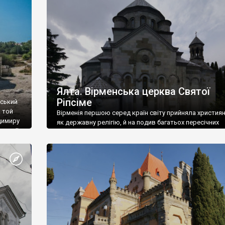
ефактів
називаються «повстяками» (postaki)…” “Вино. Крим
єкту
виробляє відмінне вино і його вдосталь: воно все ду
го».
легке біле і дуже […]
ти та
Ялта. Вірменська церква Святої
Ріпсіме
вський
 той
Вірменія першою серед країн світу прийняла христия
димиру
як державну релігію, й на подив багатьох пересічних
илю ІІ,
українців, які усіх кавказців вважають мусульманами,
 в
вірмени є відданими вірянами Христа