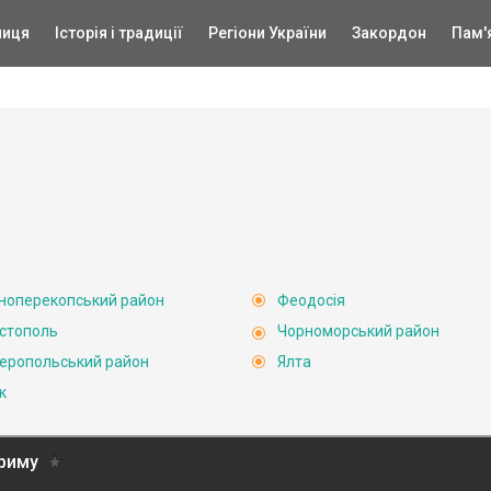
ниця
Історія і традиції
Регіони України
Закордон
Пам'
ноперекопський район
Феодосія
стополь
Чорноморський район
еропольський район
Ялта
к