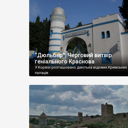
“Дюльбер”. Черговий витвір
геніального Краснова
У Кореїзі розташовано декілька відомих Кримських
палаців.