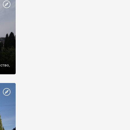
же
нство,