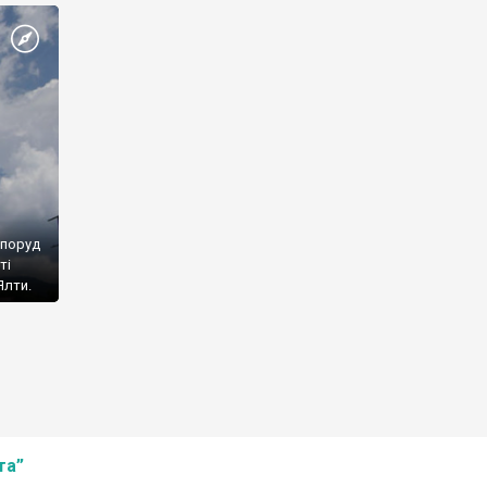
споруд
ті
Ялти.
та”