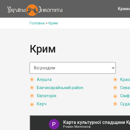
Крам
Головна
>
Крим
Крим
Алушта
Крас
Бахчисарайський район
Сева
Євпаторія
Сімф
Керч
Суда