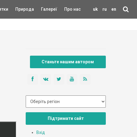
ятки
Природа
Галереї
Про нас
uk
ru
en
Станьте нашим автором
Підтримати сайт
Вхід