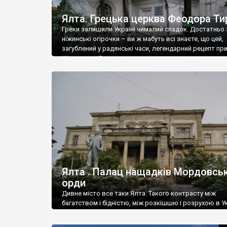
Ялта. Грецька церква Феодора Ти
Греки залишили Україні чималий спадок. Достатньо 
ніжинські огірочки – ви ж мабуть всі знаєте, що цей,
загублений у радянські часи, легендарний рецепт пр
Ніжин греки?
Ялта . Палац нащадків Мордовськ
орди
Дивне місто все таки Ялта. Такого контрасту між
багатством і бідністю, між розкішшю і розрухою в Ук
більше не знайдеш.