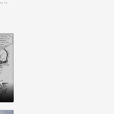
им та
ора і
є
го типу,
ей-
рний
ста:
 райони
від 2
I
і,
рукти,
 котрі