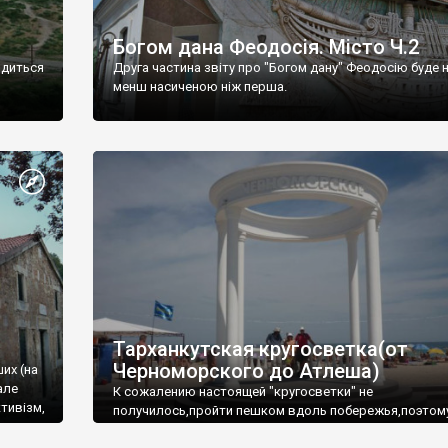
Богом дана Феодосія. Місто Ч.2
одиться
Друга частина звіту про "Богом дану" Феодосію буде 
менш насиченою ніж перша.
Тарханкутская кругосветка(от
Черноморского до Атлеша)
ших (на
але
К сожалению настоящей "кругосветки" не
тивізм,
получилось,пройти пешком вдоль побережья,поэтом
совершали радиальные вылазки из Оленевки.