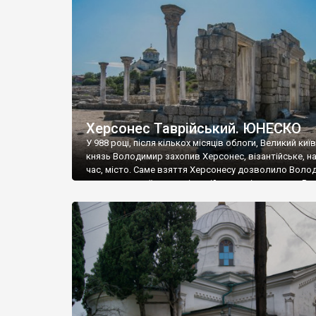
музею «Новгородський музей-заповідник» сотні арт
візантійської доби. Раритети викрадені з фондів об’
культурної спадщини ЮНЕСКО «Херсонеса Таврійсько
Офіційно – на виставку «Золото Візантії», але експер
влада в Україні вважають це лише […]
Херсонес Таврійський. ЮНЕСКО
У 988 році, після кількох місяців облоги, Великий киї
князь Володимир захопив Херсонес, візантійське, на
час, місто. Саме взяття Херсонесу дозволило Воло
диктувати свої умови візантійському імператору Вас
та одружитися з його дочкою Ганною. Цього ж року,
Херсонесі Володимир-язичник, став Василем-
християнином. А потім було Хрещення Русі. На честь
Херсонесу Таврійського названо місто […]