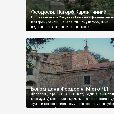
Феодосія. Пагорб Карантинний
Головна памятка Феодосії - Генуезька фортеця знах
в старому районі - на Карантинному пагорбі, який
підноситься в південній частині міста.
Богом дана Феодосія. Місто Ч.1
Феодосія (Кафа-12 (13) -15 (18) ст) - одне з найцікаві
мою думку) міст всього Кримського півострова .Ну,
думка в кожного своя, тому щоби розвіяти цей субєк
запрошую відвідати це