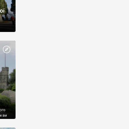
ої
ого
и ви