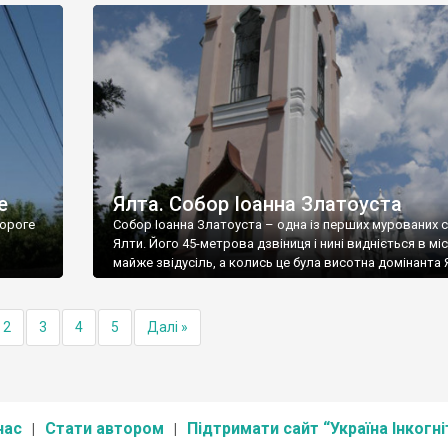
е
Ялта. Собор Іоанна Златоуста
ороге
Собор Іоанна Златоуста – одна із перших мурованих 
Ялти. Його 45-метрова дзвіниця і нині видніється в міс
майже звідусіль, а колись це була висотна домінанта 
2
3
4
5
Далі »
нас
Стати автором
Підтримати сайт “Україна Інкогні