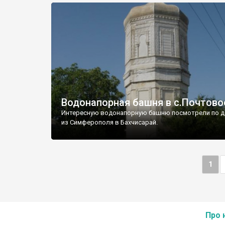
Водонапорная башня в с.Почтово
Интересную водонапорную башню посмотрели по д
из Симферополя в Бахчисарай.
1
Про 