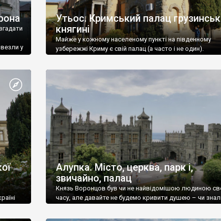
рона
Утьос. Кримський палац грузинськ
княгині
згадати
Майже у кожному населеному пункті на південному
ивезли у
узбережжі Криму є свій палац (а часто і не один).
ої
Алупка. Місто, церква, парк і,
звичайно, палац
Князь Воронцов був чи не найвідомішою людиною св
раїні
часу, але давайте не будемо кривити душею – чи знал
це прізвище до відвідин Алупки? Мабуть все таки ні.