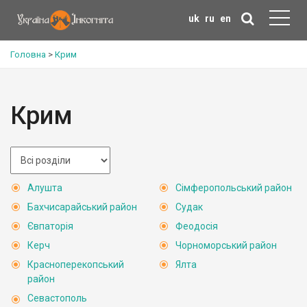
uk
ru
en
Головна
>
Крим
Крим
Алушта
Сімферопольський район
Бахчисарайський район
Судак
Євпаторія
Феодосія
Керч
Чорноморський район
Красноперекопський
Ялта
район
Севастополь