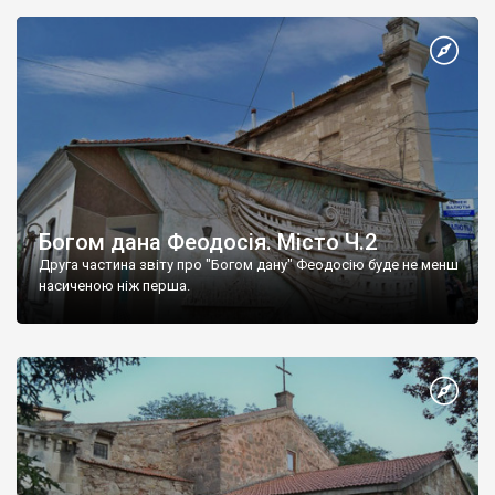
Богом дана Феодосія. Місто Ч.2
Друга частина звіту про "Богом дану" Феодосію буде не менш
насиченою ніж перша.