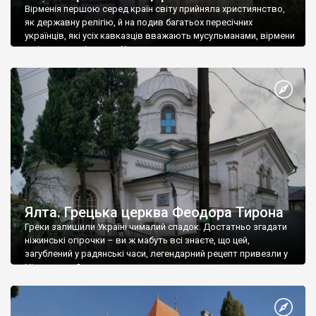
Вірменія першою серед країн світу прийняла християнство,
як державну релігію, й на подив багатьох пересічних
українців, які усіх кавказців вважають мусульманами, вірмени
є відданими вірянами Христа
Ялта. Грецька церква Феодора Тирона
Греки залишили Україні чималий спадок. Достатньо згадати
ніжинські огірочки – ви ж мабуть всі знаєте, що цей,
загублений у радянські часи, легендарний рецепт привезли у
Ніжин греки?