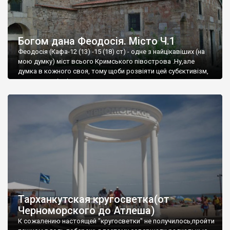
Богом дана Феодосія. Місто Ч.1
Феодосія (Кафа-12 (13) -15 (18) ст) - одне з найцікавіших (на
мою думку) міст всього Кримського півострова .Ну,але
думка в кожного своя, тому щоби розвіяти цей субєктивізм,
запрошую відвідати це
Тарханкутская кругосветка(от
Черноморского до Атлеша)
К сожалению настоящей "кругосветки" не получилось,пройти