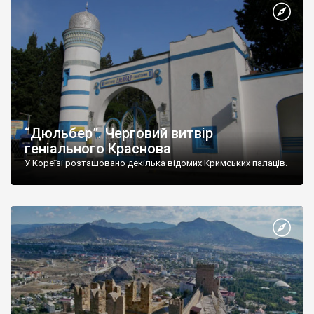
“Дюльбер”. Черговий витвір
геніального Краснова
У Кореїзі розташовано декілька відомих Кримських палаців.