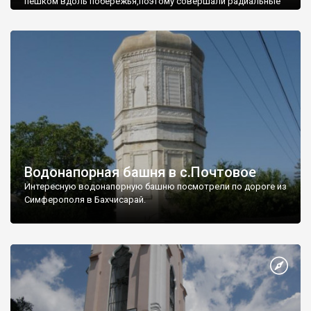
пешком вдоль побережья,поэтому совершали радиальные
вылазки из Оленевки.
Водонапорная башня в с.Почтовое
Интересную водонапорную башню посмотрели по дороге из
Симферополя в Бахчисарай.