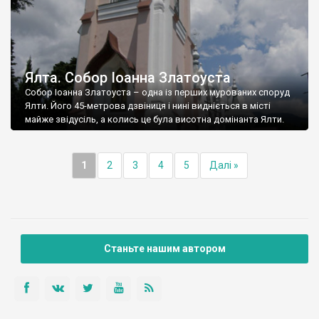
Ялта. Собор Іоанна Златоуста
Собор Іоанна Златоуста – одна із перших мурованих споруд
Ялти. Його 45-метрова дзвіниця і нині видніється в місті
майже звідусіль, а колись це була висотна домінанта Ялти.
1
2
3
4
5
Далі »
Станьте нашим автором