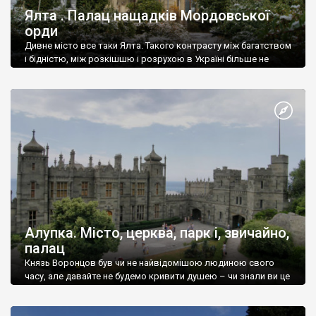
Ялта . Палац нащадків Мордовської
орди
Дивне місто все таки Ялта. Такого контрасту між багатством
і бідністю, між розкішшю і розрухою в Україні більше не
знайдеш.
Алупка. Місто, церква, парк і, звичайно,
палац
Князь Воронцов був чи не найвідомішою людиною свого
часу, але давайте не будемо кривити душею – чи знали ви це
прізвище до відвідин Алупки? Мабуть все таки ні.