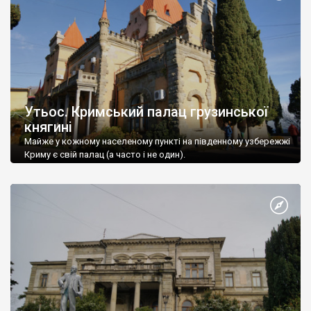
Утьос. Кримський палац грузинської
княгині
Майже у кожному населеному пункті на південному узбережжі
Криму є свій палац (а часто і не один).