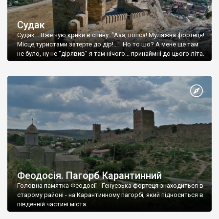
Судак
Судак... Вже чую крики в спину: "Ааа, попса! Муляжна фортеця!
Місце,туристами затерте до дір!..." Но то шо? А мене ще там
не було, ну не "дірявив" я там нічого... принаймні до цього літа.
Феодосія. Пагорб Карантинний
Головна памятка Феодосії - Генуезька фортеця знаходиться в
старому районі - на Карантинному пагорбі, який підноситься в
південній частині міста.