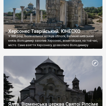
Херсонес Таврійський. ЮНЕСКО
У 988 році, після кількох місяців облоги, Великий київський
князь Володимир захопив Херсонес, візантійське, на той час,
місто. Саме взяття Херсонесу дозволило Володимиру
диктувати свої умови візантійському імператору Василю ІІ, та
одружитися з його дочкою Ганною. Цього ж року, в
Херсонесі Володимир-язичник, став Василем-християнином.
А потім було Хрещення Русі. На честь Херсонесу Таврійського
названо місто […]
Ялта. Вірменська церква Святої Ріпсіме