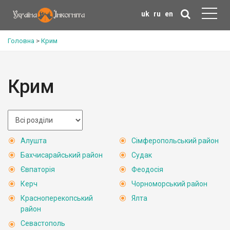
uk
ru
en
Головна
>
Крим
Крим
Алушта
Сімферопольський район
Бахчисарайський район
Судак
Євпаторія
Феодосія
Керч
Чорноморський район
Красноперекопський
Ялта
район
Севастополь