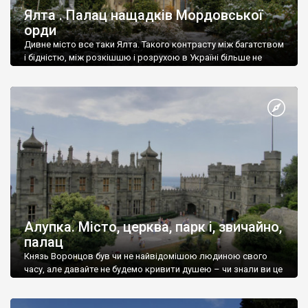
Ялта . Палац нащадків Мордовської
орди
Дивне місто все таки Ялта. Такого контрасту між багатством
і бідністю, між розкішшю і розрухою в Україні більше не
знайдеш.
Алупка. Місто, церква, парк і, звичайно,
палац
Князь Воронцов був чи не найвідомішою людиною свого
часу, але давайте не будемо кривити душею – чи знали ви це
прізвище до відвідин Алупки? Мабуть все таки ні.