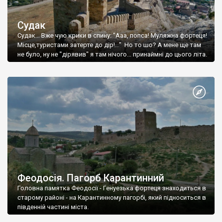
Судак
Судак... Вже чую крики в спину: "Ааа, попса! Муляжна фортеця!
Місце,туристами затерте до дір!..." Но то шо? А мене ще там
не було, ну не "дірявив" я там нічого... принаймні до цього літа.
Феодосія. Пагорб Карантинний
Головна памятка Феодосії - Генуезька фортеця знаходиться в
старому районі - на Карантинному пагорбі, який підноситься в
південній частині міста.