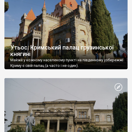
Утьос. Кримський палац грузинської
княгині
Майже у кожному населеному пункті на південному узбережжі
Криму є свій палац (а часто і не один).