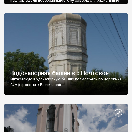
пешком вдоль побережья,поэтому совершали радиальные
вылазки из Оленевки.
Водонапорная башня в с.Почтовое
Интересную водонапорную башню посмотрели по дороге из
Симферополя в Бахчисарай.