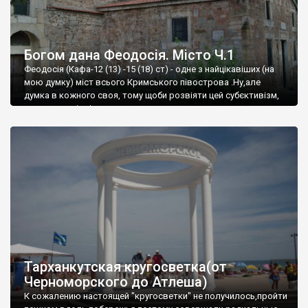
Богом дана Феодосія. Місто Ч.1
Феодосія (Кафа-12 (13) -15 (18) ст) - одне з найцікавіших (на
мою думку) міст всього Кримського півострова .Ну,але
думка в кожного своя, тому щоби розвіяти цей субєктивізм,
запрошую відвідати це
Тарханкутская кругосветка(от
Черноморского до Атлеша)
К сожалению настоящей "кругосветки" не получилось,пройти