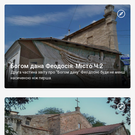
Богом дана Феодосія. Місто Ч.2
Друга частина звіту про "Богом дану" Феодосію буде не менш
насиченою ніж перша.