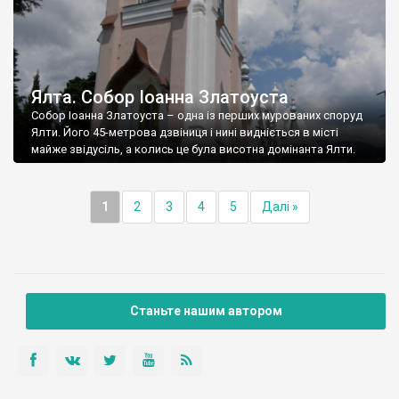
Ялта. Собор Іоанна Златоуста
Собор Іоанна Златоуста – одна із перших мурованих споруд
Ялти. Його 45-метрова дзвіниця і нині видніється в місті
майже звідусіль, а колись це була висотна домінанта Ялти.
1
2
3
4
5
Далі »
Станьте нашим автором