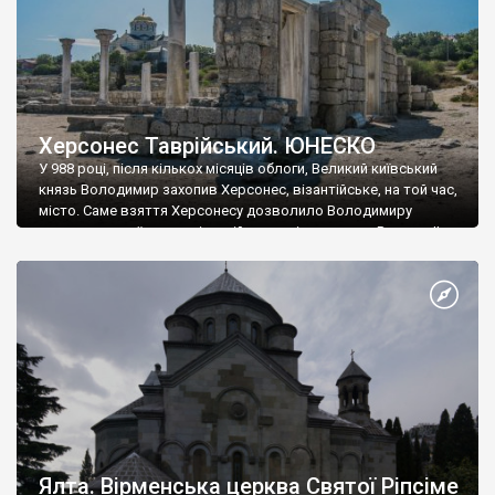
Херсонес Таврійський. ЮНЕСКО
У 988 році, після кількох місяців облоги, Великий київський
князь Володимир захопив Херсонес, візантійське, на той час,
місто. Саме взяття Херсонесу дозволило Володимиру
диктувати свої умови візантійському імператору Василю ІІ, та
одружитися з його дочкою Ганною. Цього ж року, в
Херсонесі Володимир-язичник, став Василем-християнином.
А потім було Хрещення Русі. На честь Херсонесу Таврійського
названо місто […]
Ялта. Вірменська церква Святої Ріпсіме