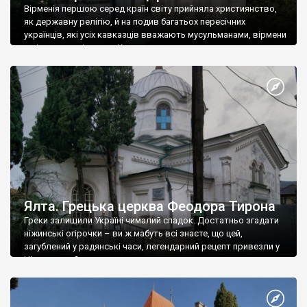
Вірменія першою серед країн світу прийняла християнство,
як державну релігію, й на подив багатьох пересічних
українців, які усіх кавказців вважають мусульманами, вірмени
є відданими вірянами Христа
Ялта. Грецька церква Феодора Тирона
Греки залишили Україні чималий спадок. Достатньо згадати
ніжинські огірочки – ви ж мабуть всі знаєте, що цей,
загублений у радянські часи, легендарний рецепт привезли у
Ніжин греки?