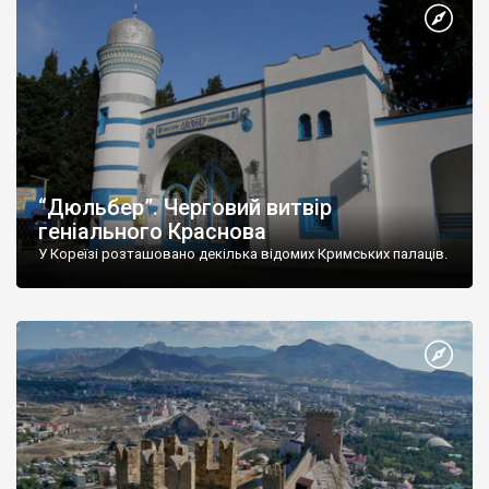
“Дюльбер”. Черговий витвір
геніального Краснова
У Кореїзі розташовано декілька відомих Кримських палаців.