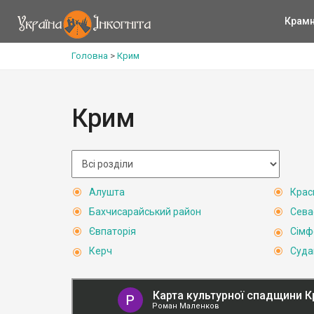
Крам
Головна
>
Крим
Крим
Алушта
Крас
Бахчисарайський район
Сева
Євпаторія
Сімф
Керч
Суда