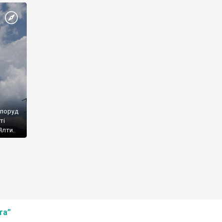
споруд
ті
Ялти.
та”