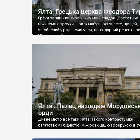
Ялта. Грецька церква Феодора Ти
Греки залишили Україні чималий спадок. Достатньо 
ніжинські огірочки – ви ж мабуть всі знаєте, що цей,
загублений у радянські часи, легендарний рецепт пр
Ніжин греки?
Ялта . Палац нащадків Мордовськ
орди
Дивне місто все таки Ялта. Такого контрасту між
багатством і бідністю, між розкішшю і розрухою в Ук
більше не знайдеш.