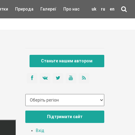
ятки
Природа
Галереї
Про нас
uk
ru
en
Станьте нашим автором
Підтримати сайт
Вхід