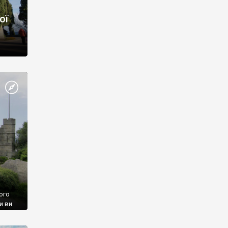
ої
ого
и ви