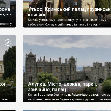
рона
Утьос. Кримський палац грузинськ
княгині
згадати
Майже у кожному населеному пункті на південному
ивезли у
узбережжі Криму є свій палац (а часто і не один).
ої
Алупка. Місто, церква, парк і,
звичайно, палац
Князь Воронцов був чи не найвідомішою людиною св
раїні
часу, але давайте не будемо кривити душею – чи знал
це прізвище до відвідин Алупки? Мабуть все таки ні.