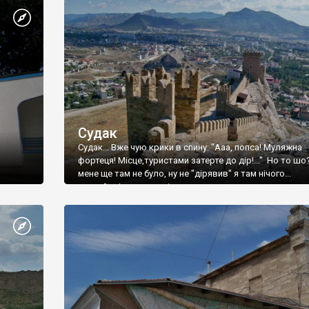
Судак
Судак... Вже чую крики в спину: "Ааа, попса! Муляжна
фортеця! Місце,туристами затерте до дір!..." Но то шо
мене ще там не було, ну не "дірявив" я там нічого...
принаймні до цього літа.