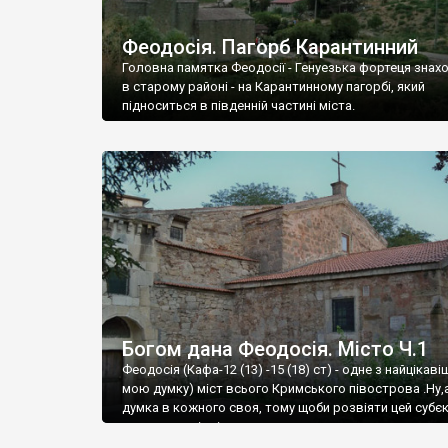
Феодосія. Пагорб Карантинний
Головна памятка Феодосії - Генуезька фортеця знах
в старому районі - на Карантинному пагорбі, який
підноситься в південній частині міста.
Богом дана Феодосія. Місто Ч.1
Феодосія (Кафа-12 (13) -15 (18) ст) - одне з найцікаві
мою думку) міст всього Кримського півострова .Ну,
думка в кожного своя, тому щоби розвіяти цей субєк
запрошую відвідати це