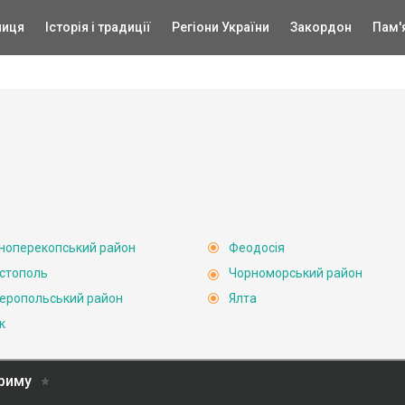
ниця
Історія і традиції
Регіони України
Закордон
Пам'
ноперекопський район
Феодосія
стополь
Чорноморський район
еропольський район
Ялта
к