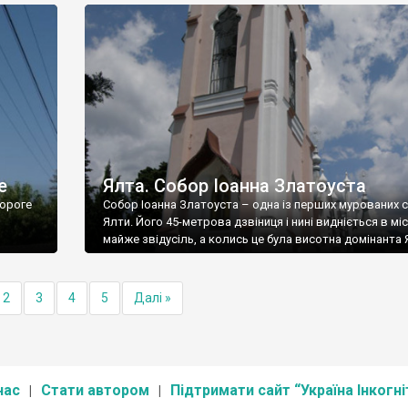
е
Ялта. Собор Іоанна Златоуста
ороге
Собор Іоанна Златоуста – одна із перших мурованих 
Ялти. Його 45-метрова дзвіниця і нині видніється в міс
майже звідусіль, а колись це була висотна домінанта 
2
3
4
5
Далі »
нас
Стати автором
Підтримати сайт “Україна Інкогні