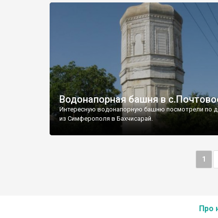
Водонапорная башня в с.Почтово
Интересную водонапорную башню посмотрели по д
из Симферополя в Бахчисарай.
1
Про 