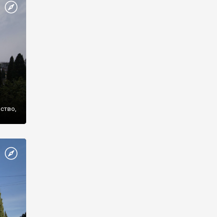
же
нство,