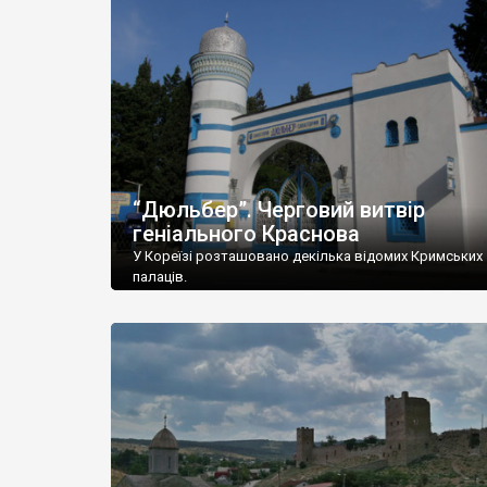
“Дюльбер”. Черговий витвір
геніального Краснова
У Кореїзі розташовано декілька відомих Кримських
палаців.