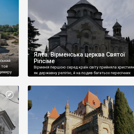
ефактів
називаються «повстяками» (postaki)…” “Вино. Крим
єкту
виробляє відмінне вино і його вдосталь: воно все ду
го».
легке біле і дуже […]
ти та
Ялта. Вірменська церква Святої
Ріпсіме
вський
 той
Вірменія першою серед країн світу прийняла христия
димиру
як державну релігію, й на подив багатьох пересічних
илю ІІ,
українців, які усіх кавказців вважають мусульманами,
 в
вірмени є відданими вірянами Христа