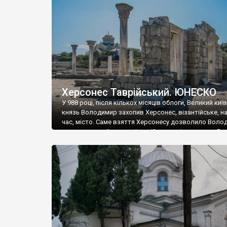
музею «Новгородський музей-заповідник» сотні арт
візантійської доби. Раритети викрадені з фондів об’
культурної спадщини ЮНЕСКО «Херсонеса Таврійсько
Офіційно – на виставку «Золото Візантії», але експер
влада в Україні вважають це лише […]
Херсонес Таврійський. ЮНЕСКО
У 988 році, після кількох місяців облоги, Великий киї
князь Володимир захопив Херсонес, візантійське, на
час, місто. Саме взяття Херсонесу дозволило Воло
диктувати свої умови візантійському імператору Вас
та одружитися з його дочкою Ганною. Цього ж року,
Херсонесі Володимир-язичник, став Василем-
християнином. А потім було Хрещення Русі. На честь
Херсонесу Таврійського названо місто […]