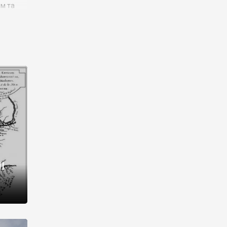
им та
ора і
є
го типу,
ей-
рний
ста:
 райони
від 2
I
і,
рукти,
 котрі