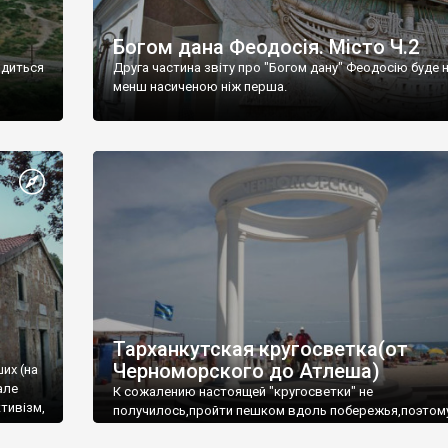
Богом дана Феодосія. Місто Ч.2
одиться
Друга частина звіту про "Богом дану" Феодосію буде 
менш насиченою ніж перша.
Тарханкутская кругосветка(от
Черноморского до Атлеша)
ших (на
але
К сожалению настоящей "кругосветки" не
тивізм,
получилось,пройти пешком вдоль побережья,поэтом
совершали радиальные вылазки из Оленевки.