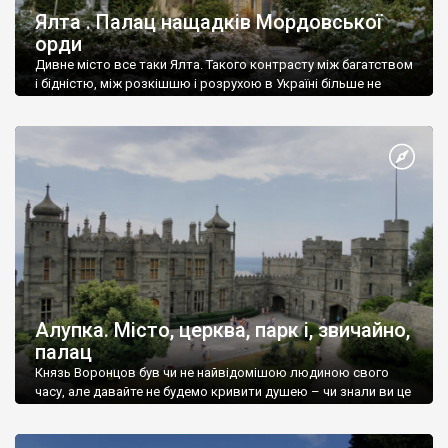
Ялта . Палац нащадків Мордовської
орди
Дивне місто все таки Ялта. Такого контрасту між багатством
і бідністю, між розкішшю і розрухою в Україні більше не
знайдеш.
Алупка. Місто, церква, парк і, звичайно,
палац
Князь Воронцов був чи не найвідомішою людиною свого
часу, але давайте не будемо кривити душею – чи знали ви це
прізвище до відвідин Алупки? Мабуть все таки ні.