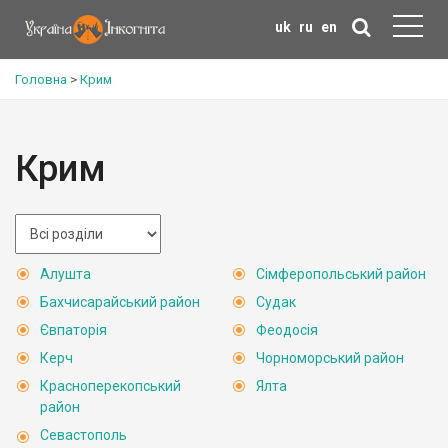
uk
ru
en
Головна
>
Крим
Крим
Алушта
Сімферопольський район
Бахчисарайський район
Судак
Євпаторія
Феодосія
Керч
Чорноморський район
Красноперекопський
Ялта
район
Севастополь