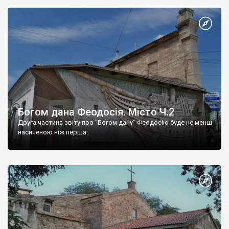
Богом дана Феодосія. Місто Ч.2
Друга частина звіту про "Богом дану" Феодосію буде не менш
насиченою ніж перша.