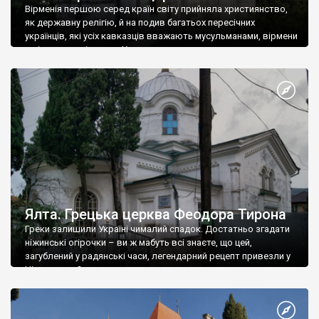
Вірменія першою серед країн світу прийняла християнство,
як державну релігію, й на подив багатьох пересічних
українців, які усіх кавказців вважають мусульманами, вірмени
є відданими вірянами Христа
Ялта. Грецька церква Феодора Тирона
Греки залишили Україні чималий спадок. Достатньо згадати
ніжинські огірочки – ви ж мабуть всі знаєте, що цей,
загублений у радянські часи, легендарний рецепт привезли у
Ніжин греки?