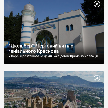
“Дюльбер”. Черговий витвір
геніального Краснова
У Кореїзі розташовано декілька відомих Кримських палаців.