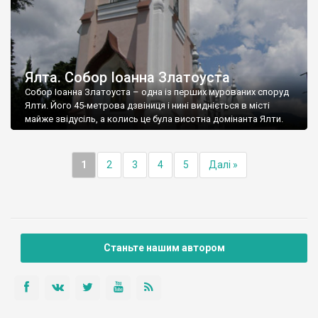
Ялта. Собор Іоанна Златоуста
Собор Іоанна Златоуста – одна із перших мурованих споруд
Ялти. Його 45-метрова дзвіниця і нині видніється в місті
майже звідусіль, а колись це була висотна домінанта Ялти.
1
2
3
4
5
Далі »
Станьте нашим автором