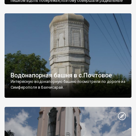
пешком вдоль побережья,поэтому совершали радиальные
вылазки из Оленевки.
Водонапорная башня в с.Почтовое
Интересную водонапорную башню посмотрели по дороге из
Симферополя в Бахчисарай.