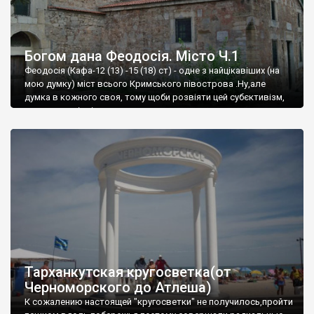
Богом дана Феодосія. Місто Ч.1
Феодосія (Кафа-12 (13) -15 (18) ст) - одне з найцікавіших (на
мою думку) міст всього Кримського півострова .Ну,але
думка в кожного своя, тому щоби розвіяти цей субєктивізм,
запрошую відвідати це
Тарханкутская кругосветка(от
Черноморского до Атлеша)
К сожалению настоящей "кругосветки" не получилось,пройти