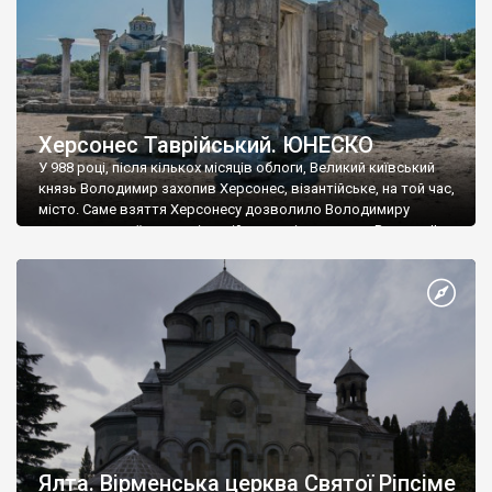
Херсонес Таврійський. ЮНЕСКО
У 988 році, після кількох місяців облоги, Великий київський
князь Володимир захопив Херсонес, візантійське, на той час,
місто. Саме взяття Херсонесу дозволило Володимиру
диктувати свої умови візантійському імператору Василю ІІ, та
одружитися з його дочкою Ганною. Цього ж року, в
Херсонесі Володимир-язичник, став Василем-християнином.
А потім було Хрещення Русі. На честь Херсонесу Таврійського
названо місто […]
Ялта. Вірменська церква Святої Ріпсіме