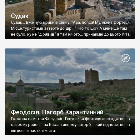
Судак
Судак... Вже чую крики в спину: "Ааа, попса! Муляжна фортеця!
Місце,туристами затерте до дір!..." Но то шо? А мене ще там
не було, ну не "дірявив" я там нічого... принаймні до цього літа.
Феодосія. Пагорб Карантинний
Головна памятка Феодосії - Генуезька фортеця знаходиться в
старому районі - на Карантинному пагорбі, який підноситься в
південній частині міста.