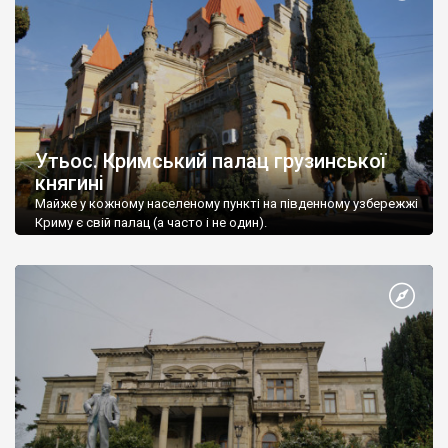
Утьос. Кримський палац грузинської
княгині
Майже у кожному населеному пункті на південному узбережжі
Криму є свій палац (а часто і не один).