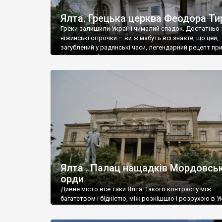
Ялта. Грецька церква Феодора Ти
Греки залишили Україні чималий спадок. Достатньо 
ніжинські огірочки – ви ж мабуть всі знаєте, що цей,
загублений у радянські часи, легендарний рецепт пр
Ніжин греки?
Ялта . Палац нащадків Мордовськ
орди
Дивне місто все таки Ялта. Такого контрасту між
багатством і бідністю, між розкішшю і розрухою в Ук
більше не знайдеш.