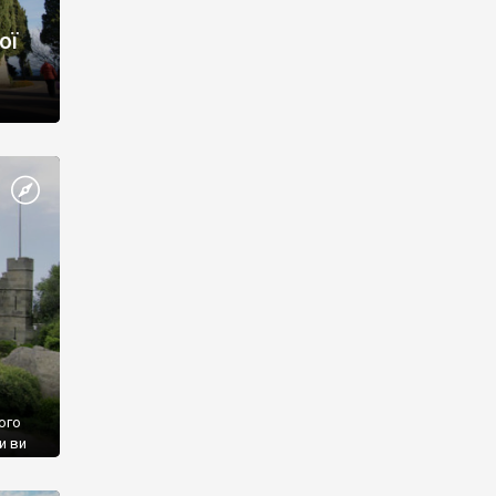
ої
ого
и ви