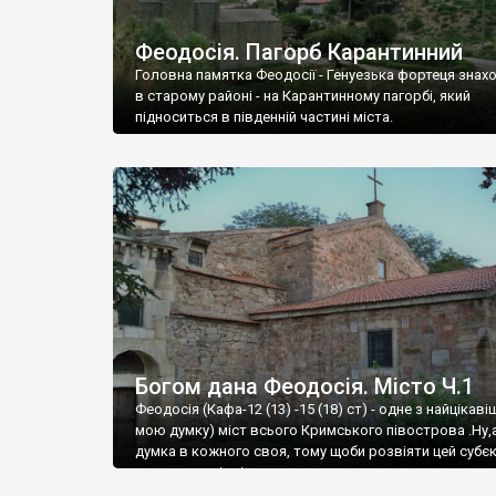
Феодосія. Пагорб Карантинний
Головна памятка Феодосії - Генуезька фортеця знах
в старому районі - на Карантинному пагорбі, який
підноситься в південній частині міста.
Богом дана Феодосія. Місто Ч.1
Феодосія (Кафа-12 (13) -15 (18) ст) - одне з найцікаві
мою думку) міст всього Кримського півострова .Ну,
думка в кожного своя, тому щоби розвіяти цей субєк
запрошую відвідати це