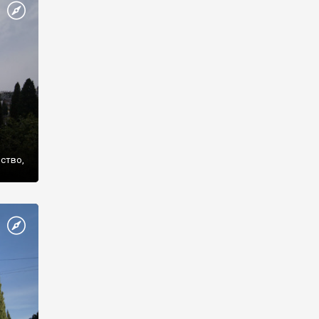
же
нство,