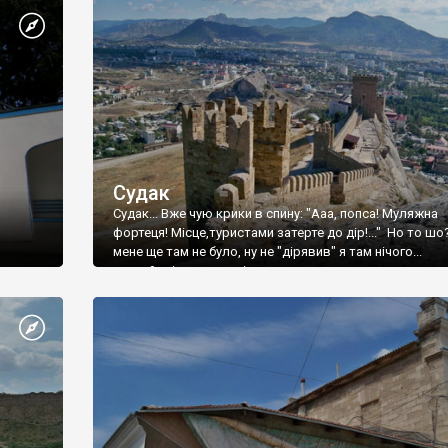
Судак
Судак... Вже чую крики в спину: "Ааа, попса! Муляжна
фортеця! Місце,туристами затерте до дір!..." Но то шо
мене ще там не було, ну не "дірявив" я там нічого...
принаймні до цього літа.