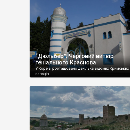
“Дюльбер”. Черговий витвір
геніального Краснова
У Кореїзі розташовано декілька відомих Кримських
палаців.