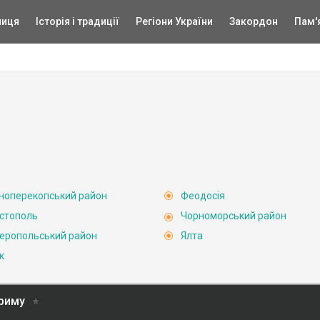
ниця
Історія і традиції
Регіони України
Закордон
Пам'
ноперекопський район
Феодосія
стополь
Чорноморський район
еропольський район
Ялта
к