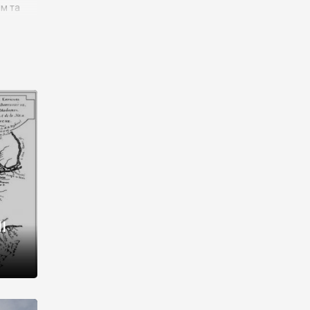
им та
ора і
є
го типу,
ей-
рний
ста:
 райони
від 2
I
і,
рукти,
 котрі