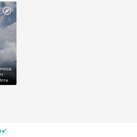
споруд
ті
Ялти.
та”