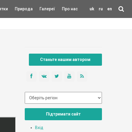
ятки
Природа
Галереї
Про нас
uk
ru
en
Станьте нашим автором
Підтримати сайт
Вхід