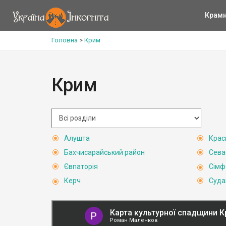
Крам
Головна
>
Крим
Крим
Алушта
Крас
Бахчисарайський район
Сева
Євпаторія
Сімф
Керч
Суда