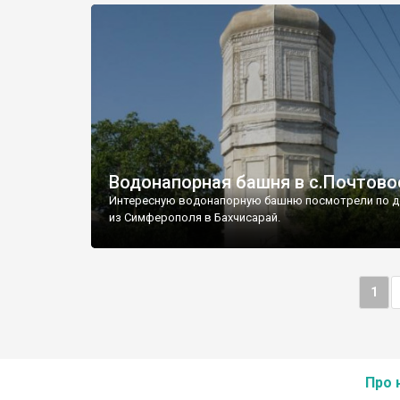
Водонапорная башня в с.Почтово
Интересную водонапорную башню посмотрели по д
из Симферополя в Бахчисарай.
1
Про 