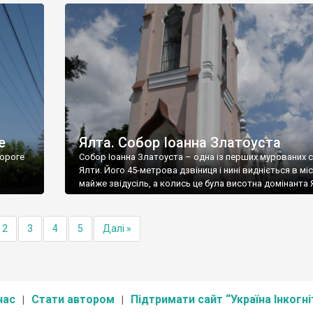
е
Ялта. Собор Іоанна Златоуста
ороге
Собор Іоанна Златоуста – одна із перших мурованих 
Ялти. Його 45-метрова дзвіниця і нині видніється в міс
майже звідусіль, а колись це була висотна домінанта 
2
3
4
5
Далі »
нас
Стати автором
Підтримати сайт “Україна Інкогні