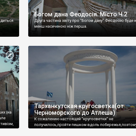
Богом дана Феодосія. Місто Ч.2
одиться
Друга частина звіту про "Богом дану" Феодосію буде 
менш насиченою ніж перша.
Тарханкутская кругосветка(от
Черноморского до Атлеша)
ших (на
але
К сожалению настоящей "кругосветки" не
тивізм,
получилось,пройти пешком вдоль побережья,поэтом
совершали радиальные вылазки из Оленевки.