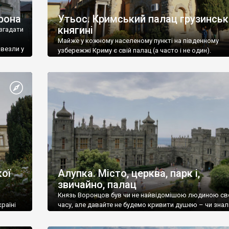
рона
Утьос. Кримський палац грузинськ
княгині
згадати
Майже у кожному населеному пункті на південному
ивезли у
узбережжі Криму є свій палац (а часто і не один).
ої
Алупка. Місто, церква, парк і,
звичайно, палац
Князь Воронцов був чи не найвідомішою людиною св
раїні
часу, але давайте не будемо кривити душею – чи знал
це прізвище до відвідин Алупки? Мабуть все таки ні.