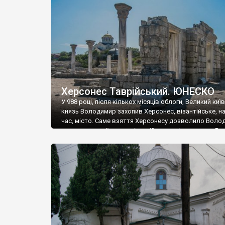
музею «Новгородський музей-заповідник» сотні арт
візантійської доби. Раритети викрадені з фондів об’
культурної спадщини ЮНЕСКО «Херсонеса Таврійсько
Офіційно – на виставку «Золото Візантії», але експер
влада в Україні вважають це лише […]
Херсонес Таврійський. ЮНЕСКО
У 988 році, після кількох місяців облоги, Великий киї
князь Володимир захопив Херсонес, візантійське, на
час, місто. Саме взяття Херсонесу дозволило Воло
диктувати свої умови візантійському імператору Вас
та одружитися з його дочкою Ганною. Цього ж року,
Херсонесі Володимир-язичник, став Василем-
християнином. А потім було Хрещення Русі. На честь
Херсонесу Таврійського названо місто […]