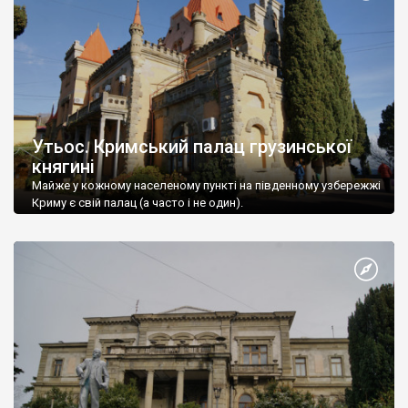
Утьос. Кримський палац грузинської
княгині
Майже у кожному населеному пункті на південному узбережжі
Криму є свій палац (а часто і не один).