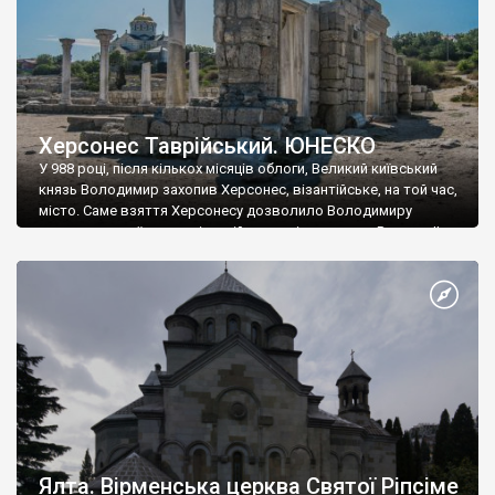
Херсонес Таврійський. ЮНЕСКО
У 988 році, після кількох місяців облоги, Великий київський
князь Володимир захопив Херсонес, візантійське, на той час,
місто. Саме взяття Херсонесу дозволило Володимиру
диктувати свої умови візантійському імператору Василю ІІ, та
одружитися з його дочкою Ганною. Цього ж року, в
Херсонесі Володимир-язичник, став Василем-християнином.
А потім було Хрещення Русі. На честь Херсонесу Таврійського
названо місто […]
Ялта. Вірменська церква Святої Ріпсіме