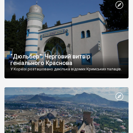
“Дюльбер”. Черговий витвір
геніального Краснова
У Кореїзі розташовано декілька відомих Кримських палаців.