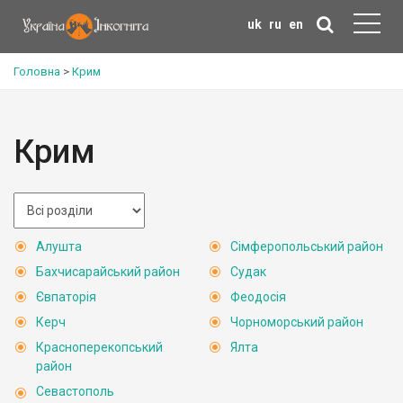
uk
ru
en
Головна
>
Крим
Крим
Алушта
Сімферопольський район
Бахчисарайський район
Судак
Євпаторія
Феодосія
Керч
Чорноморський район
Красноперекопський
Ялта
район
Севастополь