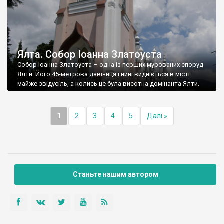
Ялта. Собор Іоанна Златоуста
Собор Іоанна Златоуста – одна із перших мурованих споруд
Ялти. Його 45-метрова дзвіниця і нині видніється в місті
майже звідусіль, а колись це була висотна домінанта Ялти.
1
2
3
4
5
Далі »
Станьте нашим автором