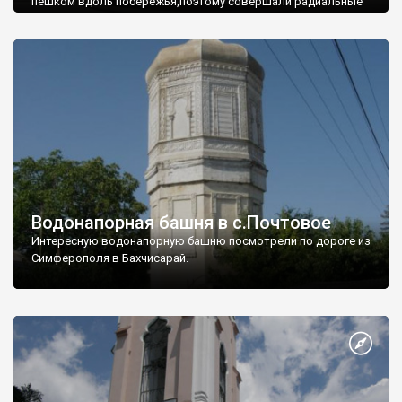
пешком вдоль побережья,поэтому совершали радиальные
вылазки из Оленевки.
Водонапорная башня в с.Почтовое
Интересную водонапорную башню посмотрели по дороге из
Симферополя в Бахчисарай.