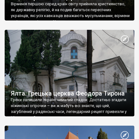
Вірменія першою серед країн світу прийняла християнство,
як державну релігію, й на подив багатьох пересічних
українців, які усіх кавказців вважають мусульманами, вірмени
є відданими вірянами Христа
Ялта. Грецька церква Феодора Тирона
Греки залишили Україні чималий спадок. Достатньо згадати
ніжинські огірочки – ви ж мабуть всі знаєте, що цей,
загублений у радянські часи, легендарний рецепт привезли у
Ніжин греки?