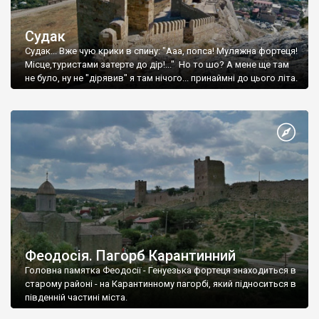
Судак
Судак... Вже чую крики в спину: "Ааа, попса! Муляжна фортеця!
Місце,туристами затерте до дір!..." Но то шо? А мене ще там
не було, ну не "дірявив" я там нічого... принаймні до цього літа.
Феодосія. Пагорб Карантинний
Головна памятка Феодосії - Генуезька фортеця знаходиться в
старому районі - на Карантинному пагорбі, який підноситься в
південній частині міста.