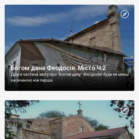
Богом дана Феодосія. Місто Ч.2
Друга частина звіту про "Богом дану" Феодосію буде не менш
насиченою ніж перша.