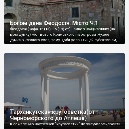
Богом дана Феодосія. Місто Ч.1
Феодосія (Кафа-12 (13) -15 (18) ст) - одне з найцікавіших (на
мою думку) міст всього Кримського півострова .Ну,але
думка в кожного своя, тому щоби розвіяти цей субєктивізм,
запрошую відвідати це
Тарханкутская кругосветка(от
Черноморского до Атлеша)
К сожалению настоящей "кругосветки" не получилось,пройти