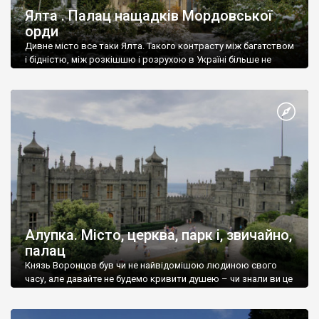
Ялта . Палац нащадків Мордовської
орди
Дивне місто все таки Ялта. Такого контрасту між багатством
і бідністю, між розкішшю і розрухою в Україні більше не
знайдеш.
Алупка. Місто, церква, парк і, звичайно,
палац
Князь Воронцов був чи не найвідомішою людиною свого
часу, але давайте не будемо кривити душею – чи знали ви це
прізвище до відвідин Алупки? Мабуть все таки ні.