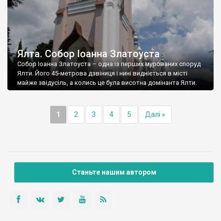
Ялта. Собор Іоанна Златоуста
Собор Іоанна Златоуста – одна із перших мурованих споруд
Ялти. Його 45-метрова дзвіниця і нині видніється в місті
майже звідусіль, а колись це була висотна домінанта Ялти.
1
2
3
4
5
Далі »
Станьте нашим автором