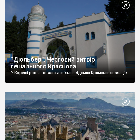
“Дюльбер”. Черговий витвір
геніального Краснова
У Кореїзі розташовано декілька відомих Кримських палаців.