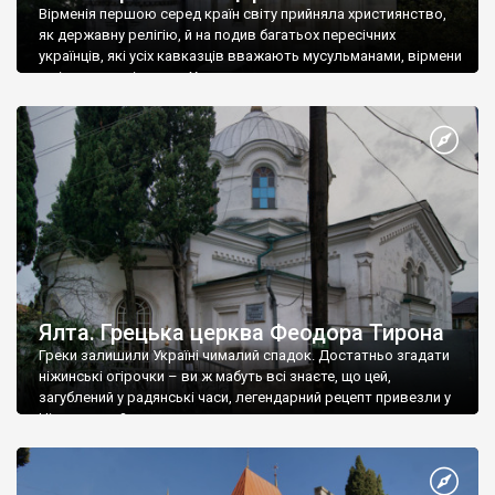
Вірменія першою серед країн світу прийняла християнство,
як державну релігію, й на подив багатьох пересічних
українців, які усіх кавказців вважають мусульманами, вірмени
є відданими вірянами Христа
Ялта. Грецька церква Феодора Тирона
Греки залишили Україні чималий спадок. Достатньо згадати
ніжинські огірочки – ви ж мабуть всі знаєте, що цей,
загублений у радянські часи, легендарний рецепт привезли у
Ніжин греки?