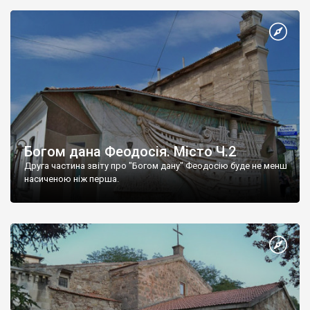
Богом дана Феодосія. Місто Ч.2
Друга частина звіту про "Богом дану" Феодосію буде не менш
насиченою ніж перша.