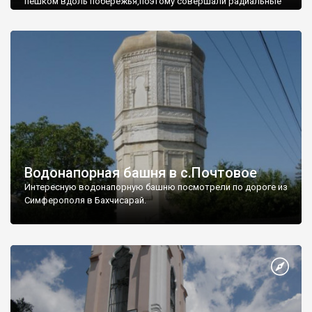
пешком вдоль побережья,поэтому совершали радиальные
вылазки из Оленевки.
Водонапорная башня в с.Почтовое
Интересную водонапорную башню посмотрели по дороге из
Симферополя в Бахчисарай.