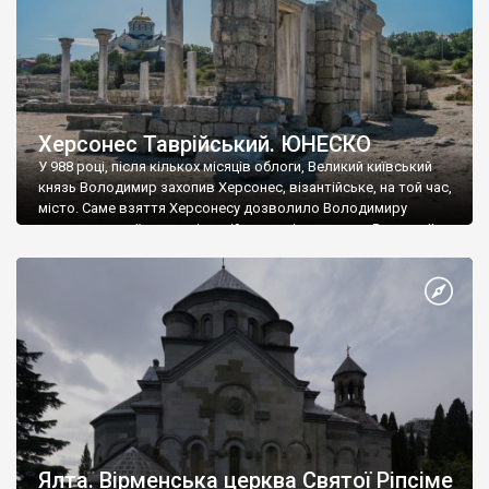
Херсонес Таврійський. ЮНЕСКО
У 988 році, після кількох місяців облоги, Великий київський
князь Володимир захопив Херсонес, візантійське, на той час,
місто. Саме взяття Херсонесу дозволило Володимиру
диктувати свої умови візантійському імператору Василю ІІ, та
одружитися з його дочкою Ганною. Цього ж року, в
Херсонесі Володимир-язичник, став Василем-християнином.
А потім було Хрещення Русі. На честь Херсонесу Таврійського
названо місто […]
Ялта. Вірменська церква Святої Ріпсіме