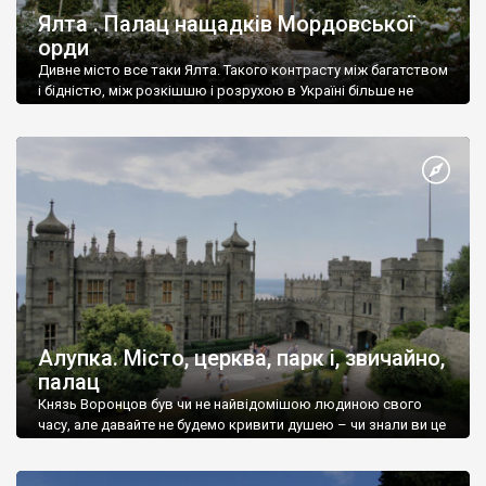
Ялта . Палац нащадків Мордовської
орди
Дивне місто все таки Ялта. Такого контрасту між багатством
і бідністю, між розкішшю і розрухою в Україні більше не
знайдеш.
Алупка. Місто, церква, парк і, звичайно,
палац
Князь Воронцов був чи не найвідомішою людиною свого
часу, але давайте не будемо кривити душею – чи знали ви це
прізвище до відвідин Алупки? Мабуть все таки ні.