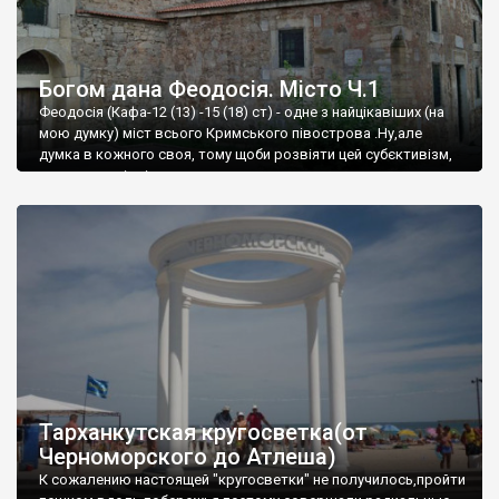
Богом дана Феодосія. Місто Ч.1
Феодосія (Кафа-12 (13) -15 (18) ст) - одне з найцікавіших (на
мою думку) міст всього Кримського півострова .Ну,але
думка в кожного своя, тому щоби розвіяти цей субєктивізм,
запрошую відвідати це
Тарханкутская кругосветка(от
Черноморского до Атлеша)
К сожалению настоящей "кругосветки" не получилось,пройти