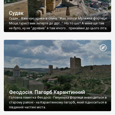
Судак
Судак... Вже чую крики в спину: "Ааа, попса! Муляжна фортеця!
Місце,туристами затерте до дір!..." Но то шо? А мене ще там
не було, ну не "дірявив" я там нічого... принаймні до цього літа.
Феодосія. Пагорб Карантинний
Головна памятка Феодосії - Генуезька фортеця знаходиться в
старому районі - на Карантинному пагорбі, який підноситься в
південній частині міста.