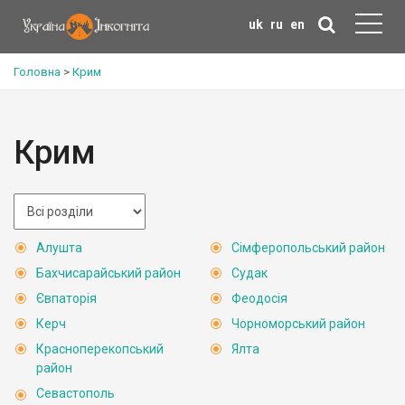
uk
ru
en
Головна
>
Крим
Крим
Алушта
Сімферопольський район
Бахчисарайський район
Судак
Євпаторія
Феодосія
Керч
Чорноморський район
Красноперекопський
Ялта
район
Севастополь