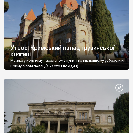
Утьос. Кримський палац грузинської
княгині
Майже у кожному населеному пункті на південному узбережжі
Криму є свій палац (а часто і не один).