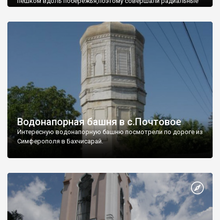
пешком вдоль побережья,поэтому совершали радиальные
вылазки из Оленевки.
Водонапорная башня в с.Почтовое
Интересную водонапорную башню посмотрели по дороге из
Симферополя в Бахчисарай.