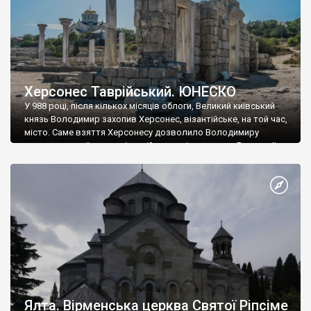
Херсонес Таврійський. ЮНЕСКО
У 988 році, після кількох місяців облоги, Великий київський
князь Володимир захопив Херсонес, візантійське, на той час,
місто. Саме взяття Херсонесу дозволило Володимиру
диктувати свої умови візантійському імператору Василю ІІ, та
одружитися з його дочкою Ганною. Цього ж року, в
Херсонесі Володимир-язичник, став Василем-християнином.
А потім було Хрещення Русі. На честь Херсонесу Таврійського
названо місто […]
Ялта. Вірменська церква Святої Ріпсіме