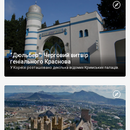
“Дюльбер”. Черговий витвір
геніального Краснова
У Кореїзі розташовано декілька відомих Кримських палаців.