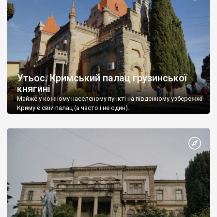
Утьос. Кримський палац грузинської
княгині
Майже у кожному населеному пункті на південному узбережжі
Криму є свій палац (а часто і не один).