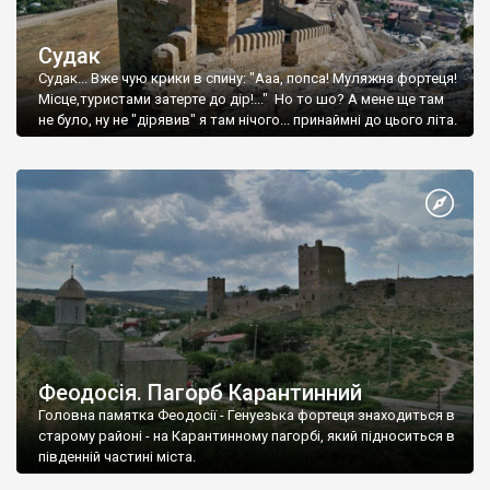
Судак
Судак... Вже чую крики в спину: "Ааа, попса! Муляжна фортеця!
Місце,туристами затерте до дір!..." Но то шо? А мене ще там
не було, ну не "дірявив" я там нічого... принаймні до цього літа.
Феодосія. Пагорб Карантинний
Головна памятка Феодосії - Генуезька фортеця знаходиться в
старому районі - на Карантинному пагорбі, який підноситься в
південній частині міста.