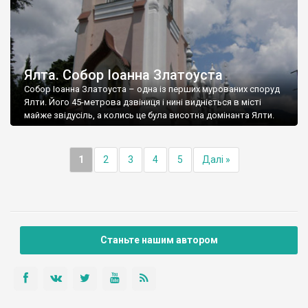
Ялта. Собор Іоанна Златоуста
Собор Іоанна Златоуста – одна із перших мурованих споруд
Ялти. Його 45-метрова дзвіниця і нині видніється в місті
майже звідусіль, а колись це була висотна домінанта Ялти.
1
2
3
4
5
Далі »
Станьте нашим автором