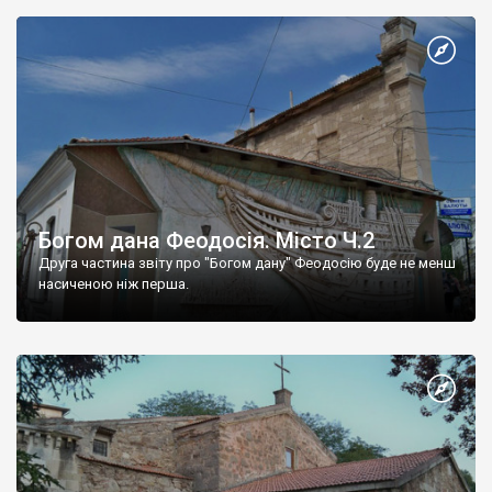
Богом дана Феодосія. Місто Ч.2
Друга частина звіту про "Богом дану" Феодосію буде не менш
насиченою ніж перша.