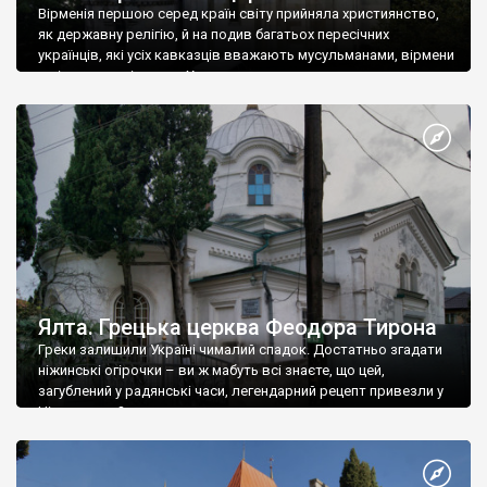
Вірменія першою серед країн світу прийняла християнство,
як державну релігію, й на подив багатьох пересічних
українців, які усіх кавказців вважають мусульманами, вірмени
є відданими вірянами Христа
Ялта. Грецька церква Феодора Тирона
Греки залишили Україні чималий спадок. Достатньо згадати
ніжинські огірочки – ви ж мабуть всі знаєте, що цей,
загублений у радянські часи, легендарний рецепт привезли у
Ніжин греки?