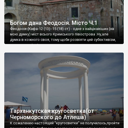
Богом дана Феодосія. Місто Ч.1
Феодосія (Кафа-12 (13) -15 (18) ст) - одне з найцікавіших (на
мою думку) міст всього Кримського півострова .Ну,але
думка в кожного своя, тому щоби розвіяти цей субєктивізм,
запрошую відвідати це
Тарханкутская кругосветка(от
Черноморского до Атлеша)
К сожалению настоящей "кругосветки" не получилось,пройти