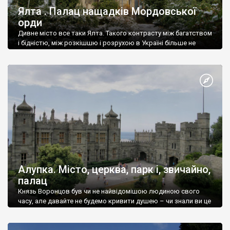
Ялта . Палац нащадків Мордовської
орди
Дивне місто все таки Ялта. Такого контрасту між багатством
і бідністю, між розкішшю і розрухою в Україні більше не
знайдеш.
Алупка. Місто, церква, парк і, звичайно,
палац
Князь Воронцов був чи не найвідомішою людиною свого
часу, але давайте не будемо кривити душею – чи знали ви це
прізвище до відвідин Алупки? Мабуть все таки ні.