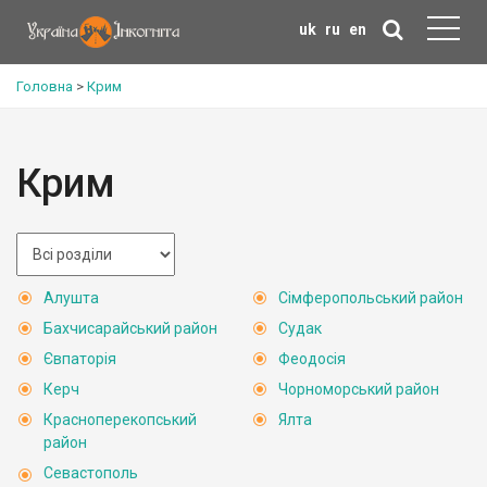
uk
ru
en
Головна
>
Крим
Крим
Алушта
Сімферопольський район
Бахчисарайський район
Судак
Євпаторія
Феодосія
Керч
Чорноморський район
Красноперекопський
Ялта
район
Севастополь