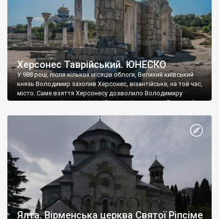
Херсонес Таврійський. ЮНЕСКО
У 988 році, після кількох місяців облоги, Великий київський
князь Володимир захопив Херсонес, візантійське, на той час,
місто. Саме взяття Херсонесу дозволило Володимиру
диктувати свої умови візантійському імператору Василю ІІ, та
одружитися з його дочкою Ганною. Цього ж року, в
Херсонесі Володимир-язичник, став Василем-християнином.
А потім було Хрещення Русі. На честь Херсонесу Таврійського
названо місто […]
Ялта. Вірменська церква Святої Ріпсіме