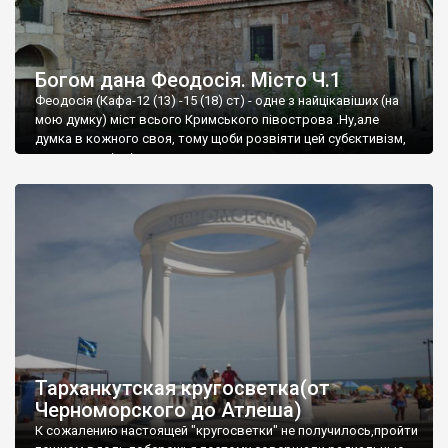
Богом дана Феодосія. Місто Ч.1
Феодосія (Кафа-12 (13) -15 (18) ст) - одне з найцікавіших (на
мою думку) міст всього Кримського півострова .Ну,але
думка в кожного своя, тому щоби розвіяти цей субєктивізм,
запрошую відвідати це
Тарханкутская кругосветка(от
Черноморского до Атлеша)
К сожалению настоящей "кругосветки" не получилось,пройти