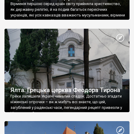
Вірменія першою серед країн світу прийняла християнство,
як державну релігію, й на подив багатьох пересічних
українців, які усіх кавказців вважають мусульманами, вірмени
є відданими вірянами Христа
Ялта. Грецька церква Феодора Тирона
Греки залишили Україні чималий спадок. Достатньо згадати
ніжинські огірочки – ви ж мабуть всі знаєте, що цей,
загублений у радянські часи, легендарний рецепт привезли у
Ніжин греки?