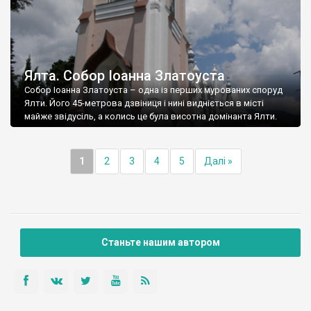
Ялта. Собор Іоанна Златоуста
Собор Іоанна Златоуста – одна із перших мурованих споруд
Ялти. Його 45-метрова дзвіниця і нині видніється в місті
майже звідусіль, а колись це була висотна домінанта Ялти.
1
2
3
4
5
Далі »
Станьте нашим автором