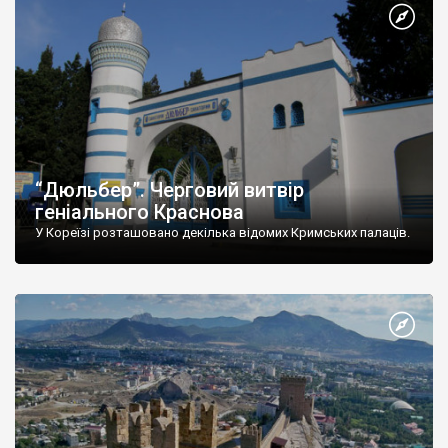
“Дюльбер”. Черговий витвір
геніального Краснова
У Кореїзі розташовано декілька відомих Кримських палаців.