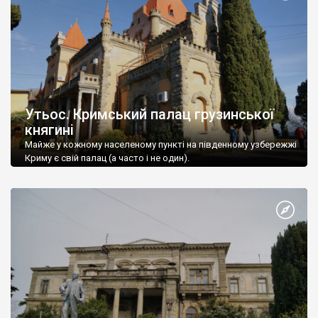
Утьос. Кримський палац грузинської
княгині
Майже у кожному населеному пункті на південному узбережжі
Криму є свій палац (а часто і не один).