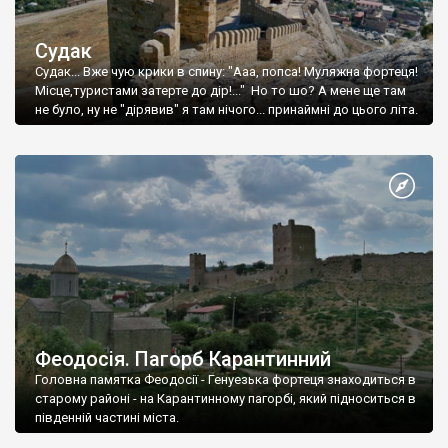
Судак
Судак... Вже чую крики в спину: "Ааа, попса! Муляжна фортеця!
Місце,туристами затерте до дір!..." Но то шо? А мене ще там
не було, ну не "дірявив" я там нічого... принаймні до цього літа.
Феодосія. Пагорб Карантинний
Головна памятка Феодосії - Генуезька фортеця знаходиться в
старому районі - на Карантинному пагорбі, який підноситься в
південній частині міста.