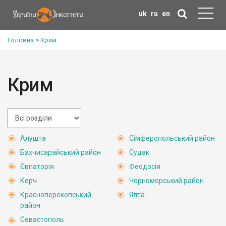
uk
ru
en
Головна
>
Крим
Крим
Алушта
Сімферопольський район
Бахчисарайський район
Судак
Євпаторія
Феодосія
Керч
Чорноморський район
Красноперекопський
Ялта
район
Севастополь