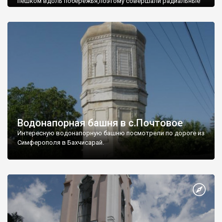
пешком вдоль побережья,поэтому совершали радиальные
вылазки из Оленевки.
Водонапорная башня в с.Почтовое
Интересную водонапорную башню посмотрели по дороге из
Симферополя в Бахчисарай.