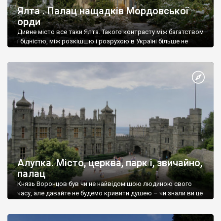
Ялта . Палац нащадків Мордовської
орди
Дивне місто все таки Ялта. Такого контрасту між багатством
і бідністю, між розкішшю і розрухою в Україні більше не
знайдеш.
Алупка. Місто, церква, парк і, звичайно,
палац
Князь Воронцов був чи не найвідомішою людиною свого
часу, але давайте не будемо кривити душею – чи знали ви це
прізвище до відвідин Алупки? Мабуть все таки ні.