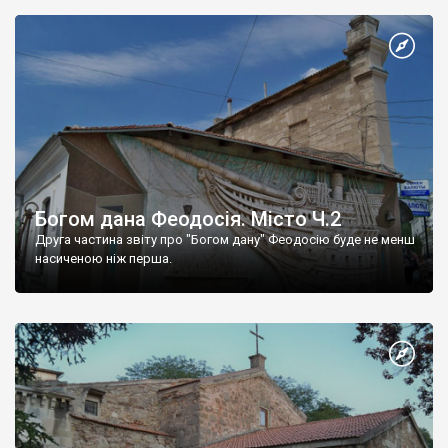
Богом дана Феодосія. Місто Ч.2
Друга частина звіту про "Богом дану" Феодосію буде не менш
насиченою ніж перша.