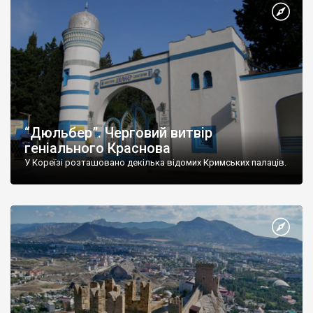
“Дюльбер”. Черговий витвір
геніального Краснова
У Кореїзі розташовано декілька відомих Кримських палаців.