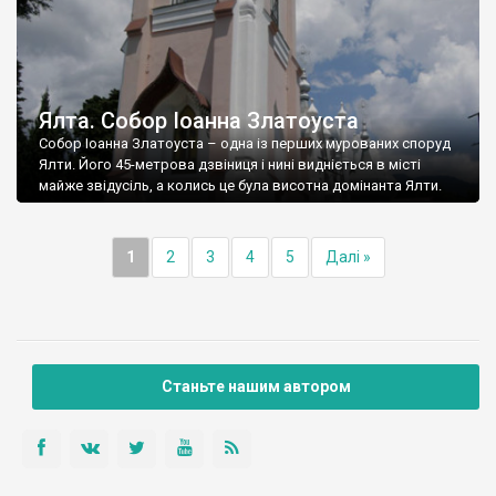
Ялта. Собор Іоанна Златоуста
Собор Іоанна Златоуста – одна із перших мурованих споруд
Ялти. Його 45-метрова дзвіниця і нині видніється в місті
майже звідусіль, а колись це була висотна домінанта Ялти.
1
2
3
4
5
Далі »
Станьте нашим автором