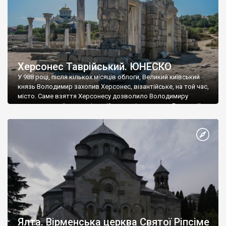
Херсонес Таврійський. ЮНЕСКО
У 988 році, після кількох місяців облоги, Великий київський
князь Володимир захопив Херсонес, візантійське, на той час,
місто. Саме взяття Херсонесу дозволило Володимиру
диктувати свої умови візантійському імператору Василю ІІ, та
одружитися з його дочкою Ганною. Цього ж року, в
Херсонесі Володимир-язичник, став Василем-християнином.
А потім було Хрещення Русі. На честь Херсонесу Таврійського
названо місто […]
Ялта. Вірменська церква Святої Ріпсіме