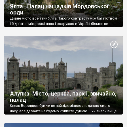
Ялта . Палац нащадків Мордовської
орди
Дивне місто все таки Ялта. Такого контрасту між багатством
і бідністю, між розкішшю і розрухою в Україні більше не
знайдеш.
Алупка. Місто, церква, парк і, звичайно,
палац
Князь Воронцов був чи не найвідомішою людиною свого
часу, але давайте не будемо кривити душею – чи знали ви це
прізвище до відвідин Алупки? Мабуть все таки ні.