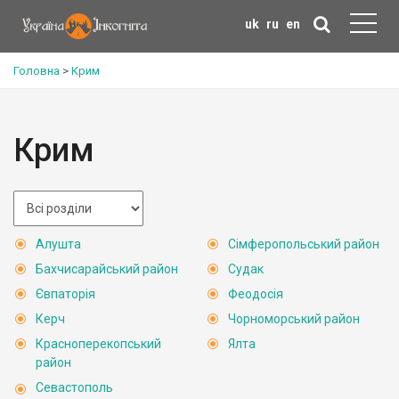
uk
ru
en
Головна
>
Крим
Крим
Алушта
Сімферопольський район
Бахчисарайський район
Судак
Євпаторія
Феодосія
Керч
Чорноморський район
Красноперекопський
Ялта
район
Севастополь