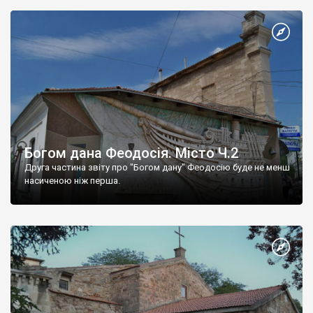
Богом дана Феодосія. Місто Ч.2
Друга частина звіту про "Богом дану" Феодосію буде не менш
насиченою ніж перша.