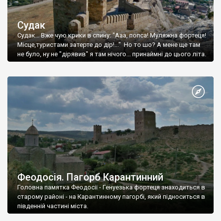
Судак
Судак... Вже чую крики в спину: "Ааа, попса! Муляжна фортеця!
Місце,туристами затерте до дір!..." Но то шо? А мене ще там
не було, ну не "дірявив" я там нічого... принаймні до цього літа.
Феодосія. Пагорб Карантинний
Головна памятка Феодосії - Генуезька фортеця знаходиться в
старому районі - на Карантинному пагорбі, який підноситься в
південній частині міста.