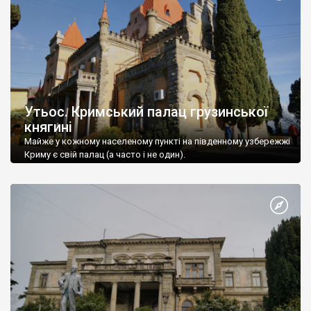
Утьос. Кримський палац грузинської
княгині
Майже у кожному населеному пункті на південному узбережжі
Криму є свій палац (а часто і не один).