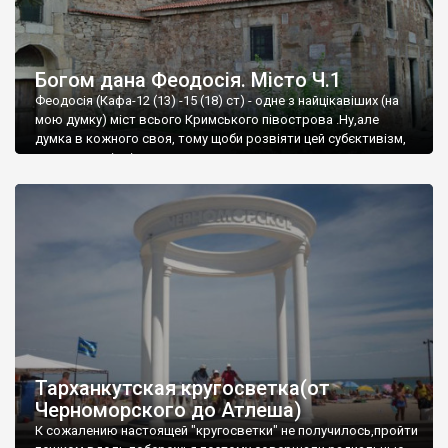
Богом дана Феодосія. Місто Ч.1
Феодосія (Кафа-12 (13) -15 (18) ст) - одне з найцікавіших (на
мою думку) міст всього Кримського півострова .Ну,але
думка в кожного своя, тому щоби розвіяти цей субєктивізм,
запрошую відвідати це
Тарханкутская кругосветка(от
Черноморского до Атлеша)
К сожалению настоящей "кругосветки" не получилось,пройти