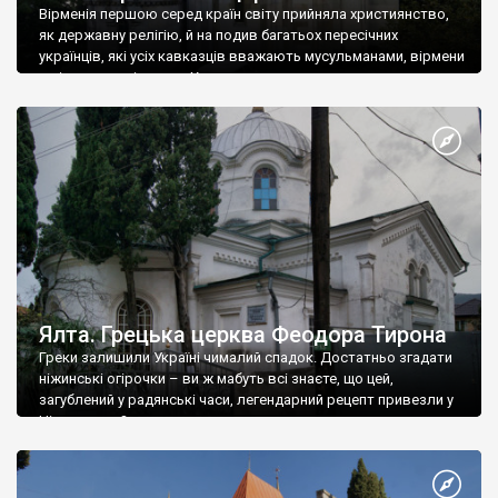
Вірменія першою серед країн світу прийняла християнство,
як державну релігію, й на подив багатьох пересічних
українців, які усіх кавказців вважають мусульманами, вірмени
є відданими вірянами Христа
Ялта. Грецька церква Феодора Тирона
Греки залишили Україні чималий спадок. Достатньо згадати
ніжинські огірочки – ви ж мабуть всі знаєте, що цей,
загублений у радянські часи, легендарний рецепт привезли у
Ніжин греки?