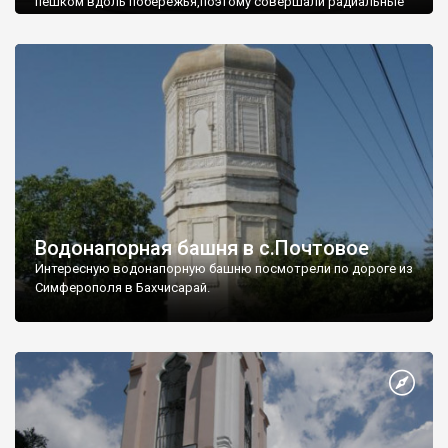
пешком вдоль побережья,поэтому совершали радиальные
вылазки из Оленевки.
Водонапорная башня в с.Почтовое
Интересную водонапорную башню посмотрели по дороге из
Симферополя в Бахчисарай.