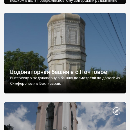
пешком вдоль побережья,поэтому совершали радиальные
вылазки из Оленевки.
Водонапорная башня в с.Почтовое
Интересную водонапорную башню посмотрели по дороге из
Симферополя в Бахчисарай.