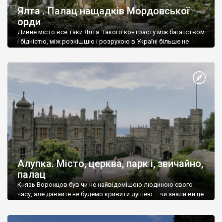
Ялта . Палац нащадків Мордовської
орди
Дивне місто все таки Ялта. Такого контрасту між багатством
і бідністю, між розкішшю і розрухою в Україні більше не
знайдеш.
Алупка. Місто, церква, парк і, звичайно,
палац
Князь Воронцов був чи не найвідомішою людиною свого
часу, але давайте не будемо кривити душею – чи знали ви це
прізвище до відвідин Алупки? Мабуть все таки ні.