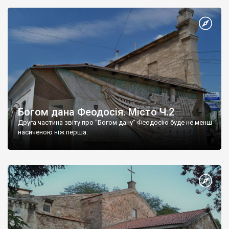
Богом дана Феодосія. Місто Ч.2
Друга частина звіту про "Богом дану" Феодосію буде не менш
насиченою ніж перша.