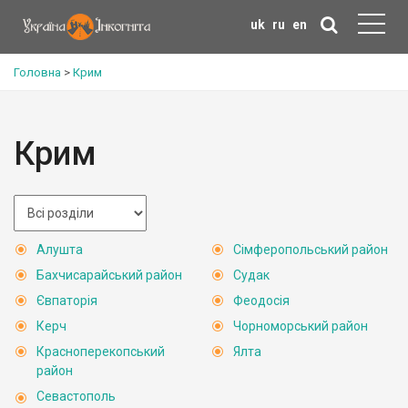
uk
ru
en
Головна
>
Крим
Крим
Алушта
Сімферопольський район
Бахчисарайський район
Судак
Євпаторія
Феодосія
Керч
Чорноморський район
Красноперекопський
Ялта
район
Севастополь