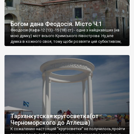
Богом дана Феодосія. Місто Ч.1
Феодосія (Кафа-12 (13) -15 (18) ст) - одне з найцікавіших (на
мою думку) міст всього Кримського півострова .Ну,але
думка в кожного своя, тому щоби розвіяти цей субєктивізм,
запрошую відвідати це
Тарханкутская кругосветка(от
Черноморского до Атлеша)
К сожалению настоящей "кругосветки" не получилось,пройти