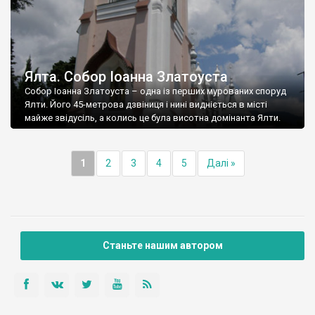
Ялта. Собор Іоанна Златоуста
Собор Іоанна Златоуста – одна із перших мурованих споруд
Ялти. Його 45-метрова дзвіниця і нині видніється в місті
майже звідусіль, а колись це була висотна домінанта Ялти.
1
2
3
4
5
Далі »
Станьте нашим автором