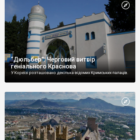
“Дюльбер”. Черговий витвір
геніального Краснова
У Кореїзі розташовано декілька відомих Кримських палаців.