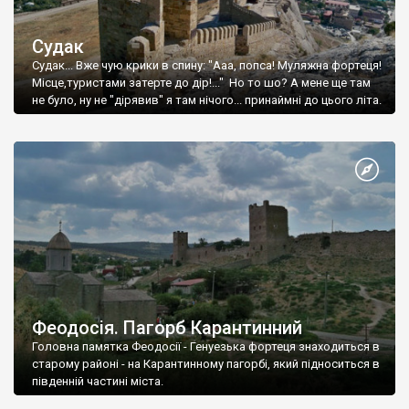
Судак
Судак... Вже чую крики в спину: "Ааа, попса! Муляжна фортеця!
Місце,туристами затерте до дір!..." Но то шо? А мене ще там
не було, ну не "дірявив" я там нічого... принаймні до цього літа.
Феодосія. Пагорб Карантинний
Головна памятка Феодосії - Генуезька фортеця знаходиться в
старому районі - на Карантинному пагорбі, який підноситься в
південній частині міста.