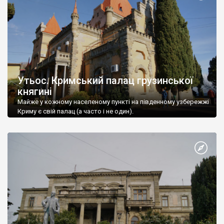
Утьос. Кримський палац грузинської
княгині
Майже у кожному населеному пункті на південному узбережжі
Криму є свій палац (а часто і не один).