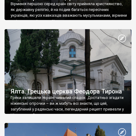
Вірменія першою серед країн світу прийняла християнство,
як державну релігію, й на подив багатьох пересічних
українців, які усіх кавказців вважають мусульманами, вірмени
є відданими вірянами Христа
Ялта. Грецька церква Феодора Тирона
Греки залишили Україні чималий спадок. Достатньо згадати
ніжинські огірочки – ви ж мабуть всі знаєте, що цей,
загублений у радянські часи, легендарний рецепт привезли у
Ніжин греки?