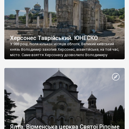
Херсонес Таврійський. ЮНЕСКО
У 988 році, після кількох місяців облоги, Великий київський
князь Володимир захопив Херсонес, візантійське, на той час,
місто. Саме взяття Херсонесу дозволило Володимиру
диктувати свої умови візантійському імператору Василю ІІ, та
одружитися з його дочкою Ганною. Цього ж року, в
Херсонесі Володимир-язичник, став Василем-християнином.
А потім було Хрещення Русі. На честь Херсонесу Таврійського
названо місто […]
Ялта. Вірменська церква Святої Ріпсіме