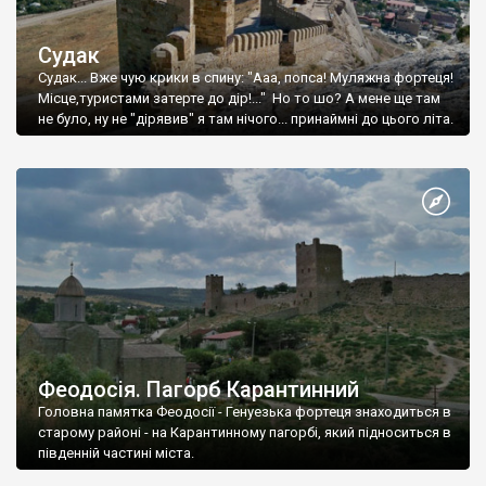
Судак
Судак... Вже чую крики в спину: "Ааа, попса! Муляжна фортеця!
Місце,туристами затерте до дір!..." Но то шо? А мене ще там
не було, ну не "дірявив" я там нічого... принаймні до цього літа.
Феодосія. Пагорб Карантинний
Головна памятка Феодосії - Генуезька фортеця знаходиться в
старому районі - на Карантинному пагорбі, який підноситься в
південній частині міста.