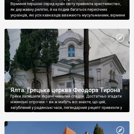
Вірменія першою серед країн світу прийняла християнство,
як державну релігію, й на подив багатьох пересічних
українців, які усіх кавказців вважають мусульманами, вірмени
є відданими вірянами Христа
Ялта. Грецька церква Феодора Тирона
Греки залишили Україні чималий спадок. Достатньо згадати
ніжинські огірочки – ви ж мабуть всі знаєте, що цей,
загублений у радянські часи, легендарний рецепт привезли у
Ніжин греки?