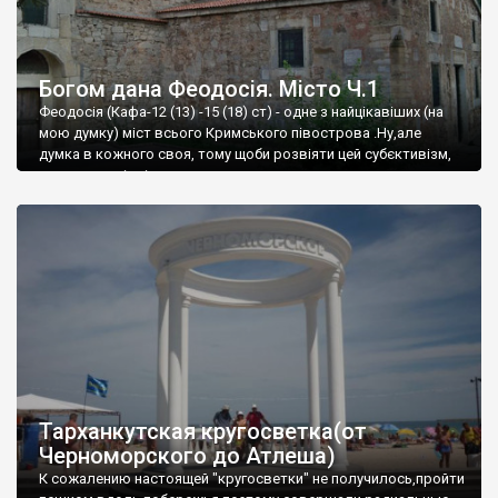
Богом дана Феодосія. Місто Ч.1
Феодосія (Кафа-12 (13) -15 (18) ст) - одне з найцікавіших (на
мою думку) міст всього Кримського півострова .Ну,але
думка в кожного своя, тому щоби розвіяти цей субєктивізм,
запрошую відвідати це
Тарханкутская кругосветка(от
Черноморского до Атлеша)
К сожалению настоящей "кругосветки" не получилось,пройти