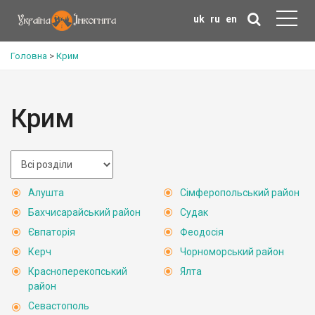
uk
ru
en
Головна
>
Крим
Крим
Алушта
Сімферопольський район
Бахчисарайський район
Судак
Євпаторія
Феодосія
Керч
Чорноморський район
Красноперекопський
Ялта
район
Севастополь