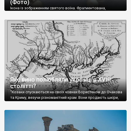
(Фото)
музей-палац, будинок-музей Чєхова А.П. Кримськотатарський
музей мистецтв,
Бахчисарайський державний історико-
Ікона із зображенням святого воїна. Фрагментована,
культурний заповідник
та ін. На Кримському півострові були
втрачена нижня частина. Стеатит. XI-XII ст. Візантія. Ще у
травні російські окупанти вивезли з Криму до державного
розташовані: столиця царських скіфів –
Неаполь Скіфський
,
музею «Новгородський музей-заповідник» сотні артефактів
античні міста: Херсонес,
Пантикапей, Німфей
, Керкінітида,
візантійської доби. Раритети викрадені з фондів об’єкту
Киммерік, візантійські поселення: Горзувити,
Алустон
.
культурної спадщини ЮНЕСКО «Херсонеса Таврійського».
Офіційно – на виставку «Золото Візантії», але експерти та
Кримський півострів відрізняється різноманітністю природних
влада в Україні вважають це лише […]
ландшафтів. Північна його частину займає степ; південні
райони півострова – це покриті лісами Кримські гори. Вздовж
південного узбережжя Кримських гір лежить прибережна
смуга (від 2 до 5 км), де розміщені всесвітньо відомі курорти:
Ялта, Алупка, Симеїз,
Гурзуф
, Місхор, Лівадія, Форос,
Алушта
.
Яке вино полюбляли українці в XVIII
столітті?
“Козаки спускаються на своїх човнах Бористеном до Очакова
та Криму, везучи різноманітний крам. Вони продають шкіри,
тютюн (kasak-tutun), мотузки, коноплі, полотно, вугілля, рибу,
а купують сіль, вина, сушені фрукти, олію, мило, ладан,
кінське спорядження, овечі тулупи, котрі називаються
«повстяками» (postaki)…” “Вино. Крим виробляє відмінне вино
і його вдосталь: воно все дуже легке біле і дуже […]