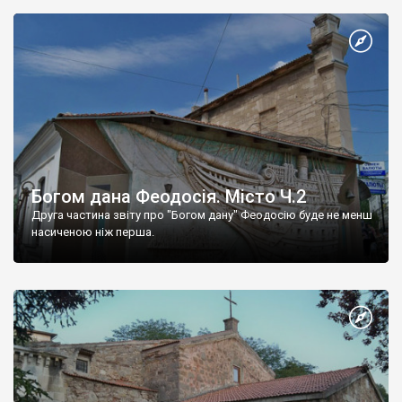
Богом дана Феодосія. Місто Ч.2
Друга частина звіту про "Богом дану" Феодосію буде не менш
насиченою ніж перша.