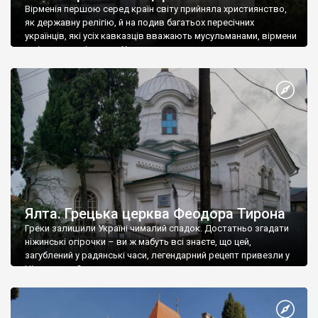
Вірменія першою серед країн світу прийняла християнство,
як державну релігію, й на подив багатьох пересічних
українців, які усіх кавказців вважають мусульманами, вірмени
є відданими вірянами Христа
Ялта. Грецька церква Феодора Тирона
Греки залишили Україні чималий спадок. Достатньо згадати
ніжинські огірочки – ви ж мабуть всі знаєте, що цей,
загублений у радянські часи, легендарний рецепт привезли у
Ніжин греки?