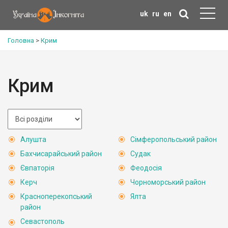
uk
ru
en
Головна
>
Крим
Крим
Алушта
Сімферопольський район
Бахчисарайський район
Судак
Євпаторія
Феодосія
Керч
Чорноморський район
Красноперекопський
Ялта
район
Севастополь