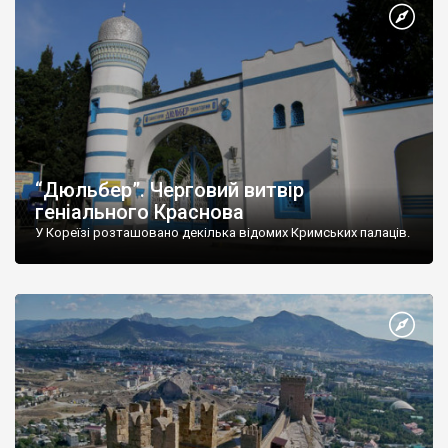
“Дюльбер”. Черговий витвір
геніального Краснова
У Кореїзі розташовано декілька відомих Кримських палаців.