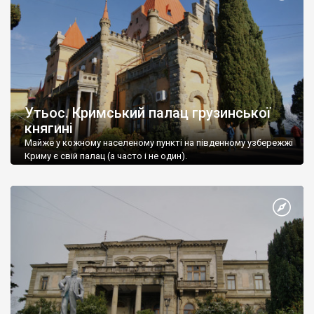
Утьос. Кримський палац грузинської
княгині
Майже у кожному населеному пункті на південному узбережжі
Криму є свій палац (а часто і не один).