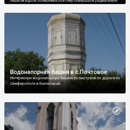
пешком вдоль побережья,поэтому совершали радиальные
вылазки из Оленевки.
Водонапорная башня в с.Почтовое
Интересную водонапорную башню посмотрели по дороге из
Симферополя в Бахчисарай.