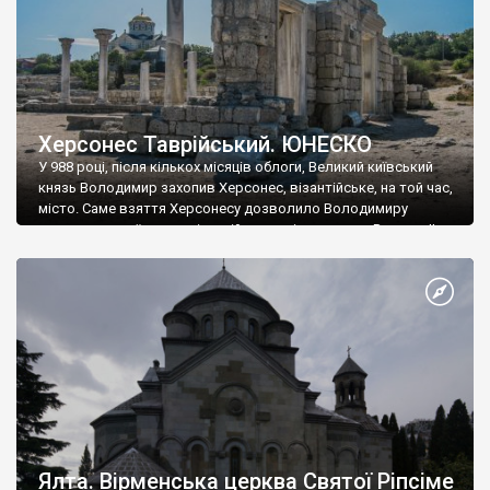
Херсонес Таврійський. ЮНЕСКО
У 988 році, після кількох місяців облоги, Великий київський
князь Володимир захопив Херсонес, візантійське, на той час,
місто. Саме взяття Херсонесу дозволило Володимиру
диктувати свої умови візантійському імператору Василю ІІ, та
одружитися з його дочкою Ганною. Цього ж року, в
Херсонесі Володимир-язичник, став Василем-християнином.
А потім було Хрещення Русі. На честь Херсонесу Таврійського
названо місто […]
Ялта. Вірменська церква Святої Ріпсіме