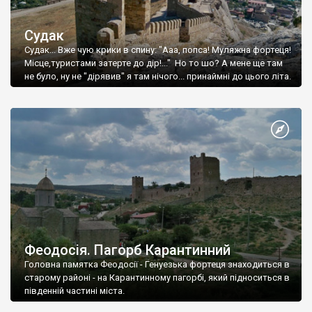
Судак
Судак... Вже чую крики в спину: "Ааа, попса! Муляжна фортеця!
Місце,туристами затерте до дір!..." Но то шо? А мене ще там
не було, ну не "дірявив" я там нічого... принаймні до цього літа.
Феодосія. Пагорб Карантинний
Головна памятка Феодосії - Генуезька фортеця знаходиться в
старому районі - на Карантинному пагорбі, який підноситься в
південній частині міста.