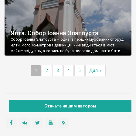
Ялта. Собор Іоанна Златоуста
Собор Іоанна Златоуста – одна із перших мурованих споруд
Ялти. Його 45-метрова дзвіниця і нині видніється в місті
майже звідусіль, а колись це була висотна домінанта Ялти.
1
2
3
4
5
Далі »
Станьте нашим автором