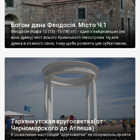
Богом дана Феодосія. Місто Ч.1
Феодосія (Кафа-12 (13) -15 (18) ст) - одне з найцікавіших (на
мою думку) міст всього Кримського півострова .Ну,але
думка в кожного своя, тому щоби розвіяти цей субєктивізм,
запрошую відвідати це
Тарханкутская кругосветка(от
Черноморского до Атлеша)
К сожалению настоящей "кругосветки" не получилось,пройти