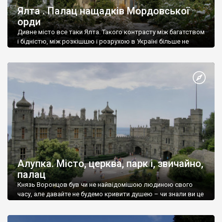
Ялта . Палац нащадків Мордовської
орди
Дивне місто все таки Ялта. Такого контрасту між багатством
і бідністю, між розкішшю і розрухою в Україні більше не
знайдеш.
Алупка. Місто, церква, парк і, звичайно,
палац
Князь Воронцов був чи не найвідомішою людиною свого
часу, але давайте не будемо кривити душею – чи знали ви це
прізвище до відвідин Алупки? Мабуть все таки ні.