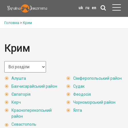
uk
ru
en
Головна
>
Крим
Крим
Алушта
Сімферопольський район
Бахчисарайський район
Судак
Євпаторія
Феодосія
Керч
Чорноморський район
Красноперекопський
Ялта
район
Севастополь