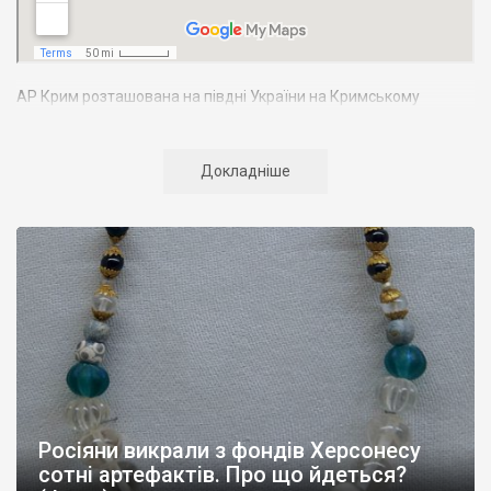
АР Крим розташована на півдні України на Кримському
півострові. Територія Кримського півострова омивається
Чорним та Азовським морями, що належать до басейну
Атлантичного океану. Півострів приблизно однаково
Докладніше
віддалений від екватора і Північного полюсу. Займає площу 27
тис. кв. км. У Криму переважають морські кордони, довжина
берегової лінії складає близько 1000 км. Загальна чисельність
населення регіону складає 2135 тис. чоловік
Адміністративно Автономна Республіка Крим поділяється на
14 районів. У Криму розташовано 16 міст, 56 селищ міського
типу, 957 сільських населених пунктів. Одинадцять міст –
Сімферополь, Алушта,
Армянськ, Джанкой
, Євпаторія,
Керч
,
Красноперекопськ, Саки, Судак, Феодосія,
Ялта
– мають
республіканське підпорядкування.
Росіяни викрали з фондів Херсонесу
Визначні музеї: Кримський республіканський краєзнавчий
сотні артефактів. Про що йдеться?
музей, Сімферопольський художній музей, Лівадійський