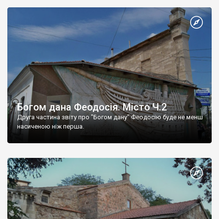
Богом дана Феодосія. Місто Ч.2
Друга частина звіту про "Богом дану" Феодосію буде не менш
насиченою ніж перша.