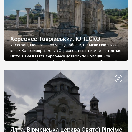
Херсонес Таврійський. ЮНЕСКО
У 988 році, після кількох місяців облоги, Великий київський
князь Володимир захопив Херсонес, візантійське, на той час,
місто. Саме взяття Херсонесу дозволило Володимиру
диктувати свої умови візантійському імператору Василю ІІ, та
одружитися з його дочкою Ганною. Цього ж року, в
Херсонесі Володимир-язичник, став Василем-християнином.
А потім було Хрещення Русі. На честь Херсонесу Таврійського
названо місто […]
Ялта. Вірменська церква Святої Ріпсіме